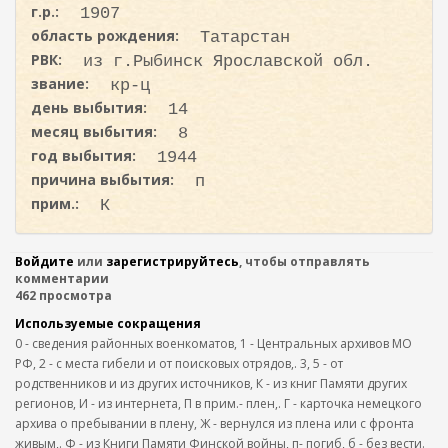
с
ж
г.р.:
1907
а
к
область рождения:
Татарстан
н
а
РВК:
и
из г.Рыбинск Ярославской обл.
ю
звание:
кр-ц
день выбытия:
14
месяц выбытия:
8
год выбытия:
1944
причина выбытия:
п
прим.:
К
Войдите
или
зарегистрируйтесь
, чтобы отправлять
комментарии
462 просмотра
Используемые сокращения
0 - сведения районных военкоматов, 1 - Центральных архивов МО
РФ, 2 - с места гибели и от поисковых отрядов,. 3, 5 - от
родственников и из других источников, К - из книг Памяти других
регионов, И - из интернета, П в прим.- плен,. Г - карточка немецкого
архива о пребывании в плену, Ж - вернулся из плена или с фронта
живым,. Ф - из Книги Памяти Финской войны, п- погиб, б - без вести.