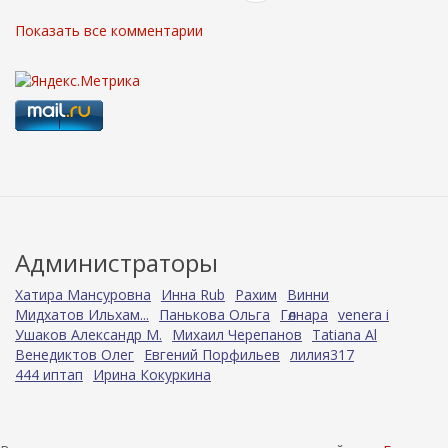
Показать все комментарии
Администраторы
Хатира Мансуровна
Инна Rub
Рахим
Винни
Мидхатов Ильхам...
Панькова Ольга
Гөлнара
venera i
Ушаков Александр М.
Михаил Черепанов
Tatiana Al
Венедиктов Олег
Евгений Порфильев
лилия317
444 иптап
Ирина Кокуркина