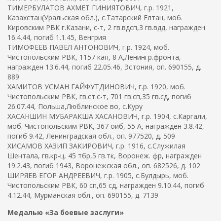
ТИМЕРБУЛАТОВ АХМЕТ ГИНИЯТОВИЧ, г.р. 1921,
Казахстан(Уральская обл.), с.Татарский Елтан, моб.
Кировским РВК г.Казани, с-т, 2 гв.вдсп,3 гв.вдд, награжден
16.4.44, погиб 1.1.45, Венгрия
ТИМОФЕЕВ ПАВЕЛ АНТОНОВИЧ, г.р. 1924, моб.
Чистопольским РВК, 1157 кап, 8 А,Ленингр.фронта,
награжден 13.6.44, погиб 22.05.46, Эстония, оп. 690155, д.
889
ХАМИТОВ УСМАН ГАЙФУТДИНОВИЧ, г.р. 1920, моб.
Чистопольским РВК, гв.ст.с-т, 701 гв.сп,35 гв.сд, погиб
26.07.44, Польша,Люблинское во, с.Куру
ХАСАНШИН МУБАРАКША ХАСАНОВИЧ, г.р. 1904, с.Каргали,
моб. Чистопольским РВК, 367 оиб, 55 А, награжден 3.8.42,
погиб 9.42, Ленинградская обл., оп. 977520, д. 509
ХИСАМОВ ХАЗИП ЗАКИРОВИЧ, г.р. 1916, с.Служилая
Шентала, гв.кр-ц, 45 тбр,5 гв.тк, Воронеж. фр, награжден
19.2.43, погиб 1943, Воронежская обл., оп. 682526, д. 102
ШИРЯЕВ ЕГОР АНДРЕЕВИЧ, г.р. 1905, с.Булдырь, моб.
Чистопольским РВК, 60 сп,65 сд, награжден 9.10.44, погиб
4.12.44, Мурманская обл., оп. 690155, д. 7139
Медалью «За боевые заслуги»