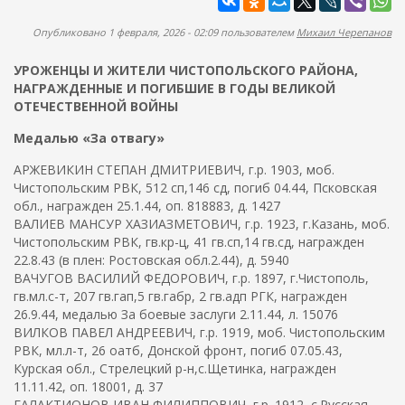
ж
а
а
п
Опубликовано 1 февраля, 2026 - 02:09 пользователем
Михаил Черепанов
н
о
и
УРОЖЕНЦЫ И ЖИТЕЛИ ЧИСТОПОЛЬСКОГО РАЙОНА,
и
ю
НАГРАЖДЕННЫЕ И ПОГИБШИЕ В ГОДЫ ВЕЛИКОЙ
с
ОТЕЧЕСТВЕННОЙ ВОЙНЫ
к
Медалью «За отвагу»
а
АРЖЕВИКИН СТЕПАН ДМИТРИЕВИЧ, г.р. 1903, моб.
Чистопольским РВК, 512 сп,146 сд, погиб 04.44, Псковская
обл., награжден 25.1.44, оп. 818883, д. 1427
ВАЛИЕВ МАНСУР ХАЗИАЗМЕТОВИЧ, г.р. 1923, г.Казань, моб.
Чистопольским РВК, гв.кр-ц, 41 гв.сп,14 гв.сд, награжден
22.8.43 (в плен: Ростовская обл.2.44), д. 5940
ВАЧУГОВ ВАСИЛИЙ ФЕДОРОВИЧ, г.р. 1897, г.Чистополь,
гв.мл.с-т, 207 гв.гап,5 гв.габр, 2 гв.адп РГК, награжден
26.9.44, медалью За боевые заслуги 2.11.44, л. 15076
ВИЛКОВ ПАВЕЛ АНДРЕЕВИЧ, г.р. 1919, моб. Чистопольским
РВК, мл.л-т, 26 оатб, Донской фронт, погиб 07.05.43,
Курская обл., Стрелецкий р-н,с.Щетинка, награжден
11.11.42, оп. 18001, д. 37
ГАЛАКТИОНОВ ИВАН ФИЛИППОВИЧ, г.р. 1912, с.Русская