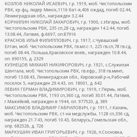
КОЗЛОВ НИКОЛАЙ ИСАЕВИЧ, г.р. 1919, моб. Чистопольским
РВК, кр-фц, лидер Минск,1116 бат-я,406 ождад, погиб 02.44,
Ленинградская обл., награжден 3.2.44
КОРНИЛИН НИКОЛАЙ ЗАХАРОВИЧ, г.р. 1900, с.Изгары, моб.
Чистопольским РВК, 235 сп,28 сд, награжден 14.2.44, погиб
13.08.44, Латвия, ф.6697, оп.87916
КРАСНОВ ИЛЬЯ ФИЛИППОВИЧ, г.р. 1917, с.Чувашский
Елтан, моб. Чистопольским РВК, гв.мл.с-т, 225 гв.сп,78 гв.сд,
погиб 08.44, Польша,Краковское воев., награжден 10.8.44,
оп. 690155, д. 2329
КУЗНЕЦОВ МИХАИЛ НИКИФОРОВИЧ, г.р. 1921, с.Служилая
Шентала, моб. Чистопольским РВК, гв.ефр., 318 гв.минп,
погиб 13.08.43, Ленинградская обл., Кировский р-н,Рабочий
поселок 5, награжден 29.4.43, оп. 18001, д. 642
ЛЕВИН ГЕРМАН ВЛАДИМИРОВИЧ, г.р. 1919, г.Пермь, моб.
Чистопольским РВК, 1193 сп,360 сд, погиб 30.01.44, Латвия,
г.Мажейкяй, награжден в 1944, оп. 977520, д. 389
МАКСИМОВ ВЛАДИМИР ГАВРИЛОВИЧ, г.р. 1911, г.Казань,
моб. Чистопольским РВК, ст-на медслужбы, 1128 сп,336 сд,
награжден 21.7.43, погиб 10.43, Беларусь,Гомельская обл.,
опр. 682526, д. 726
МАРКУШИН ИВАН ГРИГОРЬЕВИЧ, г.р. 1926, п.Сосновка,