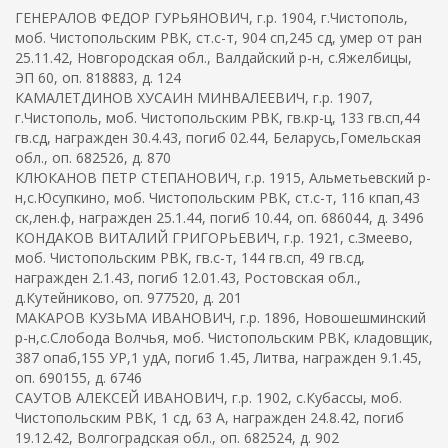
ГЕНЕРАЛОВ ФЕДОР ГУРЬЯНОВИЧ, г.р. 1904, г.Чистополь,
моб. Чистопольским РВК, ст.с-т, 904 сп,245 сд, умер от ран
25.11.42, Новгородская обл., Валдайский р-н, с.Яжелбицы,
ЭП 60, оп. 818883, д. 124
КАМАЛЕТДИНОВ ХУСАИН МИНВАЛЕЕВИЧ, г.р. 1907,
г.Чистополь, моб. Чистопольским РВК, гв.кр-ц, 133 гв.сп,44
гв.сд, награжден 30.4.43, погиб 02.44, Беларусь,Гомельская
обл., оп. 682526, д. 870
КЛЮКАНОВ ПЕТР СТЕПАНОВИЧ, г.р. 1915, Альметьевский р-
н,с.Юсупкино, моб. Чистопольским РВК, ст.с-т, 116 кпап,43
ск,лен.ф, награжден 25.1.44, погиб 10.44, оп. 686044, д. 3496
КОНДАКОВ ВИТАЛИЙ ГРИГОРЬЕВИЧ, г.р. 1921, с.Змеево,
моб. Чистопольским РВК, гв.с-т, 144 гв.сп, 49 гв.сд,
награжден 2.1.43, погиб 12.01.43, Ростовская обл.,
д.Кутейниково, оп. 977520, д. 201
МАКАРОВ КУЗЬМА ИВАНОВИЧ, г.р. 1896, Новошешминский
р-н,с.Слобода Волчья, моб. Чистопольским РВК, кладовщик,
387 опаб,155 УР,1 удА, погиб 1.45, Литва, награжден 9.1.45,
оп. 690155, д. 6746
САУТОВ АЛЕКСЕЙ ИВАНОВИЧ, г.р. 1902, с.Кубассы, моб.
Чистопольским РВК, 1 сд, 63 А, награжден 24.8.42, погиб
19.12.42, Волгоградская обл., оп. 682524, д. 902