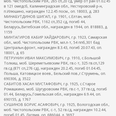
моб. Чистопольским РВК, 265 сп,20 сд, умер от ран 01.02.45
в 121 омедсб, Калининградская обл., Нестеровский р-н,
п.Илюшино, награжден 12.2.45 посм., оп. 18003, д. 283
МИНАБУТДИНОВ ШИГАП, г.р. 1901, с.Елтан, моб.
Чистопольским РВК, 1162 сп,352 сд, погиб 44,
Беларусь,Витебская обл., награжден в 1944, оп. 818883, д.
1159
МИНТАГИРОВ КАБИР ХАЙДАРОВИЧ, г.р. 1923, Самарская
обл., моб. Чистопольским РВК, мл.л-т, 54 ппб,301 бад
Центральн.фронт, награжден 8.3.43, погиб 20.07.43, оп.
18001, д. 65
ПЕТРУНИН ИВАН МАКСИМОВИЧ, г.р. 1910, с.Большой
Толкиш, моб. Шереметьевским РВК, гв.с-т, 325 гв.сп,129
гв.сд (871 сп,276 сд), награжден 20.2.45, погиб 01.04.45,
Польша, Катовицкое воев., Бельский пов.,г.Струмень, оп.
690306, д. 3522
САБИТОВ ХАСАН МУСТАФОВИЧ, г.р. 1925, с.Старое
Ромашкино, моб. Шугуровским РВК, гв.с-т, 37 гв.сд, погиб
01.44, Беларусь,Гомельская обл., награжден 6.9.44, оп.
690155, д. 1767
СУШИНОВ БОРИС АСАФОВИЧ, г.р. 1925, Вологодская обл.,
моб. Чистопольским РВК, с-т, 52 гв.сд, награжден 10.2.44,
погиб 01.45, Латвия, оп. 686044, д. 3697