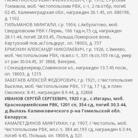
Токмакла, моб. Чистопольским РВК, с-т, 2 гв.отбр, погиб
02.45, Калининградская обл., награжден 26.1.45, оп. 686196,
д. 1102
ГИЛЬМАНОВ МИНГАЛИ, г.р. 1904, с.Акбулатово, моб.
Свердловским РВК г.Пермь, 166 тад-н,15 сд, награжден
28.11.44, погиб 28.03.45, Польша,Поморское воев.,
Картузский пов.,м.Гольдкруг, оп. 18003, д. 737
ЕРМОХИН АЛЕКСАНДР НИКОЛАЕВИЧ, г.р. 1926, с.Змеево,
моб. Чистопольским РВК, гв.мл.с-т, 331 гв.сп,105 гв.сд, умер
от ран 30.04.45, ЭГ 3868, Венгрия,
г.Секешфехервар,Славянское кл., награжден 13.7.45 посм.,
оп. 18003, д. 1215
ЗАБЕГАЕВ АЛЕКСЕЙ ФЕДОРОВИЧ, г.р. 1921, с.Чистопольские
Выселки, моб. Чистопольским РВК, 17 тд, 17 тд, в плен:
Смоленск: 8.41, награжден 8.9.44, д. 32868
ИВАНОВ СЕРГЕЙ СЕРГЕЕВИЧ, 1923 г.р., с.Изгары, моб.
Красноармейским РВК, 1201 сп, 354 сд, погиб 30.3.44,
д.Вылазь Калинковичского р-на Гомельской обл.
Беларуси.
КАМАЛЕТДИНОВ МИФТИХАН, г.р. 1907, г.Чистополь, моб.
Чистопольским РВК, мл.с-т, 384 ап,193 сд, награжден 6.3.44,
погиб 4.45, Польша, оп. 18004, д. 521