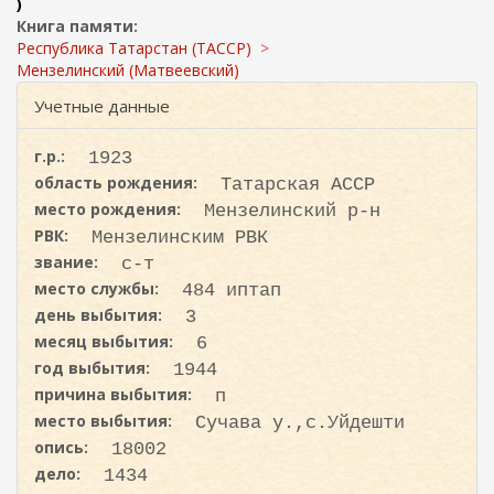
ж
)
и
а
Книга памяти:
с
н
Республика Татарстан (ТАССР)
к
и
Мензелинский (Матвеевский)
ю
а
Учетные данные
г.р.:
1923
область рождения:
Татарская АССР
место рождения:
Мензелинский р-н
РВК:
Мензелинским РВК
звание:
с-т
место службы:
484 иптап
день выбытия:
3
месяц выбытия:
6
год выбытия:
1944
причина выбытия:
п
место выбытия:
Сучава у.,с.Уйдешти
опись:
18002
дело:
1434