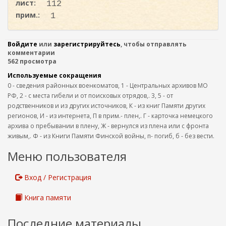
лист:
112
прим.:
1
Войдите
или
зарегистрируйтесь
, чтобы отправлять
комментарии
562 просмотра
Используемые сокращения
0 - сведения районных военкоматов, 1 - Центральных архивов МО
РФ, 2 - с места гибели и от поисковых отрядов,. 3, 5 - от
родственников и из других источников, К - из книг Памяти других
регионов, И - из интернета, П в прим.- плен,. Г - карточка немецкого
архива о пребывании в плену, Ж - вернулся из плена или с фронта
живым,. Ф - из Книги Памяти Финской войны, п- погиб, б - без вести.
Меню пользователя
Вход / Регистрация
Книга памяти
Последние материалы