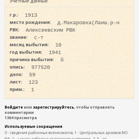
ж
Учетные данные
и
а
с
н
г.р.:
1913
к
и
место рождения:
д.Макаровка(Лаиш.р-н
ю
а
РВК:
Алексеевским РВК
звание:
с-т
месяц выбытия:
10
год выбытия:
1941
причина выбытия:
б
опись:
977520
дело:
59
лист:
123
прим.:
1
Войдите
или
зарегистрируйтесь
, чтобы отправлять
комментарии
1364 просмотра
Используемые сокращения
0 - сведения районных военкоматов, 1 - Центральных архивов МО
РФ, 2 - с места гибели и от поисковых отрядов,. 3, 5 - от