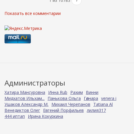
1 из 10783
›
Показать все комментарии
Администраторы
Хатира Мансуровна
Инна Rub
Рахим
Винни
Мидхатов Ильхам...
Панькова Ольга
Гөлнара
venera i
Ушаков Александр М.
Михаил Черепанов
Tatiana Al
Венедиктов Олег
Евгений Порфильев
лилия317
444 иптап
Ирина Кокуркина