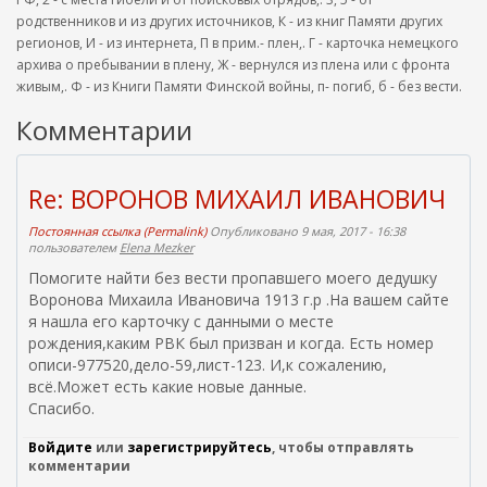
родственников и из других источников, К - из книг Памяти других
регионов, И - из интернета, П в прим.- плен,. Г - карточка немецкого
архива о пребывании в плену, Ж - вернулся из плена или с фронта
живым,. Ф - из Книги Памяти Финской войны, п- погиб, б - без вести.
Комментарии
Re: ВОРОНОВ МИХАИЛ ИВАНОВИЧ
Постоянная ссылка (Permalink)
Опубликовано 9 мая, 2017 - 16:38
пользователем
Elena Mezker
Помогите найти без вести пропавшего моего дедушку
Воронова Михаила Ивановича 1913 г.р .На вашем сайте
я нашла его карточку с данными о месте
рождения,каким РВК был призван и когда. Есть номер
описи-977520,дело-59,лист-123. И,к сожалению,
всё.Может есть какие новые данные.
Спасибо.
Войдите
или
зарегистрируйтесь
, чтобы отправлять
комментарии