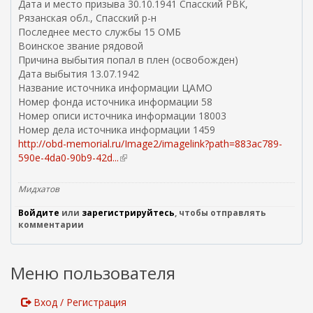
Дата и место призыва 30.10.1941 Спасский РВК,
Рязанская обл., Спасский р-н
Последнее место службы 15 ОМБ
Воинское звание рядовой
Причина выбытия попал в плен (освобожден)
Дата выбытия 13.07.1942
Название источника информации ЦАМО
Номер фонда источника информации 58
Номер описи источника информации 18003
Номер дела источника информации 1459
http://obd-memorial.ru/Image2/imagelink?path=883ac789-
590e-4da0-90b9-42d...
(
в
н
Мидхатов
е
Войдите
или
зарегистрируйтесь
ш
, чтобы отправлять
комментарии
н
я
я
Меню пользователя
с
с
ы
Вход / Регистрация
л