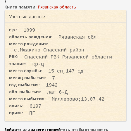
ж
)
и
а
Книга памяти:
Рязанская область
с
н
Учетные данные
к
и
ю
а
г.р.:
1899
область рождения:
Рязанская обл.
место рождения:
с.Мжакино Спасский район
РВК:
Спасский РВК Рязанской области
звание:
кр-ц
место службы:
15 сп,147 сд
месяц выбытия:
7
год выбытия:
1942
обл. выбытия:
лаг 6-Д
место выбытия:
Миллерово;13.07.42
опись:
6197
прим.:
ПГ
Войдите
или
зарегистрируйтесь
, чтобы отправлять