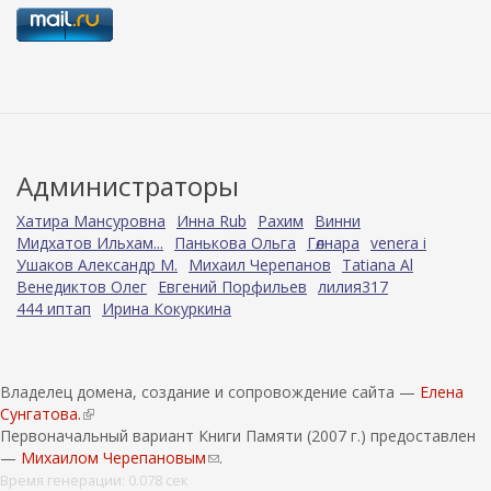
Администраторы
Хатира Мансуровна
Инна Rub
Рахим
Винни
Мидхатов Ильхам...
Панькова Ольга
Гөлнара
venera i
Ушаков Александр М.
Михаил Черепанов
Tatiana Al
Венедиктов Олег
Евгений Порфильев
лилия317
444 иптап
Ирина Кокуркина
Владелец домена, создание и сопровождение сайта —
Елена
Сунгатова.
(
Первоначальный вариант Книги Памяти (2007 г.) предоставлен
в
—
Михаилом Черепановым
н
(
.
е
с
Время генерации: 0.078 сек