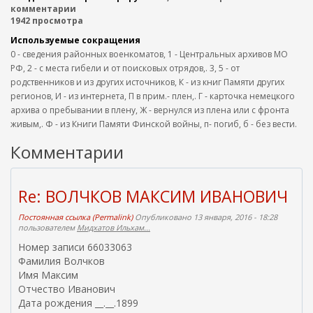
комментарии
1942 просмотра
Используемые сокращения
0 - сведения районных военкоматов, 1 - Центральных архивов МО
РФ, 2 - с места гибели и от поисковых отрядов,. 3, 5 - от
родственников и из других источников, К - из книг Памяти других
регионов, И - из интернета, П в прим.- плен,. Г - карточка немецкого
архива о пребывании в плену, Ж - вернулся из плена или с фронта
живым,. Ф - из Книги Памяти Финской войны, п- погиб, б - без вести.
Комментарии
Re: ВОЛЧКОВ МАКСИМ ИВАНОВИЧ
Постоянная ссылка (Permalink)
Опубликовано 13 января, 2016 - 18:28
пользователем
Мидхатов Ильхам...
Номер записи 66033063
Фамилия Волчков
Имя Максим
Отчество Иванович
Дата рождения __.__.1899