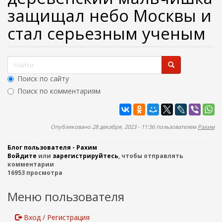
ж
защищал небо Москвы и
а
н
стал серьезным ученым
и
ю
Ф
о
Поиск по сайту
р
Поиск по комментариям
м
Найти
а
п
Опубликовано 28 декабря, 2023 - 11:56 пользователем
Рахим
о
Блог пользователя - Рахим
и
Войдите
или
зарегистрируйтесь
, чтобы отправлять
с
комментарии
16953 просмотра
к
а
Меню пользователя
Вход / Регистрация