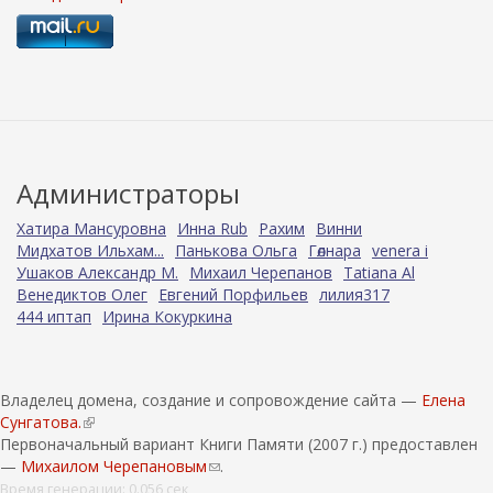
Администраторы
Хатира Мансуровна
Инна Rub
Рахим
Винни
Мидхатов Ильхам...
Панькова Ольга
Гөлнара
venera i
Ушаков Александр М.
Михаил Черепанов
Tatiana Al
Венедиктов Олег
Евгений Порфильев
лилия317
444 иптап
Ирина Кокуркина
Владелец домена, создание и сопровождение сайта —
Елена
Сунгатова.
(
Первоначальный вариант Книги Памяти (2007 г.) предоставлен
в
—
Михаилом Черепановым
н
(
.
е
с
Время генерации: 0.056 сек