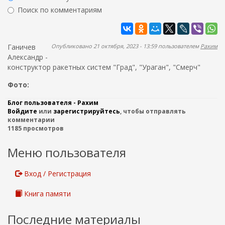
ж
р
Поиск по комментариям
а
м
н
Найти
а
и
ю
п
Ганичев
Опубликовано 21 октября, 2023 - 13:59 пользователем
Рахим
о
Александр -
конструктор ракетных систем "Град", "Ураган", "Смерч"
и
с
Фото:
к
Блог пользователя - Рахим
а
Войдите
или
зарегистрируйтесь
, чтобы отправлять
комментарии
1185 просмотров
Меню пользователя
Вход / Регистрация
Книга памяти
Последние материалы