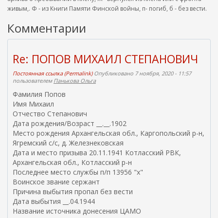
живым,. Ф - из Книги Памяти Финской войны, п- погиб, б - без вести.
Комментарии
Re: ПОПОВ МИХАИЛ СТЕПАНОВИЧ
Постоянная ссылка (Permalink)
Опубликовано 7 ноября, 2020 - 11:57
пользователем
Панькова Ольга
Фамилия Попов
Имя Михаил
Отчество Степанович
Дата рождения/Возраст __.__.1902
Место рождения Архангельская обл., Каргопольский р-н,
Ягремский с/с, д. Железнековская
Дата и место призыва 20.11.1941 Котласский РВК,
Архангельская обл., Котласский р-н
Последнее место службы п/п 13956 "х"
Воинское звание сержант
Причина выбытия пропал без вести
Дата выбытия __.04.1944
Название источника донесения ЦАМО