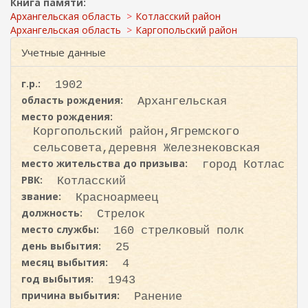
ж
Книга памяти:
и
а
Архангельская область
Котласский район
с
н
Архангельская область
Каргопольский район
к
и
Учетные данные
ю
а
г.р.:
1902
область рождения:
Архангельская
место рождения:
Коргопольский район,Ягремского
сельсовета,деревня Железнековская
место жительства до призыва:
город Котлас
РВК:
Котласский
звание:
Красноармеец
должность:
Стрелок
место службы:
160 стрелковый полк
день выбытия:
25
месяц выбытия:
4
год выбытия:
1943
причина выбытия:
Ранение