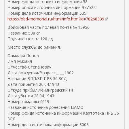
Номер фонда источника информации 58
Номер описи источника информации 977522
Номер дела источника информации 535
https://obd-memorial.ru/html/info.htm?id=78268339
(
в
Войсковая часть полевая почта № 13956
н
Название: 538 сп
е
Подчиненность: 120 сд
ш
Место службы до ранения.
н
я
Фамилия Попов
я
Имя Михаил
с
Отчество Степанович
с
Дата рождения/Возраст__.__.1902
ы
Название ВПП/ЗП ПРБ 36 ЗСД
л
Дата прибытия 26.04.1943
к
Откуда прибыл Ленинградский ПП
а
Дата убытия 28.04.1943
)
Номер команды 4619
Название источника донесения ЦАМО
Номер фонда источника информации Картотека ПРБ 36
ЗСД
Номер дела источника информации 8008