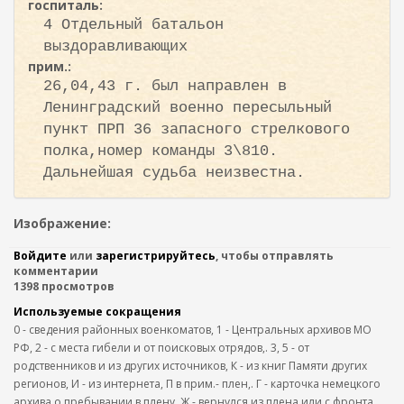
госпиталь:
4 Отдельный батальон
выздоравливающих
прим.:
26,04,43 г. был направлен в
Ленинградский военно пересыльный
пункт ПРП 36 запасного стрелкового
полка,номер команды 3\810.
Дальнейшая судьба неизвестна.
Изображение:
Войдите
или
зарегистрируйтесь
, чтобы отправлять
комментарии
1398 просмотров
Используемые сокращения
0 - сведения районных военкоматов, 1 - Центральных архивов МО
РФ, 2 - с места гибели и от поисковых отрядов,. 3, 5 - от
родственников и из других источников, К - из книг Памяти других
регионов, И - из интернета, П в прим.- плен,. Г - карточка немецкого
архива о пребывании в плену, Ж - вернулся из плена или с фронта