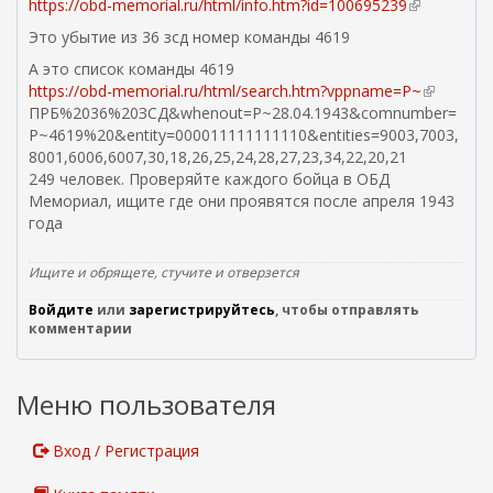
https://obd-memorial.ru/html/info.htm?id=100695239
(
в
Это убытие из 36 зсд номер команды 4619
н
А это список команды 4619
е
https://obd-memorial.ru/html/search.htm?vppname=P~
(
ш
ПРБ%2036%20ЗСД&whenout=P~28.04.1943&comnumber=
в
н
P~4619%20&entity=000011111111110&entities=9003,7003,
н
я
8001,6006,6007,30,18,26,25,24,28,27,23,34,22,20,21
е
я
249 человек. Проверяйте каждого бойца в ОБД
ш
с
Мемориал, ищите где они проявятся после апреля 1943
н
с
года
я
ы
я
л
с
к
Ищите и обрящете, стучите и отверзется
с
а
Войдите
или
зарегистрируйтесь
, чтобы отправлять
ы
)
комментарии
л
к
а
Меню пользователя
)
Вход / Регистрация