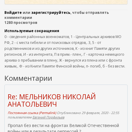
Войдите
или
зарегистрируйтесь
, чтобы отправлять
комментарии
1280 просмотров
Используемые сокращения
0 - сведения районных военкоматов, 1 - Центральных архивов МО
РФ, 2 - с места гибели и от поисковых отрядов,. 3, 5 - от
родственников и из других источников, К - из книг Памяти других
регионов, И - из интернета, П в прим.- плен,. Г - карточка немецкого
архива о пребывании в плену, Ж - вернулся из плена или с фронта
живым,. Ф - из Книги Памяти Финской войны, п- погиб, б - без вести.
Комментарии
Re: МЕЛЬНИКОВ НИКОЛАЙ
АНАТОЛЬЕВИЧ
Постоянная ссылка (Permalink)
Опубликовано 29 февраля, 2020 - 22:55
пользователем
Евгений Порфильев
Пропал без вести на фронтах Великой Отечественной
войны или в результате репрессий ?