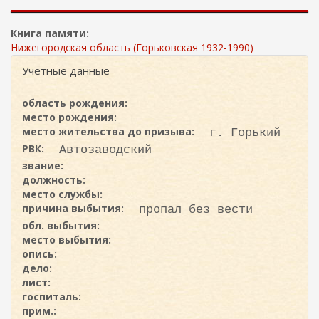
ж
и
а
с
н
Книга памяти:
к
и
Нижегородская область (Горьковская 1932-1990)
ю
а
Учетные данные
область рождения:
место рождения:
место жительства до призыва:
г. Горький
РВК:
Автозаводский
звание:
должность:
место службы:
причина выбытия:
пропал без вести
обл. выбытия:
место выбытия:
опись:
дело:
лист:
госпиталь:
прим.: