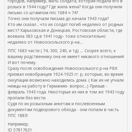
городов, например, мать солдата, которая подала его в
розыск в 1944 году? Где жила жена? Когда они получили
письмо со штампом ппс 1684 ч 74?
Точно они получали письма до начала 1943 года?
Кто им сказал , что их солдат погиб недалеко от родных
мест? Харьковская и Донецкая, Ростовская области, где
воевала 383 сд в 1941 году- тоже относительно
недалеко от Новооскольского р-на....
ППС 1683 части ( 74, 300, 240, и тд) .... Скорее всего, к
вашему родственнику она не имеет никакого отношения!
И вот почему.
Сразу после освобождения Новоосколького р-на РВК
призвал новобранцев 1924-1925 гг. р, которые, во время
оккупации возможно находились дома. ( Как их не угнали
немцы на работу в Германию- вопрос...) Призыв -
февраль 1943 года. Некоторые из них в том же 1943 году
пропали без вести.
Судя по их розыскным анкетам и послевоенным
документам подворового обхода - они попали в часть
ППС 1883!
Например;
ID 57817631