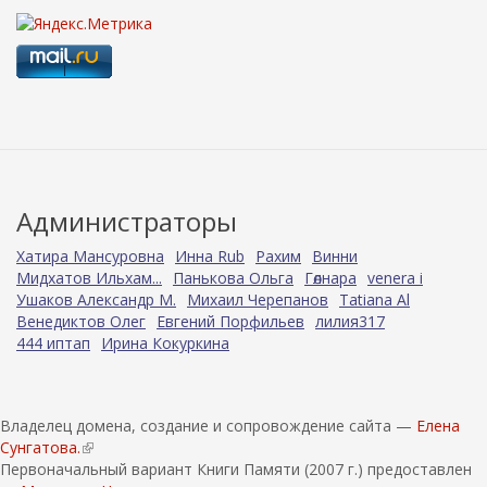
Администраторы
Хатира Мансуровна
Инна Rub
Рахим
Винни
Мидхатов Ильхам...
Панькова Ольга
Гөлнара
venera i
Ушаков Александр М.
Михаил Черепанов
Tatiana Al
Венедиктов Олег
Евгений Порфильев
лилия317
444 иптап
Ирина Кокуркина
Владелец домена, создание и сопровождение сайта —
Елена
Сунгатова.
(
Первоначальный вариант Книги Памяти (2007 г.) предоставлен
в