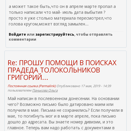
с
ш
а может такое быть,что он в апреле марте пропал а
ы
н
только написали что май- июль дата выбытия ?
л
я
просто я уже столько материала пересмотрел,что
к
я
голова кругом,может взгляд замылен....
а
с
)
с
Войдите
или
зарегистрируйтесь
, чтобы отправлять
ы
комментарии
л
к
а
)
Re: ПРОШУ ПОМОЩИ В ПОИСКАХ
ПРАДЕДА ТОЛОКОЛЬНИКОВ
ГРИГОРИЙ...
Постоянная ссылка (Permalink)
Опубликовано 17 мая, 2019 - 14:39
пользователем
Панькова Ольга
Май написан в послевоенном донесении. На основании
чего? Возможно письмо было датировано маем или
получили в мае. Письма не сохранились? Если получили в
мае, то погибнуть мог и в марте апреле, пока письмо
дошло до адресата. Вы знаете номер дивизии, и это
главное. Теперь вам надо работать с документами в