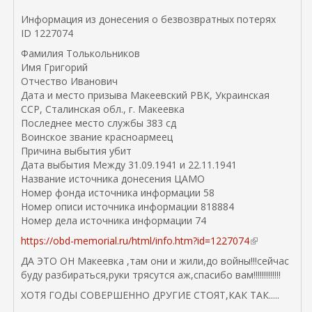
Информация из донесения о безвозвратных потерях
ID 1227074
Фамилия Толькольников
Имя Григорий
Отчество Иванович
Дата и место призыва Макеевский РВК, Украинская
ССР, Сталинская обл., г. Макеевка
Последнее место службы 383 сд
Воинское звание красноармеец
Причина выбытия убит
Дата выбытия Между 31.09.1941 и 22.11.1941
Название источника донесения ЦАМО
Номер фонда источника информации 58
Номер описи источника информации 818884
Номер дела источника информации 74
https://obd-memorial.ru/html/info.htm?id=1227074
(
в
ДА ЭТО ОН Макеевка ,там они и жили,до войны!!!сейчас
н
буду разбираться,руки трясутся аж,спасибо вам!!!!!!!!!!!!!
е
ХОТЯ ГОДЫ СОВЕРШЕННО ДРУГИЕ СТОЯТ,КАК ТАК.....
ш
н