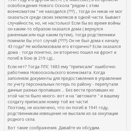
я
освобождения Нового Оскола "рядом с этим
с
военкоматом " не находился (???) , тогда он никак не мог
с
оказаться среди своих земляков в одной части. Бывают
ы
случайности, но, не настолько! Если бы во время войны
л
он каким-то образом оказался дома ( вернулся
к
раненным или еще каким путем), тогда родственники
а
помнили бы этот случай (????) Он не был дома к началу
)
43 года? Не мобилизовали его вторично? Если оказался
дома - тогда понятно, он вторично пошел на фронт и
погиб в бою (в 219 сд)...
Если нет? Тогда ППС 1683 ему "приписали" ошибочно
работники Новооскольского военкомата. Когда
заполняли документы для предоставления в управление
по учету персональных потерь по району - перепутали
данные разных пропавших ... Без вести пропавших из
этой части было много- вот и на "автомате " и вашему
солдату приписали номер той же части!
Поэтому, не исключено, что он погиб в 1941 году,
родственникам извещение не выслали из-за оккупации
родного села.
Вот такие соображения. Давайте их обсудим.