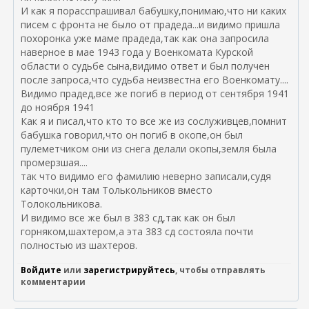
И как я порасспрашивал бабушку,понимаю,что ни каких
писем с фронта не было от прадеда...и видимо пришла
похоронка уже маме прадеда,так как она запросила
наверное в мае 1943 года у Военкомата Курской
области о судьбе сына,видимо ответ и был получен
после запроса,что судьба неизвестна его Военкомату....
Видимо прадед,все же погиб в период от сентября 1941
до ноября 1941
Как я и писал,что кто то все же из сослуживцев,помнит
бабушка говорил,что он погиб в окопе,он был
пулеметчиком они из снега делали окопы,земля была
промерзшая....
так что видимо его фамилию неверно записали,судя
карточки,он там Толькольников вместо
Толокольникова.
И видимо все же был в 383 сд,так как он был
горняком,шахтером,а эта 383 сд состояла почти
полностью из шахтеров.
Войдите
или
зарегистрируйтесь
, чтобы отправлять
комментарии