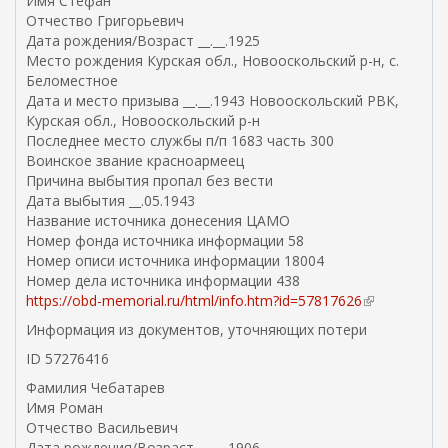
Имя Стефан
я
Отчество Григорьевич
я
Дата рождения/Возраст __.__.1925
с
Место рождения Курская обл., Новооскольский р-н, с.
с
Беломестное
ы
Дата и место призыва __.__.1943 Новооскольский РВК,
л
Курская обл., Новооскольский р-н
к
Последнее место службы п/п 1683 часть 300
а
Воинское звание красноармеец
)
Причина выбытия пропал без вести
Дата выбытия __.05.1943
Название источника донесения ЦАМО
Номер фонда источника информации 58
Номер описи источника информации 18004
Номер дела источника информации 438
https://obd-memorial.ru/html/info.htm?id=57817626
(
в
Информация из документов, уточняющих потери
н
ID 57276416
е
ш
Фамилия Чебатарев
н
Имя Роман
я
Отчество Васильевич
я
Дата рождения/Возраст __.__.1906