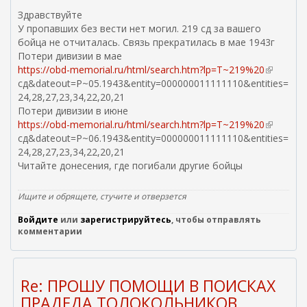
Здравствуйте
У пропавших без вести нет могил. 219 сд за вашего
бойца не отчиталась. Связь прекратилась в мае 1943г
Потери дивизии в мае
https://obd-memorial.ru/html/search.htm?lp=T~219%20
(
сд&dateout=P~05.1943&entity=000000011111110&entities=
в
24,28,27,23,34,22,20,21
н
Потери дивизии в июне
е
https://obd-memorial.ru/html/search.htm?lp=T~219%20
ш
(
сд&dateout=P~06.1943&entity=000000011111110&entities=
н
в
24,28,27,23,34,22,20,21
я
н
Читайте донесения, где погибали другие бойцы
я
е
с
ш
с
н
Ищите и обрящете, стучите и отверзется
ы
я
Войдите
или
зарегистрируйтесь
, чтобы отправлять
л
я
комментарии
к
с
а
с
)
ы
л
Re: ПРОШУ ПОМОЩИ В ПОИСКАХ
к
ПРАДЕДА ТОЛОКОЛЬНИКОВ
а