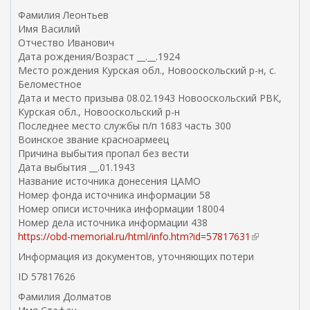
Фамилия Леонтьев
Имя Василий
Отчество Иванович
Дата рождения/Возраст __.__.1924
Место рождения Курская обл., Новооскольский р-н, с.
Беломестное
Дата и место призыва 08.02.1943 Новооскольский РВК,
Курская обл., Новооскольский р-н
Последнее место службы п/п 1683 часть 300
Воинское звание красноармеец
Причина выбытия пропал без вести
Дата выбытия __.01.1943
Название источника донесения ЦАМО
Номер фонда источника информации 58
Номер описи источника информации 18004
Номер дела источника информации 438
https://obd-memorial.ru/html/info.htm?id=57817631
(
в
Информация из документов, уточняющих потери
н
ID 57817626
е
ш
Фамилия Долматов
н