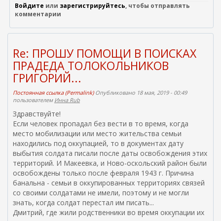
Войдите
или
зарегистрируйтесь
, чтобы отправлять
я
комментарии
я
с
с
ы
Re: ПРОШУ ПОМОЩИ В ПОИСКАХ
л
ПРАДЕДА ТОЛОКОЛЬНИКОВ
к
ГРИГОРИЙ...
а
)
Постоянная ссылка (Permalink)
Опубликовано 18 мая, 2019 - 00:49
пользователем
Инна Rub
Здравствуйте!
Если человек пропадал без вести в то время, когда
место мобилизации или место жительства семьи
находились под оккупацией, то в документах дату
выбытия солдата писали после даты освобождения этих
территорий. И Макеевка, и Ново-оскольский район были
освобождены только после февраля 1943 г. Причина
банальна - семьи в оккупированных территориях связей
со своими солдатами не имели, поэтому и не могли
знать, когда солдат перестал им писать...
Дмитрий, где жили родственники во время оккупации их