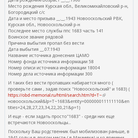
с
Место рождения Курская обл., Великомихайловский р-н,
с
Богородицкий с/с
ы
Дата и место призыва __.__.1943 Новооскольский РВК,
л
Курская обл., Новооскольский р-н
к
Последнее место службы ппс 1683 часть 141
а
Воинское звание рядовой
)
Причина выбытия пропал без вести
Дата выбытия __.07.1943
Название источника донесения ЦАМО
Номер фонда источника информации 58
Номер описи источника информации 18004
Номер дела источника информации 300
И таких без вести пропавших набирается много (
проверьте сами , задав поиск "Новооскольский" и 1683) (
https://obd-memorial.ru/html/search.htm?d=T~
(
новооскольский&lp=T~1683&entity=000000011111110&en
в
tities=24,28,27,23,34,22,20,21&p=1)
н
е
И еще - если задать просто"1683" - среди них еще
ш
встречаются Новооскольцы...
н
Поскольку Ваш родственник был мобилизован раньше, в
я
1941 году и в другом месте ( в Макеевке) и ко времени