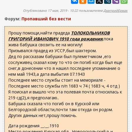
ж
а
а
п
Опубликовано 17 мая, 2019 - 10:22 пользователем
ДмитрийЕрмак
н
о
и
Форум:
Пропавший без вести
и
ю
с
Прошу помощи,найти прадеда
ТОЛОКОЛЬНИКОВ
ГРИГОРИЙ ИВАНОВИЧ 1910 года рождения
,пока
к
жива бабушка свозить ее на могилу!
а
Призывался прадед из УССР,был шахтером.
Дед по рассказам бабушки был пулеметчиком ,его
сослуживец сказал кому то что он погиб когда был еще
снег,в донесении что я нашел последнее упоминание о
нем май 1943,а дата выбытия 07.1943
Последнее место службы стоит на мемориале -
Последнее место службы п/п 1683 ч 74 ( 1683 ч, 4 отд )
Я поискал и вышло что эта полевая почта относилась к
219 сд(2),я предполагаю..
Бабушка сказала что погиб он в Курской или
Белгородской области,почти там откуда он родом.
Других данных нет,прошу помочь.
Дата рождения __.__.1910
Место рождения Курская обл., Новооскольский р-н,