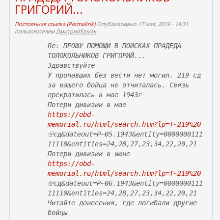
ГРИГОРИЙ...
)
Постоянная ссылка (Permalink)
Опубликовано 17 мая, 2019 - 14:31
пользователем
ДмитрийЕрмак
Re: ПРОШУ ПОМОЩИ В ПОИСКАХ ПРАДЕДА
ТОЛОКОЛЬНИКОВ ГРИГОРИЙ...
Здравствуйте
У пропавших без вести нет могил. 219 сд
за вашего бойца не отчиталась. Связь
прекратилась в мае 1943г
Потери дивизии в мае
https://obd-
memorial.ru/html/search.htm?lp=T~219%20
(
сд&dateout=P~05.1943&entity=0000000111
в
11110&entities=24,28,27,23,34,22,20,21
н
Потери дивизии в июне
е
https://obd-
ш
memorial.ru/html/search.htm?lp=T~219%20
н
(
сд&dateout=P~06.1943&entity=0000000111
я
в
11110&entities=24,28,27,23,34,22,20,21
я
н
Читайте донесения, где погибали другие
с
е
бойцы