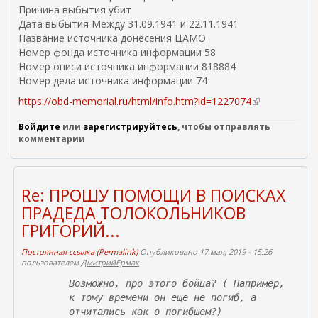
Причина выбытия убит
Дата выбытия Между 31.09.1941 и 22.11.1941
Название источника донесения ЦАМО
Номер фонда источника информации 58
Номер описи источника информации 818884
Номер дела источника информации 74
https://obd-memorial.ru/html/info.htm?id=1227074
(
в
Войдите
или
зарегистрируйтесь
, чтобы отправлять
н
комментарии
е
ш
н
я
Re: ПРОШУ ПОМОЩИ В ПОИСКАХ
я
ПРАДЕДА ТОЛОКОЛЬНИКОВ
с
ГРИГОРИЙ...
с
ы
Постоянная ссылка (Permalink)
Опубликовано 17 мая, 2019 - 15:26
л
пользователем
ДмитрийЕрмак
к
Возможно, про этого бойца? ( Например,
а
к тому времени он еще не погиб, а
)
отчитались как о погибшем?)