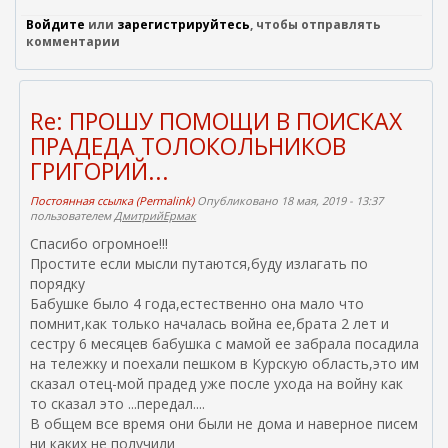
Войдите
или
зарегистрируйтесь
, чтобы отправлять
комментарии
Re: ПРОШУ ПОМОЩИ В ПОИСКАХ
ПРАДЕДА ТОЛОКОЛЬНИКОВ
ГРИГОРИЙ...
Постоянная ссылка (Permalink)
Опубликовано 18 мая, 2019 - 13:37
пользователем
ДмитрийЕрмак
Спасибо огромное!!!
Простите если мысли путаются,буду излагать по
порядку
Бабушке было 4 года,естественно она мало что
помнит,как только началась война ее,брата 2 лет и
сестру 6 месяцев бабушка с мамой ее забрала посадила
на тележку и поехали пешком в Курскую область,это им
сказал отец-мой прадед уже после ухода на войну как
то сказал это ...передал....
В общем все время они были не дома и наверное писем
ни каких не получили