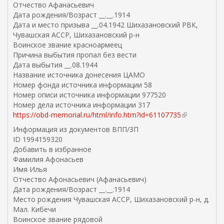
Отчество Афанасьевич
Дата рождения/Возраст __.__.1914
Дата и место призыва __.04.1942 Шихазановский РВК,
Чувашская АССР, Шихазановский р-н
Воинское звание красноармеец
Причина выбытия пропал без вести
Дата выбытия __.08.1944
Название источника донесения ЦАМО
Номер фонда источника информации 58
Номер описи источника информации 977520
Номер дела источника информации 317
https://obd-memorial.ru/html/info.htm?id=61107735
(
в
Информация из документов ВПП/ЗП
н
ID 1994159320
е
Добавить в избранное
ш
Фамилия Афонасьев
н
Имя Илья
я
Отчество Афонасьевич (Афанасьевич)
я
Дата рождения/Возраст __.__.1914
с
Место рождения Чувашская АССР, Шихазановский р-н, д.
с
Мал. Кибечи
ы
Воинское звание рядовой