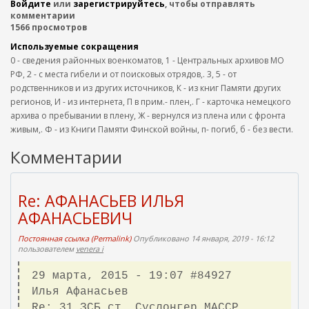
Войдите
или
зарегистрируйтесь
, чтобы отправлять
комментарии
1566 просмотров
Используемые сокращения
0 - сведения районных военкоматов, 1 - Центральных архивов МО
РФ, 2 - с места гибели и от поисковых отрядов,. 3, 5 - от
родственников и из других источников, К - из книг Памяти других
регионов, И - из интернета, П в прим.- плен,. Г - карточка немецкого
архива о пребывании в плену, Ж - вернулся из плена или с фронта
живым,. Ф - из Книги Памяти Финской войны, п- погиб, б - без вести.
Комментарии
Re: АФАНАСЬЕВ ИЛЬЯ
АФАНАСЬЕВИЧ
Постоянная ссылка (Permalink)
Опубликовано 14 января, 2019 - 16:12
пользователем
venera i
29 марта, 2015 - 19:07 #84927
Илья Афанасьев
Re: 31 ЗСБ ст. Суслонгер МАССР