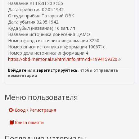
л
Название ВПП/ЗП 20 зсбр
к
Дата прибытия 02.05.1942
а
Откуда прибыл Татарский ОВК
)
Дата убытия 02.05.1942
Куда убыл (название) 16 зап. лп
Название источника донесения ЦАМО
Номер фонда источника информации 8250
Номер описи источника информации 100671с
Номер дела источника информации 4
https://obd-memorial.ru/html/info.htm?id=1994159320
(
в
Войдите
или
зарегистрируйтесь
, чтобы отправлять
н
комментарии
е
ш
н
Меню пользователя
я
я
с
Вход / Регистрация
с
ы
Книга памяти
л
к
Последние материалы