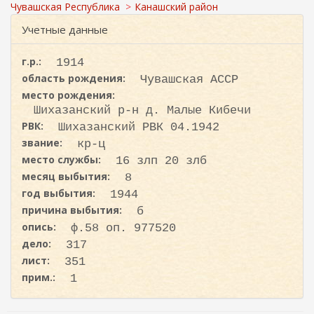
ж
и
Чувашская Республика
Канашский район
а
с
н
Учетные данные
к
и
ю
а
г.р.:
1914
область рождения:
Чувашская АССР
место рождения:
Шихазанский р-н д. Малые Кибечи
РВК:
Шихазанский РВК 04.1942
звание:
кр-ц
место службы:
16 злп 20 злб
месяц выбытия:
8
год выбытия:
1944
причина выбытия:
б
опись:
ф.58 оп. 977520
дело:
317
лист:
351
прим.:
1