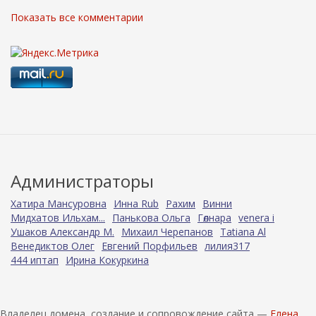
Показать все комментарии
Администраторы
Хатира Мансуровна
Инна Rub
Рахим
Винни
Мидхатов Ильхам...
Панькова Ольга
Гөлнара
venera i
Ушаков Александр М.
Михаил Черепанов
Tatiana Al
Венедиктов Олег
Евгений Порфильев
лилия317
444 иптап
Ирина Кокуркина
Владелец домена, создание и сопровождение сайта —
Елена