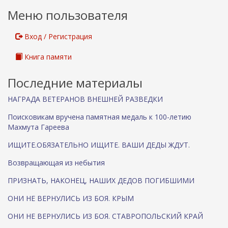
а
Меню пользователя
д
л
я
Вход / Регистрация
о
т
Книга памяти
п
р
Последние материалы
а
в
НАГРАДА ВЕТЕРАНОВ ВНЕШНЕЙ РАЗВЕДКИ
к
и
Поисковикам вручена памятная медаль к 100-летию
e
Махмута Гареева
m
a
ИЩИТЕ.ОБЯЗАТЕЛЬНО ИЩИТЕ. ВАШИ ДЕДЫ ЖДУТ.
i
Возвращающая из небытия
l
)
ПРИЗНАТЬ, НАКОНЕЦ, НАШИХ ДЕДОВ ПОГИБШИМИ
ОНИ НЕ ВЕРНУЛИСЬ ИЗ БОЯ. КРЫМ
ОНИ НЕ ВЕРНУЛИСЬ ИЗ БОЯ. СТАВРОПОЛЬСКИЙ КРАЙ