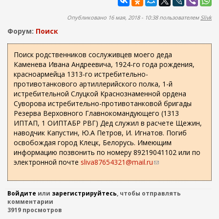
ж
а
а
п
Опубликовано 16 мая, 2018 - 10:38 пользователем
Slivk
н
о
и
Форум:
Поиск
и
ю
с
Поиск родственников сослуживцев моего деда
Каменева Ивана Андреевича, 1924-го года рождения,
к
красноармейца 1313-го истребительно-
а
противотанкового артиллерийского полка, 1-й
истребительной Слуцкой Краснознаменной ордена
Суворова истребительно-противотанковой бригады
Резерва Верховного Главнокомандующего (1313
ИПТАП, 1 ОИПТАБР РВГ) Дед служил в расчете Щежин,
наводчик Капустин, Ю.А Петров, И. Игнатов. Погиб
освобождая город Клецк, Белорусь. Имеющим
информацию позвонить по номеру 89219041102 или по
электронной почте
sliva87654321@mail.ru
(
с
с
ы
Войдите
или
зарегистрируйтесь
, чтобы отправлять
л
комментарии
3919 просмотров
к