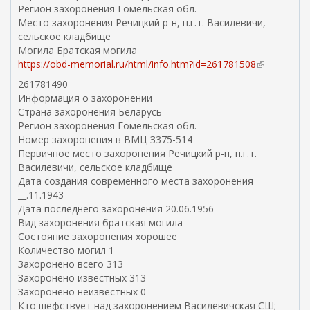
Регион захоронения Гомельская обл.
Место захоронения Речицкий р-н, п.г.т. Василевичи,
сельское кладбище
Могила Братская могила
https://obd-memorial.ru/html/info.htm?id=261781508
(
в
261781490
н
Информация о захоронении
е
Страна захоронения Беларусь
ш
Регион захоронения Гомельская обл.
н
Номер захоронения в ВМЦ З375-514
я
Первичное место захоронения Речицкий р-н, п.г.т.
я
Василевичи, сельское кладбище
с
Дата создания современного места захоронения
с
__.11.1943
ы
Дата последнего захоронения 20.06.1956
л
Вид захоронения братская могила
к
Состояние захоронения хорошее
а
Количество могил 1
)
Захоронено всего 313
Захоронено известных 313
Захоронено неизвестных 0
Кто шефствует над захоронением Василевичская СШ;