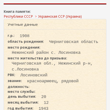
ж
и
а
с
н
Книга памяти:
к
и
Республики СССР
Украинская ССР (Украина)
ю
а
Учетные данные
г.р.:
1908
область рождения:
Черниговская область
место рождения:
Нежинский район с. Лосиновка
место жительства до призыва:
Черниговская обл., Нежинский р-н,
с.Лосиновка
РВК:
Лосиновский
звание:
красноармеец, рядовой
должность:
место службы:
день выбытия:
20
месяц выбытия:
12
год выбытия:
1943