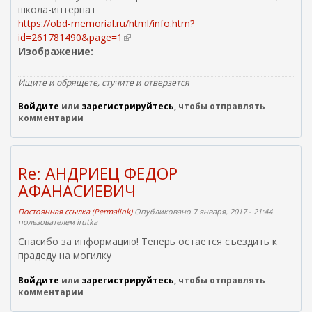
школа-интернат
https://obd-memorial.ru/html/info.htm?
id=261781490&page=1
(
Изображение:
в
н
е
Ищите и обрящете, стучите и отверзется
ш
Войдите
или
зарегистрируйтесь
н
, чтобы отправлять
комментарии
я
я
с
с
Re: АНДРИЕЦ ФЕДОР
ы
АФАНАСИЕВИЧ
л
к
Постоянная ссылка (Permalink)
Опубликовано 7 января, 2017 - 21:44
а
пользователем
irutka
)
Спасибо за информацию! Теперь остается съездить к
прадеду на могилку
Войдите
или
зарегистрируйтесь
, чтобы отправлять
комментарии