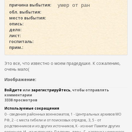
причина выбытия:
умер от ран
обл. выбытия:
место выбытия:
опись:
дело:
лист:
госпиталь:
прим.:
Это все, что известно о моем прадедушке. К сожалению,
очень мало(
Изображение:
Войдите
или
зарегистрируйтесь
, чтобы отправлять
комментарии
3338 просмотров
Используемые сокращения
0 - сведения районных военкоматов, 1 - Центральных архивов МО
РФ, 2 - с места гибели и от поисковых отрядов,. 3, 5 - от
родственников и из других источников, К - из книг Памяти других
регионов, И - из интернета, П в прим.- плен,. Г - карточка немецкого