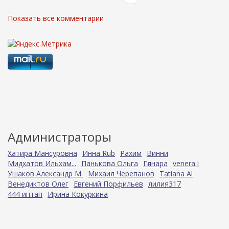
Показать все комментарии
Администраторы
Хатира Мансуровна
Инна Rub
Рахим
Винни
Мидхатов Ильхам...
Панькова Ольга
Гөлнара
venera i
Ушаков Александр М.
Михаил Черепанов
Tatiana Al
Венедиктов Олег
Евгений Порфильев
лилия317
444 иптап
Ирина Кокуркина