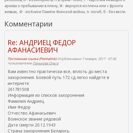
архива о пребывании в плену, Ж - вернулся из плена или с фронта
живым,. Ф - из Книги Памяти Финской войны, п- погиб, б - без вести.
Комментарии
Re: АНДРИЕЦ ФЕДОР
АФАНАСИЕВИЧ
Постоянная ссылка (Permalink)
Опубликовано 7 января, 2017 - 07:36
пользователем
Панькова Ольга
Вам известно практически все, вплоть до места
захоронения. Боевой путь 172 сд легко найдете в
интернете
261781508
Информация из списков захоронения
Фамилия Андриец
Имя Федор
Отчество Афанасьевич
Воинское звание рядовой
Дата смерти 20.12.1943
Страна захоронения Беларусь