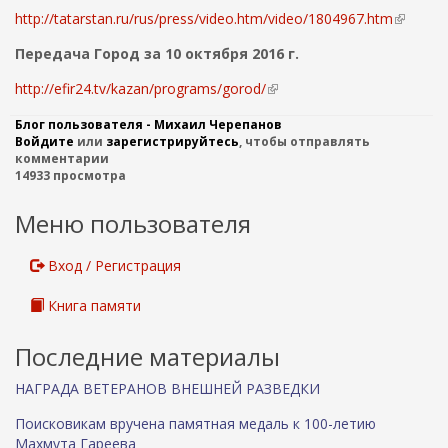
е
http://tatarstan.ru/rus/press/video.htm/video/1804967.htm
(
ш
в
н
Передача Город за 10 октября 2016 г.
н
я
е
http://efir24.tv/kazan/programs/gorod/
я
(
ш
с
в
н
Блог пользователя - Михаил Черепанов
с
н
я
Войдите
или
зарегистрируйтесь
, чтобы отправлять
ы
е
я
комментарии
л
ш
14933 просмотра
с
к
н
с
а
я
Меню пользователя
ы
)
я
л
с
к
Вход / Регистрация
с
а
ы
)
Книга памяти
л
к
а
Последние материалы
)
НАГРАДА ВЕТЕРАНОВ ВНЕШНЕЙ РАЗВЕДКИ
Поисковикам вручена памятная медаль к 100-летию
Махмута Гареева