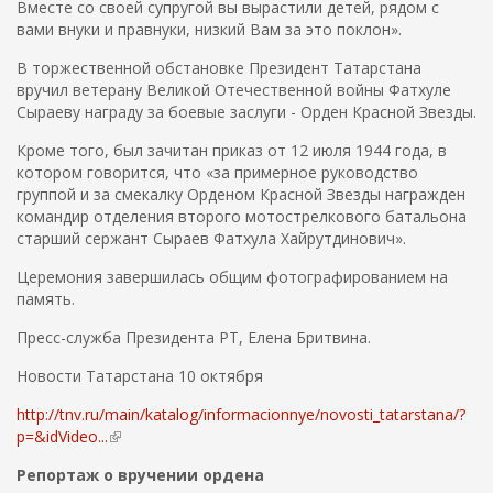
Вместе со своей супругой вы вырастили детей, рядом с
вами внуки и правнуки, низкий Вам за это поклон».
В торжественной обстановке Президент Татарстана
вручил ветерану Великой Отечественной войны Фатхуле
Сыраеву награду за боевые заслуги - Орден Красной Звезды.
Кроме того, был зачитан приказ от 12 июля 1944 года, в
котором говорится, что «за примерное руководство
группой и за смекалку Орденом Красной Звезды награжден
командир отделения второго мотострелкового батальона
старший сержант Сыраев Фатхула Хайрутдинович».
Церемония завершилась общим фотографированием на
память.
Пресс-служба Президента РТ, Елена Бритвина.
Новости Татарстана 10 октября
http://tnv.ru/main/katalog/informacionnye/novosti_tatarstana/?
p=&idVideo...
(
в
Репортаж о вручении ордена
н