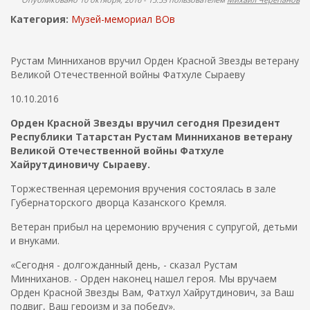
ж
о
а
Категория:
Музей-мемориал ВОв
н
и
и
с
ю
Рустам Минниханов вручил Орден Красной Звезды ветерану
к
Великой Отечественной войны Фатхуле Сыраеву
а
10.10.2016
Орден Красной Звезды вручил сегодня Президент
Республики Татарстан Рустам Минниханов ветерану
Великой Отечественной войны Фатхуле
Хайрутдиновичу Сыраеву.
Торжественная церемония вручения состоялась в зале
Губернаторского дворца Казанского Кремля.
Ветеран прибыл на церемонию вручения с супругой, детьми
и внуками.
«Сегодня - долгожданный день, - сказал Рустам
Минниханов. - Орден наконец нашел героя. Мы вручаем
Орден Красной Звезды Вам, Фатхул Хайрутдинович, за Ваш
подвиг, Ваш героизм и за победу».