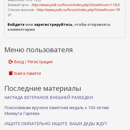
Боевой путь -
http://www.polk.ru/forum/index.php?showforum=118
к
с
(
Списки воинов -
http://www.polk.ru/forum/index.php?showforum=78
в
а
ы
(
н
)
л
в
е
к
н
Войдите
или
зарегистрируйтесь
, чтобы отправлять
ш
а
е
комментарии
н
)
ш
я
н
я
я
с
Меню пользователя
я
с
с
ы
с
л
Вход / Регистрация
ы
к
л
а
Книга памяти
к
)
а
)
Последние материалы
НАГРАДА ВЕТЕРАНОВ ВНЕШНЕЙ РАЗВЕДКИ
Поисковикам вручена памятная медаль к 100-летию
Махмута Гареева
ИЩИТЕ.ОБЯЗАТЕЛЬНО ИЩИТЕ. ВАШИ ДЕДЫ ЖДУТ.