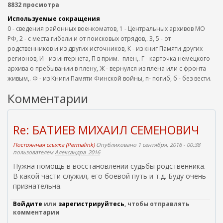
8832 просмотра
Используемые сокращения
0 - сведения районных военкоматов, 1 - Центральных архивов МО
РФ, 2 - с места гибели и от поисковых отрядов,. 3, 5 - от
родственников и из других источников, К - из книг Памяти других
регионов, И - из интернета, П в прим.- плен,. Г - карточка немецкого
архива о пребывании в плену, Ж - вернулся из плена или с фронта
живым,. Ф - из Книги Памяти Финской войны, п- погиб, б - без вести.
Комментарии
Re: БАТИЕВ МИХАИЛ СЕМЕНОВИЧ
Постоянная ссылка (Permalink)
Опубликовано 1 сентября, 2016 - 00:38
пользователем
Александра_2016
Нужна помощь в восстановлении судьбы родственника.
В какой части служил, его боевой путь и т.д. Буду очень
признательна.
Войдите
или
зарегистрируйтесь
, чтобы отправлять
комментарии