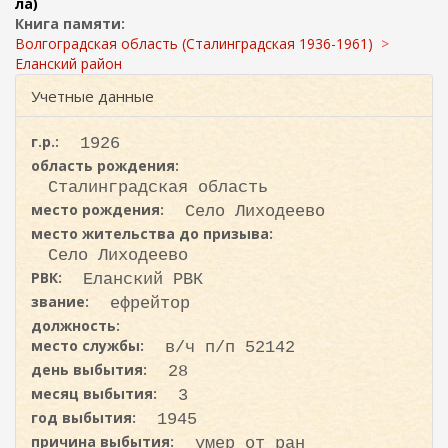
ж
ла)
и
а
Книга памяти:
с
н
Волгоградская область (Сталинградская 1936-1961)
к
и
Еланский район
ю
а
Учетные данные
г.р.:
1926
область рождения:
Сталинградская область
место рождения:
Село Лиходеево
место жительства до призыва:
Село Лиходеево
РВК:
Еланский РВК
звание:
ефрейтор
должность:
место службы:
в/ч п/п 52142
день выбытия:
28
месяц выбытия:
3
год выбытия:
1945
причина выбытия:
умер от ран