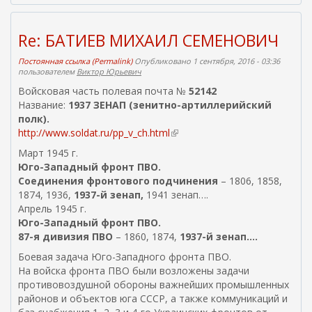
Re: БАТИЕВ МИХАИЛ СЕМЕНОВИЧ
Постоянная ссылка (Permalink)
Опубликовано 1 сентября, 2016 - 03:36
пользователем
Виктор Юрьевич
Войсковая часть полевая почта №
52142
Название:
1937 ЗЕНАП (зенитно-артиллерийский
полк).
http://www.soldat.ru/pp_v_ch.html
(
в
Март 1945 г.
н
Юго-Западный фронт ПВО.
е
Соединения фронтового подчинения
– 1806, 1858,
ш
1874, 1936,
1937-й зенап,
1941 зенап….
н
Апрель 1945 г.
я
Юго-Западный фронт ПВО.
я
87-я дивизия ПВО
– 1860, 1874,
1937-й зенап….
с
Боевая задача Юго-Западного фронта ПВО.
с
На войска фронта ПВО были возложены задачи
ы
противовоздушной обороны важнейших промышленных
л
районов и объектов юга СССР, а также коммуникаций и
к