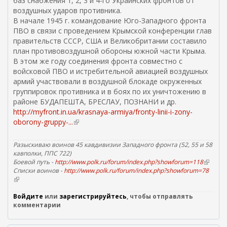
баз снабжения 1, 2, 3 и 4-го Украинских фронтов от
а
воздушных ударов противника.
)
В начале 1945 г. командование Юго-Западного фронта
ПВО в связи с проведением Крымской конференции глав
правительств СССР, США и Великобритании составило
план противовоздушной обороны южной части Крыма.
В этом же году соединения фронта совместно с
войсковой ПВО и истребительной авиацией воздушных
армий участвовали в воздушной блокаде окруженных
группировок противника и в боях по их уничтожению в
районе БУДАПЕШТА, БРЕСЛАУ, ПОЗНАНИ и др.
http://myfront.in.ua/krasnaya-armiya/fronty-linii-i-zony-
oborony-gruppy-...
(
в
н
Разыскиваю воинов 45 кавдивизии Западного фронта (52, 55 и 58
е
кавполки, ППС 722)
Боевой путь -
http://www.polk.ru/forum/index.php?showforum=118
ш
(
Списки воинов -
http://www.polk.ru/forum/index.php?showforum=78
в
н
(
н
я
в
е
я
н
Войдите
или
зарегистрируйтесь
, чтобы отправлять
ш
с
е
комментарии
н
с
ш
я
н
я
ы