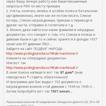
через Вашу личную работу или Ваши письменные
запросы в РВК по месту призыва.
2. Учеты, конечно, велись в штабах полка и батальонах
(артдивизионах), иначе как же потом писать Списки
потерь, Списки награжденных, приказы о переводе в
другие части, отправке в госпитали и т.д.
3. Можно даже найти кое-какие фамилии в наградных
документах, что говорит о том, что Списки в полках и
дивизии были и где-то и сейчас хранятся в фондах 1937
зенап или 87 дивизии ПВО….
Зайдите на сайт ПОДВИГ НАРОДА…
http://www.podvignaroda.ru/?#tab=navHome
(
Кликните на «Наградные документы»
в
Или вот так
н
http://www.podvignaroda.ru/?#tab=navResult
е
(
В окне поиска напишите вот так
87 див
*
(знак
ш
в
«звездочка»
*
ставить обязательно!)!
н
н
И программа для Вас выдаст 103 документа о
я
е
награждениях воинов этой дивизии с 1944 по 1945 гг…
я
ш
Затем попробуйте вот так
1937 зенап...
с
н
с
я
ы
я
Разыскиваю воинов 45 кавдивизии Западного фронта (52, 55 и 58
л
с
кавполки, ППС 722)