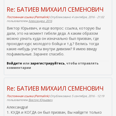
я
с
л
я
с
Re: БАТИЕВ МИХАИЛ СЕМЕНОВИЧ
к
с
ы
а
с
л
Постоянная ссылка (Permalink)
Опубликовано 4 сентября, 2016 - 21:02
)
ы
к
пользователем
Александра_2016
л
а
Виктор Юрьевич, и еще вопрос: ссылка, которую Вы
к
)
а
дали, это на момент гибели деда. А каким образом
)
можно узнать куда он изначально был призван, где
проходил курс молодого бойца и т.д.? Велись тогда
какие-нибудь учеты внутри дивизии? Я имею ввиду
пофамильные. Заранее спасибо.
Войдите
или
зарегистрируйтесь
, чтобы отправлять
комментарии
Re: БАТИЕВ МИХАИЛ СЕМЕНОВИЧ
Постоянная ссылка (Permalink)
Опубликовано 5 сентября, 2016 - 12:19
пользователем
Виктор Юрьевич
Александра!
1. КУДА и КОГДА он был призван, Вы найдете только