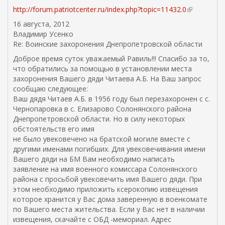
с
я
к
http://forum.patriotcenter.ru/index.php?topic=11432.0
(
с
с
а
в
16 августа, 2012
ы
с
)
н
Владимир Усенко
л
ы
е
Re: Воинские захоронения Днепропетровской области
к
л
ш
а
к
Доброе время суток уважаемый Равиль!!! Спасибо за то,
н
)
а
что обратились за помощью в установлении места
я
)
захоронения Вашего дяди Читаева А.Б. На Ваш запрос
я
сообщаю следующее:
с
Ваш дядя Читаев А.Б. в 1956 году был перезахоронен с с.
с
Чернопаровка в с. Елизарово Солонянского района
ы
Днепропетровской области. Но в силу некоторых
л
обстоятельств его имя
к
не было увековечено на братской могиле вместе с
а
другими именами погибших. Для увековечивания имени
)
Вашего дяди на БМ Вам необходимо написать
заявление на имя военного комиссара Солонянского
района с просьбой увековечить имя Вашего дяди. При
этом необходимо приложить ксерокопию извещения
которое хранится у Вас дома заверенную в военкомате
по Вашего места жительства. Если у Вас нет в наличии
извещения, скачайте с ОБД -мемориал. Адрес