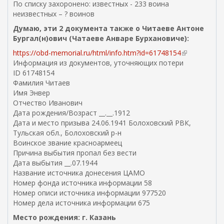
По списку захоронено: известных - 233 воина
неизвестных – ? воинов
Думаю, эти 2 документа также о Читаеве Антоне
Бургал(н)ович (Чатаеве Анваре Бурхановиче):
https://obd-memorial.ru/html/info.htm?id=61748154
(
Информация из документов, уточняющих потери
в
ID 61748154
н
Фамилия Читаев
е
Имя Энвер
ш
Отчество Иванович
н
Дата рождения/Возраст __.__.1912
я
Дата и место призыва 24.06.1941 Болоховский РВК,
я
Тульская обл., Болоховский р-н
с
Воинское звание красноармеец
с
Причина выбытия пропал без вести
ы
Дата выбытия __.07.1944
л
Название источника донесения ЦАМО
к
Номер фонда источника информации 58
а
Номер описи источника информации 977520
)
Номер дела источника информации 675
Место рождения: г. Казань