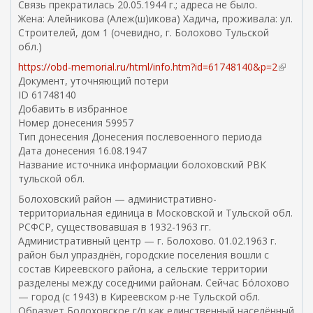
Связь прекратилась 20.05.1944 г.; адреса не было.
Жена: Алейникова (Алеж(ш)икова) Хадича, проживала: ул.
Строителей, дом 1 (очевидно, г. Болохово Тульской
обл.)
https://obd-memorial.ru/html/info.htm?id=61748140&p=2
(
Документ, уточняющий потери
в
ID 61748140
н
Добавить в избранное
е
Номер донесения 59957
ш
Тип донесения Донесения послевоенного периода
н
Дата донесения 16.08.1947
я
Название источника информации болоховский РВК
я
тульской обл.
с
с
Болоховский район — административно-
ы
территориальная единица в Московской и Тульской обл.
л
РСФСР, существовавшая в 1932-1963 гг.
к
Административный центр — г. Болохово. 01.02.1963 г.
а
район был упразднён, городские поселения вошли с
)
состав Киреевского района, а сельские территории
разделены между соседними районам. Сейчас Бо́лохово
— город (с 1943) в Киреевском р-не Тульской обл.
Образует Болоховское г/п как единственный населённый