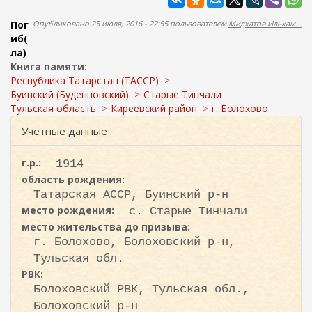
а
ж
а
п
Пог
Опубликовано 25 июля, 2016 - 22:55 пользователем
Мидхатов Ильхам...
н
о
иб(
и
ла)
и
ю
Книга памяти:
с
Республика Татарстан (ТАССР)
к
Буинский (Буденновский)
Старые Тинчали
Тульская область
Киреевский район
г. Болохово
а
Учетные данные
г.р.:
1914
область рождения:
Татарская АССР, Буинский р-н
место рождения:
с. Старые Тинчали
место жительства до призыва:
г. Болохово, Болоховский р-н,
Тульская обл.
РВК:
Болоховский РВК, Тульская обл.,
Болоховский р-н