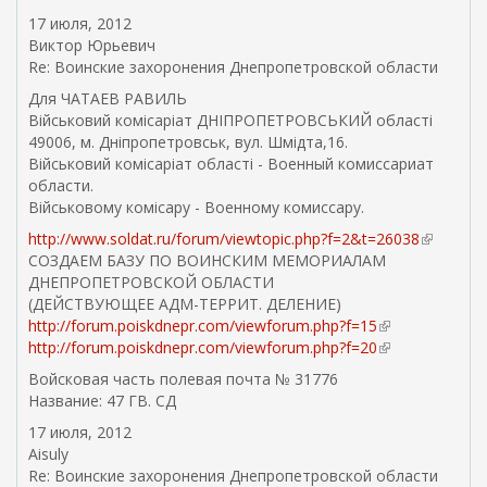
17 июля, 2012
Виктор Юрьевич
Re: Воинские захоронения Днепропетровской области
Для ЧАТАЕВ РАВИЛЬ
Військовий комісаріат ДНІПРОПЕТРОВСЬКИЙ областi
49006, м. Дніпропетровськ, вул. Шмідта,16.
Військовий комісаріат області - Военный комиссариат
области.
Військовому комісару - Военному комиссару.
http://www.soldat.ru/forum/viewtopic.php?f=2&t=26038
(
СОЗДАЕМ БАЗУ ПО ВОИНСКИМ МЕМОРИАЛАМ
в
ДНЕПРОПЕТРОВСКОЙ ОБЛАСТИ
н
(ДЕЙСТВУЮЩЕЕ АДМ-ТЕРРИТ. ДЕЛЕНИЕ)
е
http://forum.poiskdnepr.com/viewforum.php?f=15
(
ш
http://forum.poiskdnepr.com/viewforum.php?f=20
в
(
н
н
в
я
Войсковая часть полевая почта № 31776
е
н
я
Название: 47 ГВ. СД
ш
е
с
17 июля, 2012
н
ш
с
Aisuly
я
н
ы
Re: Воинские захоронения Днепропетровской области
я
я
л