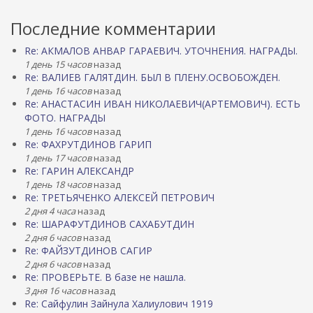
Последние комментарии
Re: АКМАЛОВ АНВАР ГАРАЕВИЧ. УТОЧНЕНИЯ. НАГРАДЫ.
1 день 15 часов
назад
Re: ВАЛИЕВ ГАЛЯТДИН. БЫЛ В ПЛЕНУ.ОСВОБОЖДЕН.
1 день 16 часов
назад
Re: АНАСТАСИН ИВАН НИКОЛАЕВИЧ(АРТЕМОВИЧ). ЕСТЬ
ФОТО. НАГРАДЫ
1 день 16 часов
назад
Re: ФАХРУТДИНОВ ГАРИП
1 день 17 часов
назад
Re: ГАРИН АЛЕКСАНДР
1 день 18 часов
назад
Re: ТРЕТЬЯЧЕНКО АЛЕКСЕЙ ПЕТРОВИЧ
2 дня 4 часа
назад
Re: ШАРАФУТДИНОВ САХАБУТДИН
2 дня 6 часов
назад
Re: ФАЙЗУТДИНОВ САГИР
2 дня 6 часов
назад
Re: ПРОВЕРЬТЕ. В базе не нашла.
3 дня 16 часов
назад
Re: Сайфулин Зайнула Халиулович 1919