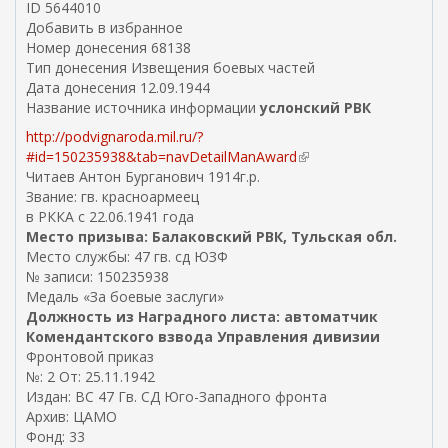
ID 5644010
н
Добавить в избранное
е
Номер донесения 68138
ш
Тип донесения Извещения боевых частей
н
Дата донесения 12.09.1944
я
Название источника информации
услонский РВК
я
с
http://podvignaroda.mil.ru/?
с
#id=150235938&tab=navDetailManAward
(
ы
Читаев Антон Бурганович 1914г.р.
в
л
Звание: гв. красноармеец
н
к
в РККА с 22.06.1941 года
е
а
Место призыва: Балаковский РВК, Тульская обл.
ш
)
Место службы: 47 гв. сд ЮЗФ
н
№ записи: 150235938
я
Медаль «За боевые заслуги»
я
Должность из Наградного листа: автоматчик
с
Комендантского взвода Управления дивизии
с
Фронтовой приказ
ы
№: 2 От: 25.11.1942
л
Издан: ВС 47 Гв. СД Юго-Западного фронта
к
Архив: ЦАМО
а
Фонд: 33
)