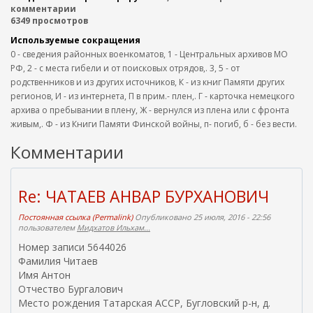
комментарии
6349 просмотров
Используемые сокращения
0 - сведения районных военкоматов, 1 - Центральных архивов МО
РФ, 2 - с места гибели и от поисковых отрядов,. 3, 5 - от
родственников и из других источников, К - из книг Памяти других
регионов, И - из интернета, П в прим.- плен,. Г - карточка немецкого
архива о пребывании в плену, Ж - вернулся из плена или с фронта
живым,. Ф - из Книги Памяти Финской войны, п- погиб, б - без вести.
Комментарии
Re: ЧАТАЕВ АНВАР БУРХАНОВИЧ
Постоянная ссылка (Permalink)
Опубликовано 25 июля, 2016 - 22:56
пользователем
Мидхатов Ильхам...
Номер записи 5644026
Фамилия Читаев
Имя Антон
Отчество Бургалович
Место рождения Татарская АССР, Бугловский р-н, д.