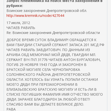
Запрос племянника на поиск места захоронения в
рубрике:
Воинские захоронения Днепропетровской обл.
http://www.kremnik.ru/node/427044
17 июля, 2012
ЧАТАЕВ РАВИЛЬ
Re: Воинские захоронения Днепропетровской области
ДОБРОЕ ВРЕМЯ СУТОК ВЛАДИМИР! ОБРАЩАЕТСЯ К
ВАМ ГВАРДИИ СТАРШИЙ СЕРЖАНТ ЗАПАСА 201 МСД РФ
ЧАТАЕВ РАВИЛЬ ЗАВДИТОВИЧ. ПО ДАННЫМ ИЗ
АРХИВА ОБД МЕМОРИАЛ МОЙ ДЯДЯ, ГВАРДИИ МЛ.
СЕРЖАНТ В\Ч П\П 31776 ЧИТАЕВ АНТОН БУРГАЛОВИЧ,
ПОГИБ 29 НОЯБРЯ 1943 ГОДА И ЗАХОРОНЕН В
БРАТСКОЙ МОГИЛЕ СЕЛА ЧЕРНОПАРОВКА
СОЛОНЯНСКОГО РАЙОНА ДНЕПРОПЕТРОВСКОЙ
ОБЛАСТИ. ХОТЕЛОСЬ БЫ УЗНАТЬ ПОПАЛИ ОСТАНКИ
МОЕГО ДЯДИ ПРИ ПЕРЕЗАХОРОНЕНИИ В
ЕЛИЗАЗЬЕВСКУЮ БРАТСКУЮ МОГИЛУ И ЕСТЬ-ЛИ В
СПИСКЕ ПОГИБШИХ ФАМИЛИЯ ИМЯ ОТЧЕСТВО МОЕГО
ДЯДИ. ЗАРАНЕЕ БЛАГОДАРЕН ЗА ЛЮБОЙ ОТВЕТ!
СПАСИБО ВАМ! ВЫ ДЕЛАЕТЕ ВЕЛИКОЕ ДЕЛО.
РАВА