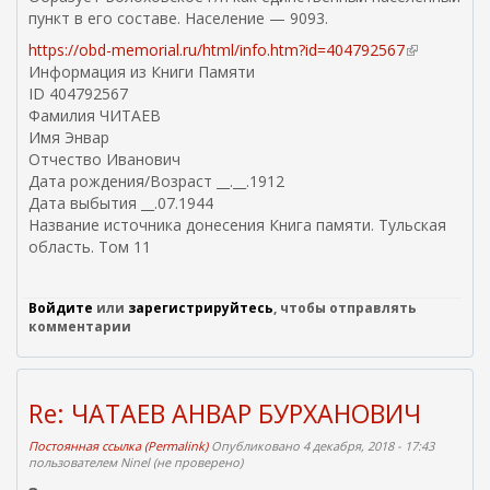
пункт в его составе. Население — 9093.
https://obd-memorial.ru/html/info.htm?id=404792567
(
Информация из Книги Памяти
в
ID 404792567
н
Фамилия ЧИТАЕВ
е
Имя Энвар
ш
Отчество Иванович
н
Дата рождения/Возраст __.__.1912
я
Дата выбытия __.07.1944
я
Название источника донесения Книга памяти. Тульская
с
область. Том 11
с
ы
л
Войдите
или
зарегистрируйтесь
, чтобы отправлять
к
комментарии
а
)
Re: ЧАТАЕВ АНВАР БУРХАНОВИЧ
Постоянная ссылка (Permalink)
Опубликовано 4 декабря, 2018 - 17:43
пользователем
Ninel (не проверено)