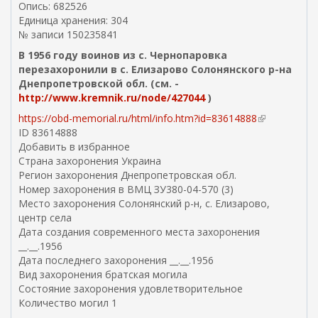
Опись: 682526
Единица хранения: 304
№ записи 150235841
В 1956 году воинов из с. Чернопаровка
перезахоронили в с. Елизарово Солонянского р-на
Днепропетровской обл. (см. -
http://www.kremnik.ru/node/427044
)
https://obd-memorial.ru/html/info.htm?id=83614888
(
ID 83614888
в
Добавить в избранное
н
Страна захоронения Украина
е
Регион захоронения Днепропетровская обл.
ш
Номер захоронения в ВМЦ ЗУ380-04-570 (3)
н
Место захоронения Солонянский р-н, с. Елизарово,
я
центр села
я
Дата создания современного места захоронения
с
__.__.1956
с
Дата последнего захоронения __.__.1956
ы
Вид захоронения братская могила
л
Состояние захоронения удовлетворительное
к
Количество могил 1
а
)