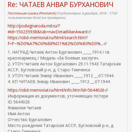
Re: ЧАТАЕВ АНВАР БУРХАНОВИЧ
Постоянная ссылка (Permalink)
Опубликовано 4 декабря, 2018 - 17:43
пользователем
Ninel (не проверено)
http://podvignaroda.mil.ru/?
#id=150235938&tab=navDetailManAward
(
https://obd-memorial.ru/html/search.htm?
в
f=P~%D0%A7%D0%B8%D1%82%D0%B0%D0%...
н
(
е
в
1. НАГРАД Читаев Антон Бурганович __.__.1914 / гв.
ш
н
красноармеец / Медаль «За боевые заслуги».
н
е
2. УТОЧ Читаев Антон Бургалович 29.11.1943 Татарская
я
ш
АССР, Бугловский р-н, д. Старо-Тимченск
я
н
3. УТОЧ Читаев Энвер Иванович __.__.1912 __.07.1944
с
я
4. КП ЧИТАЕВ Энвар Иванович __.__.1912 __.07.1944
с
я
https://obd-memorial.ru/html/info.htm?id=5644026
(
ы
с
Информация из документов, уточняющих потери
в
л
с
ID 5644026
н
к
ы
Фамилия Читаев
е
а
л
Имя Антон
ш
)
к
Отчество Бургалович
н
а
Место рождения Татарская АССР, Бугловский р-н, д.
я
)
Старо-Тимченск
я