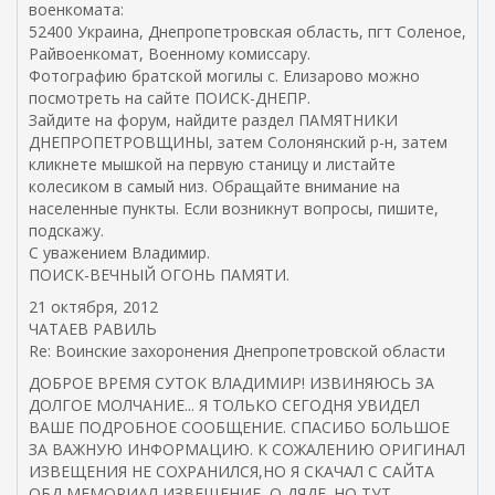
военкомата:
52400 Украина, Днепропетровская область, пгт Соленое,
Райвоенкомат, Военному комиссару.
Фотографию братской могилы с. Елизарово можно
посмотреть на сайте ПОИСК-ДНЕПР.
Зайдите на форум, найдите раздел ПАМЯТНИКИ
ДНЕПРОПЕТРОВЩИНЫ, затем Солонянский р-н, затем
кликнете мышкой на первую станицу и листайте
колесиком в самый низ. Обращайте внимание на
населенные пункты. Если возникнут вопросы, пишите,
подскажу.
С уважением Владимир.
ПОИСК-ВЕЧНЫЙ ОГОНЬ ПАМЯТИ.
21 октября, 2012
ЧАТАЕВ РАВИЛЬ
Re: Воинские захоронения Днепропетровской области
ДОБРОЕ ВРЕМЯ СУТОК ВЛАДИМИР! ИЗВИНЯЮСЬ ЗА
ДОЛГОЕ МОЛЧАНИЕ... Я ТОЛЬКО СЕГОДНЯ УВИДЕЛ
ВАШЕ ПОДРОБНОЕ СООБЩЕНИЕ. СПАСИБО БОЛЬШОЕ
ЗА ВАЖНУЮ ИНФОРМАЦИЮ. К СОЖАЛЕНИЮ ОРИГИНАЛ
ИЗВЕЩЕНИЯ НЕ СОХРАНИЛСЯ,НО Я СКАЧАЛ С САЙТА
ОБД МЕМОРИАЛ ИЗВЕЩЕНИЕ, О ДЯДЕ. НО ТУТ