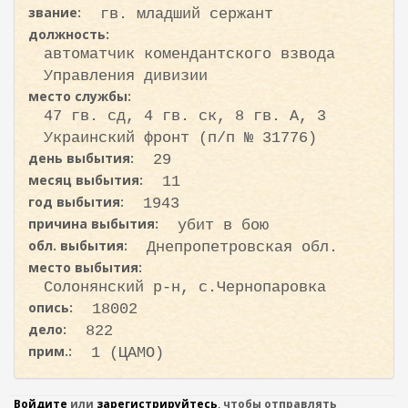
звание:
гв. младший сержант
должность:
автоматчик комендантского взвода
Управления дивизии
место службы:
47 гв. сд, 4 гв. ск, 8 гв. А, 3
Украинский фронт (п/п № 31776)
день выбытия:
29
месяц выбытия:
11
год выбытия:
1943
причина выбытия:
убит в бою
обл. выбытия:
Днепропетровская обл.
место выбытия:
Солонянский р-н, с.Чернопаровка
опись:
18002
дело:
822
прим.:
1 (ЦАМО)
Войдите
или
зарегистрируйтесь
, чтобы отправлять