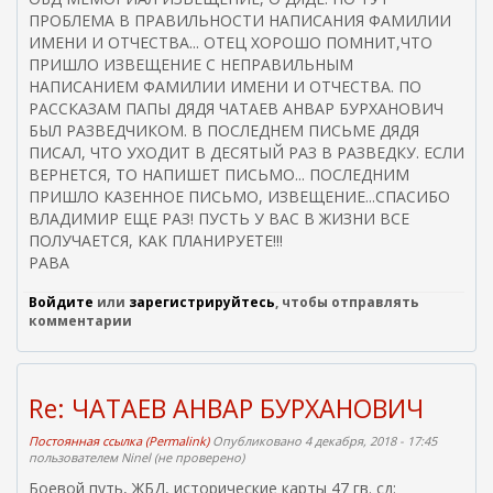
ПРОБЛЕМА В ПРАВИЛЬНОСТИ НАПИСАНИЯ ФАМИЛИИ
ИМЕНИ И ОТЧЕСТВА... ОТЕЦ ХОРОШО ПОМНИТ,ЧТО
ПРИШЛО ИЗВЕЩЕНИЕ С НЕПРАВИЛЬНЫМ
НАПИСАНИЕМ ФАМИЛИИ ИМЕНИ И ОТЧЕСТВА. ПО
РАССКАЗАМ ПАПЫ ДЯДЯ ЧАТАЕВ АНВАР БУРХАНОВИЧ
БЫЛ РАЗВЕДЧИКОМ. В ПОСЛЕДНЕМ ПИСЬМЕ ДЯДЯ
ПИСАЛ, ЧТО УХОДИТ В ДЕСЯТЫЙ РАЗ В РАЗВЕДКУ. ЕСЛИ
ВЕРНЕТСЯ, ТО НАПИШЕТ ПИСЬМО... ПОСЛЕДНИМ
ПРИШЛО КАЗЕННОЕ ПИСЬМО, ИЗВЕЩЕНИЕ...СПАСИБО
ВЛАДИМИР ЕЩЕ РАЗ! ПУСТЬ У ВАС В ЖИЗНИ ВСЕ
ПОЛУЧАЕТСЯ, КАК ПЛАНИРУЕТЕ!!!
РАВА
Войдите
или
зарегистрируйтесь
, чтобы отправлять
комментарии
Re: ЧАТАЕВ АНВАР БУРХАНОВИЧ
Постоянная ссылка (Permalink)
Опубликовано 4 декабря, 2018 - 17:45
пользователем
Ninel (не проверено)
Боевой путь, ЖБД, исторические карты 47 гв. сд: