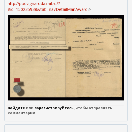
http://podvignaroda.mil.ru/?
#id=150235938&tab=navDetailManAward
(
в
н
е
ш
н
я
я
с
с
ы
л
к
а
)
Войдите
или
зарегистрируйтесь
, чтобы отправлять
комментарии