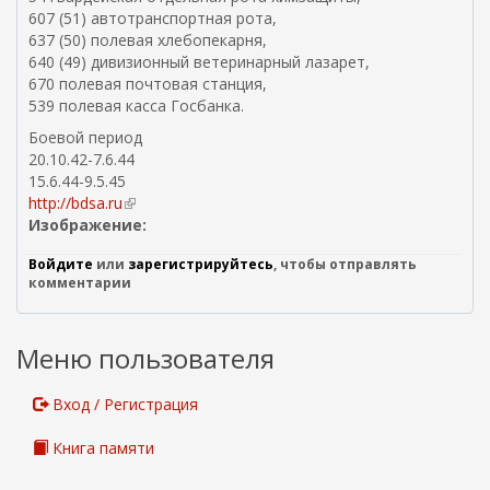
607 (51) автотранспортная рота,
637 (50) полевая хлебопекарня,
640 (49) дивизионный ветеринарный лазарет,
670 полевая почтовая станция,
539 полевая касса Госбанка.
Боевой период
20.10.42-7.6.44
15.6.44-9.5.45
http://bdsa.ru
(
Изображение:
в
н
Войдите
или
зарегистрируйтесь
, чтобы отправлять
е
комментарии
ш
н
я
Меню пользователя
я
с
с
Вход / Регистрация
ы
л
Книга памяти
к
а