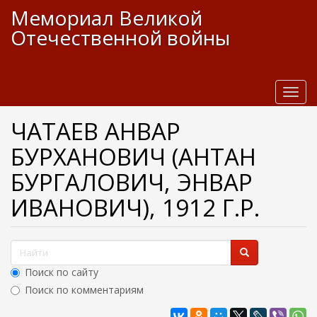
П
Мемориал Великой
е
Отечественной войны
р
е
й
т
и
T
к
o
о
g
ЧАТАЕВ АНВАР
с
g
БУРХАНОВИЧ (АНТАН
н
l
о
e
БУРГАЛОВИЧ, ЭНВАР
в
n
н
a
ИВАНОВИЧ), 1912 Г.Р.
о
v
м
i
у
g
Ф
с
a
о
о
t
Поиск по сайту
д
i
р
е
Поиск по комментариям
o
м
р
n
Найти