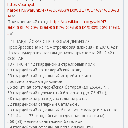
https://pamyat-
naroda.ru/warunit/47+%D0%B3%D0%B2.+%D1%81%D0%B
4/
(
Подчинение 47 гв. сд:
в
https://ru.wikipedia.org/wiki/47-
%D1%8F_%D0%B3%D0%B2%D0%B0%D1%80%D0%B4%D.
н
..
(
е
в
ш
47 ГВАРДЕЙСКАЯ СТРЕЛКОВАЯ ДИВИЗИЯ
н
н
Преобразована из 154 стрелковая дивизия (II) 20.10.42 г.
е
я
Новая нумерация частям дивизии присвоена 26.12.42 г.
ш
я
СОСТАВ:
н
с
137, 140 и 142 гвардейский стрелковый полк,
я
с
99 гвардейский артиллерийский полк,
я
ы
55 гвардейский отдельный истребительно-
с
л
противотанковый дивизион,
с
к
65 зенитная артиллерийская батарея (до 25.4.43 г.),
ы
а
59 гвардейский пулеметный батальон (до 7.6.43 г.),
л
)
48 гвардейская разведывательная рота,
к
52 гвардейский саперный батальон ,
а
73 гвардейский отдельный батальон связи (с 6.5.43 г. по
)
5.11.44 г. – 73 гвардейская отдельная рота связи),
560 (53) медико-санитарный батальон,
54 гвардейская отдельная рота химзащиты,