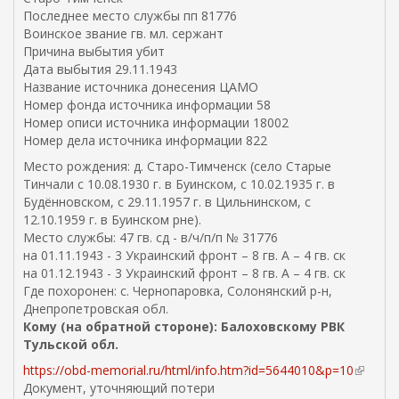
Последнее место службы пп 81776
с
Воинское звание гв. мл. сержант
с
Причина выбытия убит
ы
Дата выбытия 29.11.1943
л
Название источника донесения ЦАМО
к
Номер фонда источника информации 58
а
Номер описи источника информации 18002
)
Номер дела источника информации 822
Место рождения: д. Старо-Тимченск (село Старые
Тинчали с 10.08.1930 г. в Буинском, с 10.02.1935 г. в
Будённовском, с 29.11.1957 г. в Цильнинском, с
12.10.1959 г. в Буинском рне).
Место службы: 47 гв. сд - в/ч/п/п № 31776
на 01.11.1943 - 3 Украинский фронт – 8 гв. А – 4 гв. ск
на 01.12.1943 - 3 Украинский фронт – 8 гв. А – 4 гв. ск
Где похоронен: с. Чернопаровка, Солонянский р-н,
Днепропетровская обл.
Кому (на обратной стороне): Балоховскому РВК
Тульской обл.
https://obd-memorial.ru/html/info.htm?id=5644010&p=10
(
Документ, уточняющий потери
в