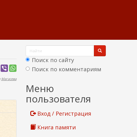
Ф
о
Поиск по сайту
р
Поиск по комментариям
м
м
Магасева
Найти
Меню
а
пользователя
п
о
Вход / Регистрация
и
Книга памяти
с