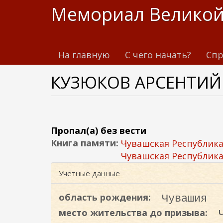
П
Мемориал Великой
е
р
е
На главную
С чего начать?
Спр
й
т
КУЗЮКОВ АРСЕНТИЙ
и
к
о
с
н
Пропал(а) без вести
о
Книга памяти:
Чувашская Республик
в
Чувашская Республик
н
Учетные данные
о
м
область рождения:
Чувашия
у
место жительства до призыва:
с