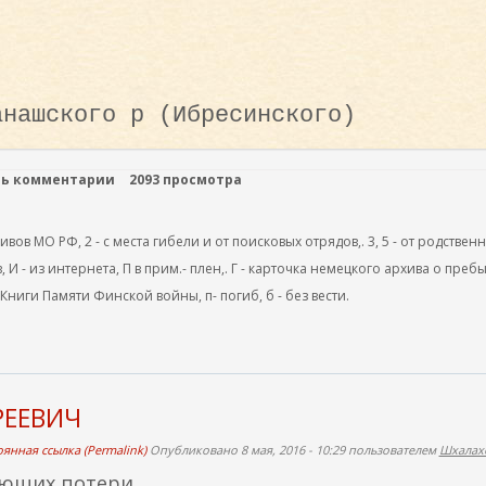
анашского р (Ибресинского)
ть комментарии
2093 просмотра
ов МО РФ, 2 - с места гибели и от поисковых отрядов,. 3, 5 - от родствен
, И - из интернета, П в прим.- плен,. Г - карточка немецкого архива о преб
 Книги Памяти Финской войны, п- погиб, б - без вести.
РЕЕВИЧ
янная ссылка (Permalink)
Опубликовано 8 мая, 2016 - 10:29 пользователем
Шхалахо
яющих потери