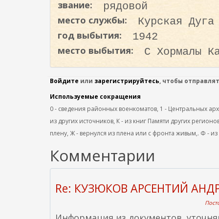
звание:
рядовой
о
д
место службы:
Курская Дуга
е
год выбытия:
1942
р
место выбытия:
С Хормалы К
ж
а
н
Войдите
или
зарегистрируйтесь
, чтобы отправля
и
Используемые сокращения
ю
0 - сведения районных военкоматов, 1 - Центральных архив
из других источников, К - из книг Памяти других регионов
плену, Ж - вернулся из плена или с фронта живым,. Ф - из
Комментарии
Re: КУЗЮКОВ АРСЕНТИЙ АНД
Посто
Информация из документов, уточн