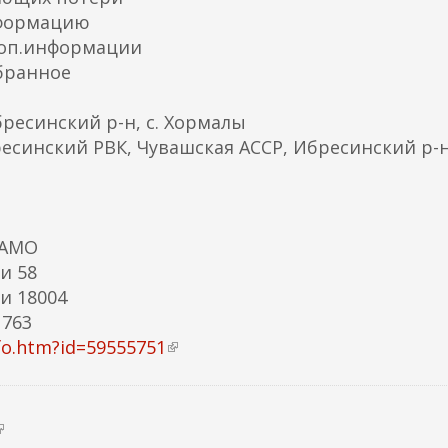
нформацию
доп.информации
бранное
ресинский р-н, с. Хормалы
ресинский РВК, Чувашская АССР, Ибресинский р-
ЦАМО
и 58
и 18004
 763
fo.htm?id=59555751
(
в
н
е
ш