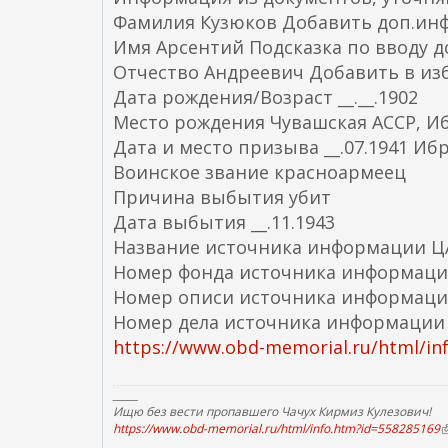
Фамилия Кузюков Добавить доп.и
Имя Арсентий Подсказка по вводу 
Отчество Андреевич Добавить в из
Дата рождения/Возраст __.__.1902
Место рождения Чувашская АССР, Иб
Дата и место призыва __.07.1941 Иб
Воинское звание красноармеец
Причина выбытия убит
Дата выбытия __.11.1943
Название источника информации 
Номер фонда источника информаци
Номер описи источника информаци
Номер дела источника информации
https://www.obd-memorial.ru/html/in
_____
Ищю без вести пропавшего Чачух Кирмиз Кулезович!
https://www.obd-memorial.ru/html/info.htm?id=558285169
(
в