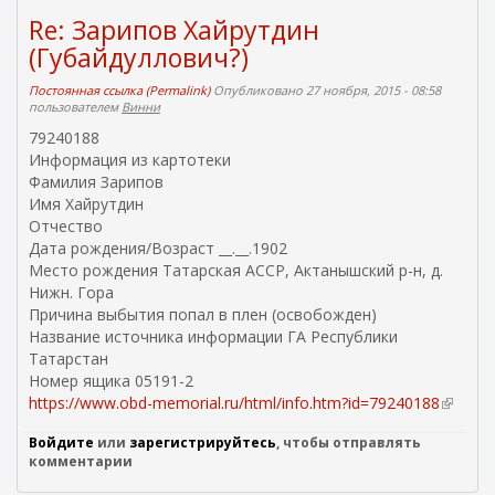
я
Re: Зарипов Хайрутдин
с
(Губайдуллович?)
с
ы
Постоянная ссылка (Permalink)
Опубликовано 27 ноября, 2015 - 08:58
л
пользователем
Винни
к
79240188
а
Информация из картотеки
)
Фамилия Зарипов
Имя Хайрутдин
Отчество
Дата рождения/Возраст __.__.1902
Место рождения Татарская АССР, Актанышский р-н, д.
Нижн. Гора
Причина выбытия попал в плен (освобожден)
Название источника информации ГА Республики
Татарстан
Номер ящика 05191-2
https://www.obd-memorial.ru/html/info.htm?id=79240188
(
в
Войдите
или
зарегистрируйтесь
, чтобы отправлять
н
комментарии
е
ш