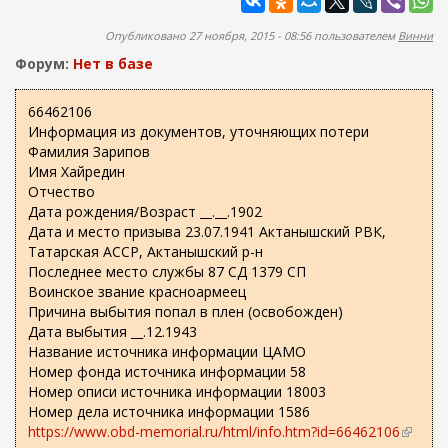
ж
а
а
п
Опубликовано 27 ноября, 2015 - 08:56 пользователем
Винни
н
о
и
Форум:
Нет в базе
и
ю
с
66462106
Информация из документов, уточняющих потери
к
Фамилия Зарипов
а
Имя Хайредин
Отчество
Дата рождения/Возраст __.__.1902
Дата и место призыва 23.07.1941 Актанышский РВК,
Татарская АССР, Актанышский р-н
Последнее место службы 87 СД 1379 СП
Воинское звание красноармеец
Причина выбытия попал в плен (освобожден)
Дата выбытия __.12.1943
Название источника информации ЦАМО
Номер фонда источника информации 58
Номер описи источника информации 18003
Номер дела источника информации 1586
https://www.obd-memorial.ru/html/info.htm?id=66462106
(