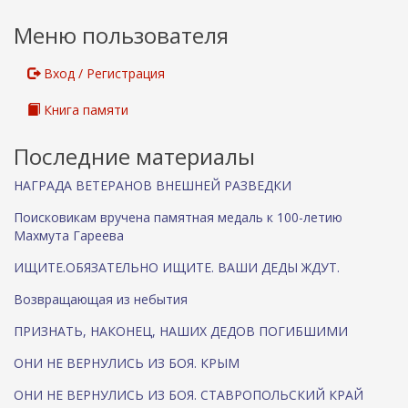
н
Меню пользователя
я
я
с
Вход / Регистрация
с
ы
Книга памяти
л
к
Последние материалы
а
)
НАГРАДА ВЕТЕРАНОВ ВНЕШНЕЙ РАЗВЕДКИ
Поисковикам вручена памятная медаль к 100-летию
Махмута Гареева
ИЩИТЕ.ОБЯЗАТЕЛЬНО ИЩИТЕ. ВАШИ ДЕДЫ ЖДУТ.
Возвращающая из небытия
ПРИЗНАТЬ, НАКОНЕЦ, НАШИХ ДЕДОВ ПОГИБШИМИ
ОНИ НЕ ВЕРНУЛИСЬ ИЗ БОЯ. КРЫМ
ОНИ НЕ ВЕРНУЛИСЬ ИЗ БОЯ. СТАВРОПОЛЬСКИЙ КРАЙ