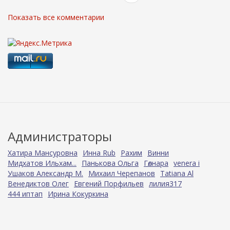
Показать все комментарии
Администраторы
Хатира Мансуровна
Инна Rub
Рахим
Винни
Мидхатов Ильхам...
Панькова Ольга
Гөлнара
venera i
Ушаков Александр М.
Михаил Черепанов
Tatiana Al
Венедиктов Олег
Евгений Порфильев
лилия317
444 иптап
Ирина Кокуркина