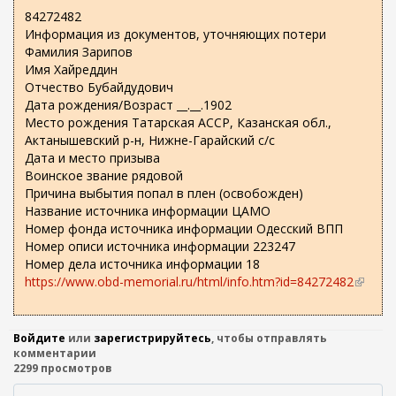
в
84272482
н
Информация из документов, уточняющих потери
е
Фамилия Зарипов
ш
Имя Хайреддин
н
Отчество Бубайдудович
я
Дата рождения/Возраст __.__.1902
я
Место рождения Татарская АССР, Казанская обл.,
с
Актанышевский р-н, Нижне-Гарайский с/с
с
Дата и место призыва
ы
Воинское звание рядовой
л
Причина выбытия попал в плен (освобожден)
к
Название источника информации ЦАМО
а
Номер фонда источника информации Одесский ВПП
)
Номер описи источника информации 223247
Номер дела источника информации 18
https://www.obd-memorial.ru/html/info.htm?id=84272482
(
в
н
е
Войдите
или
зарегистрируйтесь
, чтобы отправлять
ш
комментарии
2299 просмотров
н
я