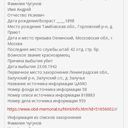
Фамилия Чугунов
Имя Андрей
Отчество Исаевич
Дата рождения/Возраст __.__.1898
Место рождения Тамбовская обл., Горловский р-н, д.
Приют
Дата и место призыва Оенинский, Московская обл., г.
Москва
Последнее место службы штаб 42 отд. стр. бр.
Воинское звание красноармеец
Причина выбытия убит
Дата выбытия 23.06.1942
Первичное место захоронения Ленинградская обл.,
Залучский р-н, Залучский с/с, д. Залучье
Название источника информации ЦАМО
Номер фонда источника информации 58
Номер описи источника информации 818883
Номер дела источника информации 959
https://www.obd-memorial.ru/html/info.htm?id=51656002
(
в
Информация из списков захоронения
н
Фамилия Чугунов
е