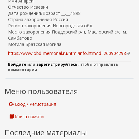
Имя Андрей
ш
Отчество Исаевич
н
Дата рождения/Возраст __.__.1898
я
Страна захоронения Россия
я
Регион захоронения Новгородская обл.
с
Место захоронения Поддорский р-н, Масловский с/с, м.
с
Самбатово
ы
Могила Братская могила
л
https://www.obd-memorial.ru/html/info.htm?id=260904298
(
к
в
а
Войдите
или
зарегистрируйтесь
, чтобы отправлять
н
)
комментарии
е
ш
н
Меню пользователя
я
я
с
Вход / Регистрация
с
ы
Книга памяти
л
к
Последние материалы
а