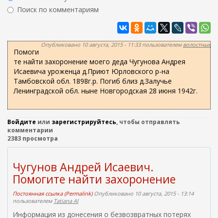
ж
р
Поиск по комментариям
а
м
н
Найти
а
и
ю
п
Опубликовано 10 августа, 2015 - 11:33 пользователем
волостных
Помоги
о
те найти захоронение моего деда Чугунова Андрея
и
Исаевича уроженца д.Приют Юрловского р-на
с
Тамбовской обл. 1898г.р. Погиб близ д.Залучье
Ленинградской обл. ныне Новгородская 28 июня 1942г.
к
а
Войдите
или
зарегистрируйтесь
, чтобы отправлять
комментарии
2383 просмотра
Чугунов Андрей Исаевич.
Помогите найти захоронение
Постоянная ссылка (Permalink)
Опубликовано 10 августа, 2015 - 13:14
пользователем
Tatiana Al
Информация из донесения о безвозвратных потерях