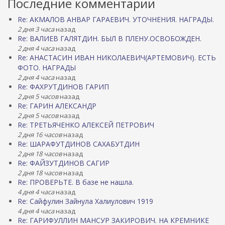
Последние комментарии
Re: АКМАЛОВ АНВАР ГАРАЕВИЧ. УТОЧНЕНИЯ. НАГРАДЫ.
2 дня 3 часа
назад
Re: ВАЛИЕВ ГАЛЯТДИН. БЫЛ В ПЛЕНУ.ОСВОБОЖДЕН.
2 дня 4 часа
назад
Re: АНАСТАСИН ИВАН НИКОЛАЕВИЧ(АРТЕМОВИЧ). ЕСТЬ
ФОТО. НАГРАДЫ
2 дня 4 часа
назад
Re: ФАХРУТДИНОВ ГАРИП
2 дня 5 часов
назад
Re: ГАРИН АЛЕКСАНДР
2 дня 5 часов
назад
Re: ТРЕТЬЯЧЕНКО АЛЕКСЕЙ ПЕТРОВИЧ
2 дня 16 часов
назад
Re: ШАРАФУТДИНОВ САХАБУТДИН
2 дня 18 часов
назад
Re: ФАЙЗУТДИНОВ САГИР
2 дня 18 часов
назад
Re: ПРОВЕРЬТЕ. В базе не нашла.
4 дня 4 часа
назад
Re: Сайфулин Зайнула Халиулович 1919
4 дня 4 часа
назад
Re: ГАРИФУЛЛИН МАНСУР ЗАКИРОВИЧ. НА КРЕМНИКЕ