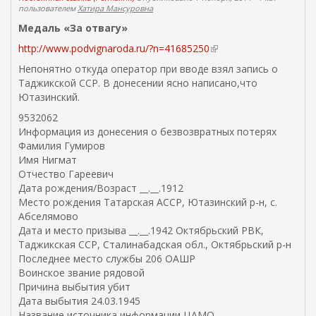
ы
пользователем
Хатира Мансуровна
л
Медаль «За отвагу»
к
http://www.podvignaroda.ru/?n=41685250
(
а
в
)
Непонятно откуда оператор при вводе взял запись о
н
Таджикской ССР. В донесении ясно написано,что
е
Ютазинский.
ш
9532062
н
Информация из донесения о безвозвратных потерях
я
Фамилия Гумиров
я
Имя Нигмат
с
Отчество Гареевич
с
Дата рождения/Возраст __.__.1912
ы
Место рождения Татарская АССР, Ютазинский р-н, с.
л
Абселямово
к
Дата и место призыва __.__.1942 Октябрьский РВК,
а
Таджикская ССР, Сталинабадская обл., Октябрьский р-н
)
Последнее место службы 206 ОАШР
Воинское звание рядовой
Причина выбытия убит
Дата выбытия 24.03.1945
Название источника информации ЦАМО