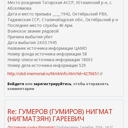
Место рождения Татарская АССР, Ютазинский р-н, с.
с
Абселямова
с
Дата и место призыва __.__.1942, Октябрьский РВК,
ы
Таджикская ССР, Сталинабадская обл., Октябрьский р-н
л
Последнее место службы 46 Арм.
к
Воинское звание рядовой
а
Причина выбытия убит
)
Дата выбытия 24.03.1945
Название источника информации ЦАМО
Номер фонда источника информации 58
Номер описи источника информации 18003
Номер дела источника информации 529
http://obd-memorial.ru/html/info.htm?id=4270651
(
в
Войдите
или
зарегистрируйтесь
, чтобы отправлять
н
комментарии
е
ш
н
я
Re: ГУМЕРОВ (ГУМИРОВ) НИГМАТ
я
(НИГМАТЗЯН) ГАРЕЕВИЧ
с
с
Постоянная ссылка (Permalink)
Опубликовано 7 ноября, 2014 - 14:37