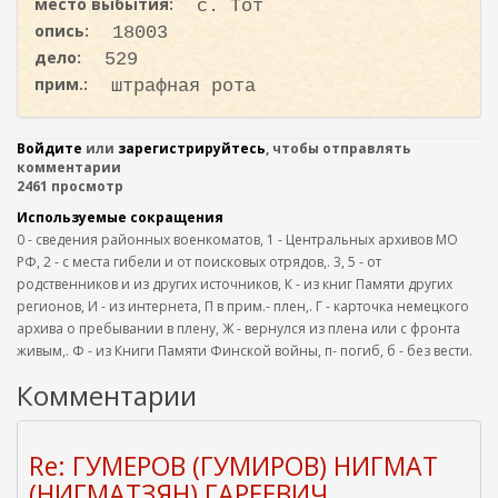
место выбытия:
с. Тот
опись:
18003
дело:
529
прим.:
штрафная рота
Войдите
или
зарегистрируйтесь
, чтобы отправлять
комментарии
2461 просмотр
Используемые сокращения
0 - сведения районных военкоматов, 1 - Центральных архивов МО
РФ, 2 - с места гибели и от поисковых отрядов,. 3, 5 - от
родственников и из других источников, К - из книг Памяти других
регионов, И - из интернета, П в прим.- плен,. Г - карточка немецкого
архива о пребывании в плену, Ж - вернулся из плена или с фронта
живым,. Ф - из Книги Памяти Финской войны, п- погиб, б - без вести.
Комментарии
Re: ГУМЕРОВ (ГУМИРОВ) НИГМАТ
(НИГМАТЗЯН) ГАРЕЕВИЧ