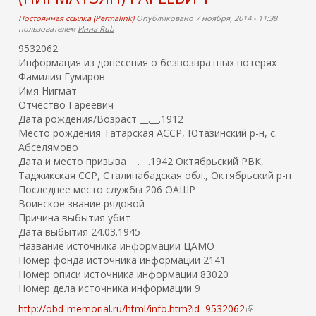
Постоянная ссылка (Permalink)
Опубликовано 7 ноября, 2014 - 11:38
пользователем
Инна Rub
9532062
Информация из донесения о безвозвратных потерях
Фамилия Гумиров
Имя Нигмат
Отчество Гареевич
Дата рождения/Возраст __.__.1912
Место рождения Татарская АССР, Ютазинский р-н, с.
Абселямово
Дата и место призыва __.__.1942 Октябрьский РВК,
Таджикская ССР, Сталинабадская обл., Октябрьский р-н
Последнее место службы 206 ОАШР
Воинское звание рядовой
Причина выбытия убит
Дата выбытия 24.03.1945
Название источника информации ЦАМО
Номер фонда источника информации 2141
Номер описи источника информации 83020
Номер дела источника информации 9
http://obd-memorial.ru/html/info.htm?id=9532062
(