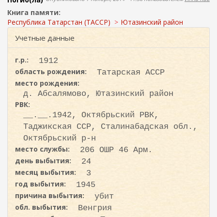
ж
о
а
Книга памяти:
н
и
Республика Татарстан (ТАССР)
Ютазинский район
и
с
Учетные данные
ю
к
а
г.р.:
1912
область рождения:
Татарская АССР
место рождения:
д. Абсалямово, Ютазинский район
РВК:
__.__.1942, Октябрьский РВК,
Таджикская ССР, Сталинабадская обл.,
Октябрьский р-н
место службы:
206 ОШР 46 Арм.
день выбытия:
24
месяц выбытия:
3
год выбытия:
1945
причина выбытия:
убит
обл. выбытия:
Венгрия