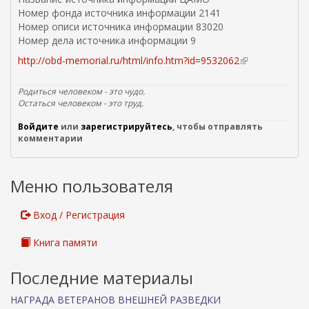
Номер фонда источника информации 2141
Номер описи источника информации 83020
Номер дела источника информации 9
http://obd-memorial.ru/html/info.htm?id=9532062
(
в
н
Родиться человеком - это чудо.
е
Остаться человеком - это труд.
ш
Войдите
или
зарегистрируйтесь
, чтобы отправлять
н
комментарии
я
я
с
Меню пользователя
с
ы
л
Вход / Регистрация
к
а
Книга памяти
)
Последние материалы
НАГРАДА ВЕТЕРАНОВ ВНЕШНЕЙ РАЗВЕДКИ