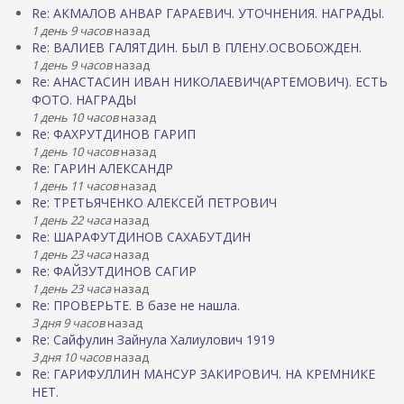
Re: АКМАЛОВ АНВАР ГАРАЕВИЧ. УТОЧНЕНИЯ. НАГРАДЫ.
1 день 9 часов
назад
Re: ВАЛИЕВ ГАЛЯТДИН. БЫЛ В ПЛЕНУ.ОСВОБОЖДЕН.
1 день 9 часов
назад
Re: АНАСТАСИН ИВАН НИКОЛАЕВИЧ(АРТЕМОВИЧ). ЕСТЬ
ФОТО. НАГРАДЫ
1 день 10 часов
назад
Re: ФАХРУТДИНОВ ГАРИП
1 день 10 часов
назад
Re: ГАРИН АЛЕКСАНДР
1 день 11 часов
назад
Re: ТРЕТЬЯЧЕНКО АЛЕКСЕЙ ПЕТРОВИЧ
1 день 22 часа
назад
Re: ШАРАФУТДИНОВ САХАБУТДИН
1 день 23 часа
назад
Re: ФАЙЗУТДИНОВ САГИР
1 день 23 часа
назад
Re: ПРОВЕРЬТЕ. В базе не нашла.
3 дня 9 часов
назад
Re: Сайфулин Зайнула Халиулович 1919
3 дня 10 часов
назад
Re: ГАРИФУЛЛИН МАНСУР ЗАКИРОВИЧ. НА КРЕМНИКЕ
НЕТ.