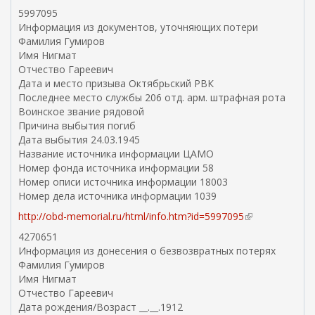
в
5997095
н
Информация из документов, уточняющих потери
е
Фамилия Гумиров
ш
Имя Нигмат
н
Отчество Гареевич
я
Дата и место призыва Октябрьский РВК
я
Последнее место службы 206 отд. арм. штрафная рота
с
Воинское звание рядовой
с
Причина выбытия погиб
ы
Дата выбытия 24.03.1945
л
Название источника информации ЦАМО
к
Номер фонда источника информации 58
а
Номер описи источника информации 18003
)
Номер дела источника информации 1039
http://obd-memorial.ru/html/info.htm?id=5997095
(
в
4270651
н
Информация из донесения о безвозвратных потерях
е
Фамилия Гумиров
ш
Имя Нигмат
н
Отчество Гареевич
я
Дата рождения/Возраст __.__.1912
я