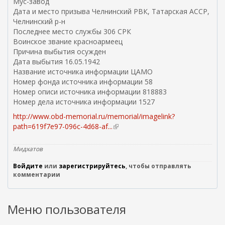
Мус-завод
Дата и место призыва Челнинский РВК, Татарская АССР,
Челнинский р-н
Последнее место службы 306 СРК
Воинское звание красноармеец
Причина выбытия осужден
Дата выбытия 16.05.1942
Название источника информации ЦАМО
Номер фонда источника информации 58
Номер описи источника информации 818883
Номер дела источника информации 1527
http://www.obd-memorial.ru/memorial/imagelink?
path=619f7e97-096c-4d68-af...
(
в
н
Мидхатов
е
Войдите
или
зарегистрируйтесь
ш
, чтобы отправлять
комментарии
н
я
я
Меню пользователя
с
с