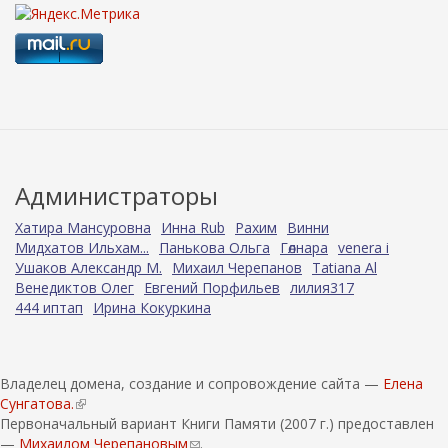
Администраторы
Хатира Мансуровна
Инна Rub
Рахим
Винни
Мидхатов Ильхам...
Панькова Ольга
Гөлнара
venera i
Ушаков Александр М.
Михаил Черепанов
Tatiana Al
Венедиктов Олег
Евгений Порфильев
лилия317
444 иптап
Ирина Кокуркина
Владелец домена, создание и сопровождение сайта —
Елена
Сунгатова.
(
Первоначальный вариант Книги Памяти (2007 г.) предоставлен
в
—
Михаилом Черепановым
н
(
.