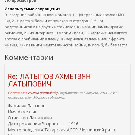
797 просмотров
Используемые сокращения
0 - сведения районных военкоматов, 1 - Центральных архивов МО
РФ, 2 - с места гибели и от поисковых отрядов,. 3, 5 - от
родственников и из других источников, К - из книг Памяти других
регионов, И - из интернета, П в прим.- плен,. Г - карточка немецкого
архива о пребывании в плену, Ж - вернулся из плена или с фронта
живым,. Ф - из Книги Памяти Финской войны, п- погиб, б - без вести.
Комментарии
Re: ЛАТЫПОВ АХМЕТЗЯН
ЛАТЫПОВИЧ
Постоянная ссылка (Permalink)
Опубликовано 5 августа, 2014 - 23:32
пользователем
Мидхатов Ильхам...
Фамилия Латыпов
Имя Ахметзян
Отчество Латыпович
Дата рождения/Возраст __.__.1916
Место рождения Татарская АССР, Челнинский р-н, с.