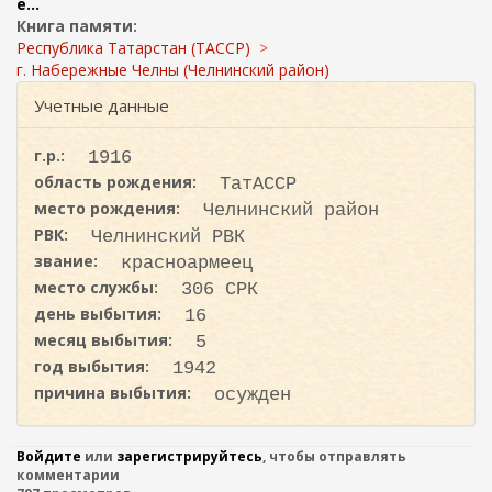
ж
е...
и
а
Книга памяти:
с
н
Республика Татарстан (ТАССР)
к
и
г. Набережные Челны (Челнинский район)
ю
а
Учетные данные
г.р.:
1916
область рождения:
ТатАССР
место рождения:
Челнинский район
РВК:
Челнинский РВК
звание:
красноармеец
место службы:
306 СРК
день выбытия:
16
месяц выбытия:
5
год выбытия:
1942
причина выбытия:
осужден
Войдите
или
зарегистрируйтесь
, чтобы отправлять
комментарии