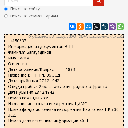
ж
о
а
Поиск по сайту
н
р
Поиск по комментариям
и
м
ю
Найти
а
п
Опубликовано 31 января, 2013 - 23:44 пользователем
Алмаз28
14150637
о
Информация из документов ВПП
и
Фамилия Багаутдинов
с
Имя Касим
Отчество
к
Дата рождения/Возраст __.__.1893
а
Название ВПП ПРБ 36 ЗСД
Дата прибытия 27.12.1942
Откуда прибыл 2 бо штаб Ленинградского фронта
Дата убытия 28.12.1942
Номер команды 2399
Название источника информации ЦАМО
Номер фонда источника информации Картотека ПРБ 36
ЗСД
Номер дела источника информации 4011