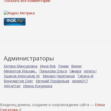
Показать все комментарии
Администраторы
Хатира Мансуровна
Инна Rub
Рахим
Винни
Мидхатов Ильхам...
Панькова Ольга
Гөлнара
venera i
Ушаков Александр М.
Михаил Черепанов
Tatiana Al
Венедиктов Олег
Евгений Порфильев
лилия317
444 иптап
Ирина Кокуркина
Владелец домена, создание и сопровождение сайта —
Елена
Сунгатова.
(