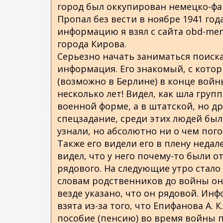
город был оккупирован немецко-фа
Пропал без вести в ноябре 1941 года
информацию я взял с сайта obd-mem
города Кирова.
Серьезно начать заниматься поиск
информация. Его знакомый, с кото
(возможно в Берлине) в конце войны
несколько лет! Видел, как шла гру
военной форме, а в штатской, но др
спецзадание, среди этих людей был
узнали, но абсолютно ни о чем пого
Также его видели его в плену недале
видел, что у него почему-то были 
рядового. На следующие утро стало 
словам родственников до войны он
везде указано, что он рядовой. Ин
взята из-за того, что Епифанова А. 
пособие (пенсию) во время войны по