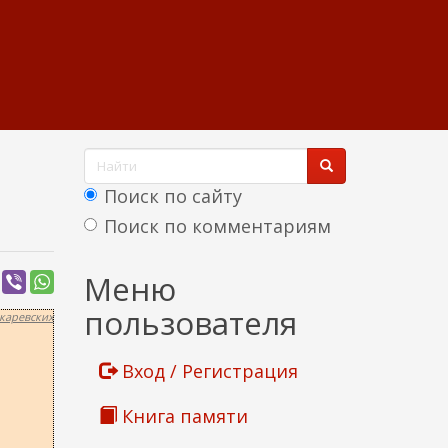
Ф
о
Поиск по сайту
р
Поиск по комментариям
м
Найти
Меню
а
пользователя
каревских
п
о
Вход / Регистрация
и
Книга памяти
с