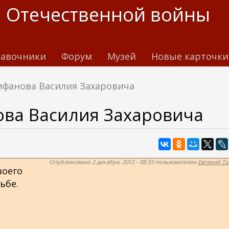
 Отечественной войны
авочники
Форум
Музей
Новые карточки
ифанова Василия Захаровича
ва Василия Захаровича
Опубликовано 2 декабря, 2012 - 08:33 пользователем
Евгений То
воего
ьбе.