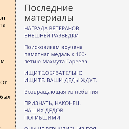
к
Последние
а
материалы
он
та
НАГРАДА ВЕТЕРАНОВ
ВНЕШНЕЙ РАЗВЕДКИ
Поисковикам вручена
памятная медаль к 100-
им
летию Махмута Гареева
ИЩИТЕ.ОБЯЗАТЕЛЬНО
ИЩИТЕ. ВАШИ ДЕДЫ ЖДУТ.
 От
Возвращающая из небытия
 был
ПРИЗНАТЬ, НАКОНЕЦ,
НАШИХ ДЕДОВ
ПОГИБШИМИ
.