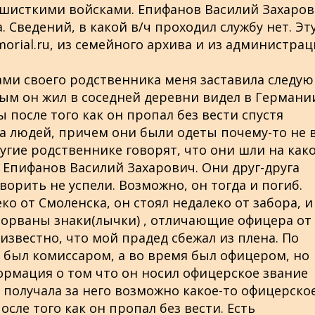
шисткими войсками. Епифанов Василий Захаров
. Сведений, в какой в/ч проходил службу нет. Эт
orial.ru, из семейного архива и из администра
ами своего родственника меня заставила следу
рым он жил в соседней деревни видел в Германи
 после того как он пропал без вести спустя
ппа людей, причем они были одеты почему-то не 
угие родственнике говорят, что они шли на како
 Епифанов Василий Захарович. Они друг-друга
ворить не успели. Возможно, он тогда и погиб.
ко от Смоленска, он стоял недалеко от забора, и
оторваны знаки(лычки) , отличающие офицера от
известно, что мой прадед сбежал из плена. По
 был комиссаром, а во время был офицером, но
формация о том что он носил офицерское звание
К. получала за него возможно какое-то офицерско
сле того как он пропал без вести. Есть