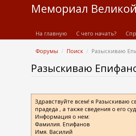
П
Мемориал Великой
е
р
е
На главную
С чего начать?
Спр
й
т
и
Форумы
Поиск
Разыскиваю Еп
к
о
Разыскиваю Епифано
с
н
о
в
Здравствуйте всем! я Разыскиваю с
н
прадеда , а также сведения о его суд
о
Информация о нем:
м
Фамилия. Епифанов
у
Имя. Василий
с