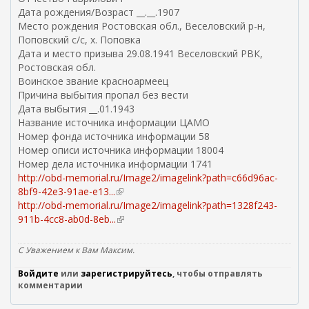
Дата рождения/Возраст __.__.1907
Место рождения Ростовская обл., Веселовский р-н,
Поповский с/с, х. Поповка
Дата и место призыва 29.08.1941 Веселовский РВК,
Ростовская обл.
Воинское звание красноармеец
Причина выбытия пропал без вести
Дата выбытия __.01.1943
Название источника информации ЦАМО
Номер фонда источника информации 58
Номер описи источника информации 18004
Номер дела источника информации 1741
http://obd-memorial.ru/Image2/imagelink?path=c66d96ac-
8bf9-42e3-91ae-e13...
(
http://obd-memorial.ru/Image2/imagelink?path=1328f243-
в
911b-4cc8-ab0d-8eb...
н
(
е
в
ш
н
С Уважением к Вам Максим.
н
е
Войдите
или
зарегистрируйтесь
я
ш
, чтобы отправлять
комментарии
я
н
с
я