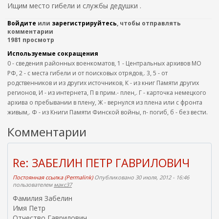
Ищим место гибели и службы дедушки .
Войдите
или
зарегистрируйтесь
, чтобы отправлять
комментарии
1981 просмотр
Используемые сокращения
0 - сведения районных военкоматов, 1 - Центральных архивов МО
РФ, 2 - с места гибели и от поисковых отрядов,. 3, 5 - от
родственников и из других источников, К - из книг Памяти других
регионов, И - из интернета, П в прим.- плен,. Г - карточка немецкого
архива о пребывании в плену, Ж - вернулся из плена или с фронта
живым,. Ф - из Книги Памяти Финской войны, п- погиб, б - без вести.
Комментарии
Re: ЗАБЕЛИН ПЕТР ГАВРИЛОВИЧ
Постоянная ссылка (Permalink)
Опубликовано 30 июля, 2012 - 16:46
пользователем
макс37
Фамилия Забелин
Имя Петр
Отчество Гаврилович