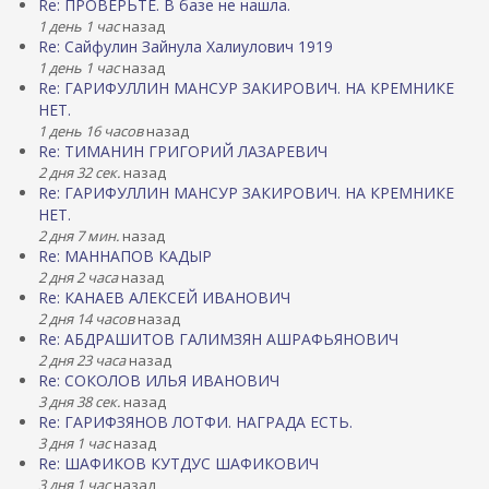
Re: ПРОВЕРЬТЕ. В базе не нашла.
1 день 1 час
назад
Re: Сайфулин Зайнула Халиулович 1919
1 день 1 час
назад
Re: ГАРИФУЛЛИН МАНСУР ЗАКИРОВИЧ. НА КРЕМНИКЕ
НЕТ.
1 день 16 часов
назад
Re: ТИМАНИН ГРИГОРИЙ ЛАЗАРЕВИЧ
2 дня 32 сек.
назад
Re: ГАРИФУЛЛИН МАНСУР ЗАКИРОВИЧ. НА КРЕМНИКЕ
НЕТ.
2 дня 7 мин.
назад
Re: МАННАПОВ КАДЫР
2 дня 2 часа
назад
Re: КАНАЕВ АЛЕКСЕЙ ИВАНОВИЧ
2 дня 14 часов
назад
Re: АБДРАШИТОВ ГАЛИМЗЯН АШРАФЬЯНОВИЧ
2 дня 23 часа
назад
Re: СОКОЛОВ ИЛЬЯ ИВАНОВИЧ
3 дня 38 сек.
назад
Re: ГАРИФЗЯНОВ ЛОТФИ. НАГРАДА ЕСТЬ.
3 дня 1 час
назад
Re: ШАФИКОВ КУТДУС ШАФИКОВИЧ
3 дня 1 час
назад