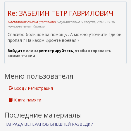
с
я
ы
с
Re: ЗАБЕЛИН ПЕТР ГАВРИЛОВИЧ
л
с
к
ы
Постоянная ссылка (Permalink)
Опубликовано 5 августа, 2012 - 11:10
а
л
пользователем
Vanessa
)
к
Спасибо большое за помощь . А можно уточнить где он
а
пропал ? На каком фронте воевал ?
)
Войдите
или
зарегистрируйтесь
, чтобы отправлять
комментарии
Меню пользователя
Вход / Регистрация
Книга памяти
Последние материалы
НАГРАДА ВЕТЕРАНОВ ВНЕШНЕЙ РАЗВЕДКИ