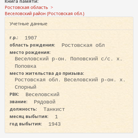
ж
Книга памяти:
и
а
Ростовская область
с
н
Веселовский район (Ростовская обл.)
к
и
Учетные данные
ю
а
г.р.:
1907
область рождения:
Ростовская обл
место рождения:
Веселовский р-он. Поповский с/с. х.
Поповка
место жительства до призыва:
Ростовская обл. Веселовский р-он. х.
Спорный
РВК:
Веселовский
звание:
Рядовой
должность:
Танкист
месяц выбытия:
1
год выбытия:
1943