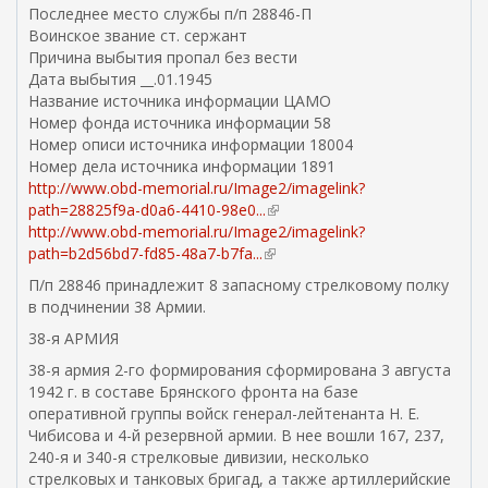
Последнее место службы п/п 28846-П
Воинское звание ст. сержант
Причина выбытия пропал без вести
Дата выбытия __.01.1945
Название источника информации ЦАМО
Номер фонда источника информации 58
Номер описи источника информации 18004
Номер дела источника информации 1891
http://www.obd-memorial.ru/Image2/imagelink?
path=28825f9a-d0a6-4410-98e0...
(
http://www.obd-memorial.ru/Image2/imagelink?
в
path=b2d56bd7-fd85-48a7-b7fa...
(
н
в
е
П/п 28846 принадлежит 8 запасному стрелковому полку
н
ш
в подчинении 38 Армии.
е
н
38-я АРМИЯ
ш
я
н
я
38-я армия 2-го формирования сфор­мирована 3 августа
я
с
1942 г. в составе Брянского фронта на базе
я
с
оперативной груп­пы войск генерал-лейтенанта Н. Е.
с
ы
Чибисова и 4-й резервной армии. В нее вош­ли 167, 237,
с
л
240-я и 340-я стрелковые дивизии, несколько
ы
к
стрелковых и тан­ковых бригад, а также артиллерийские