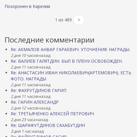
Похоронен в Карелии
1 из 489
>
Последние комментарии
Re: АКМАЛОВ АНВАР ГАРАЕВИЧ. УТОЧНЕНИЯ. НАГРАДЫ.
2 дня 10 часов
назад
Re: ВАЛИЕВ ГАЛЯТДИН. БЫЛ В ПЛЕНУ.ОСВОБОЖДЕН.
2 дня 11 часов
назад
Re: АНАСТАСИН ИВАН НИКОЛАЕВИЧ(АРТЕМОВИЧ). ЕСТЬ
ФОТО. НАГРАДЫ
2 дня 11 часов
назад
Re: ФАХРУТДИНОВ ГАРИП
2 дня 11 часов
назад
Re: ГАРИН АЛЕКСАНДР
2 дня 12 часов
назад
Re: ТРЕТЬЯЧЕНКО АЛЕКСЕЙ ПЕТРОВИЧ
2 дня 23 часа
назад
Re: ШАРАФУТДИНОВ САХАБУТДИН
3 дня 1 час
назад
Re: ФАЙЗУТДИНОВ САГИР