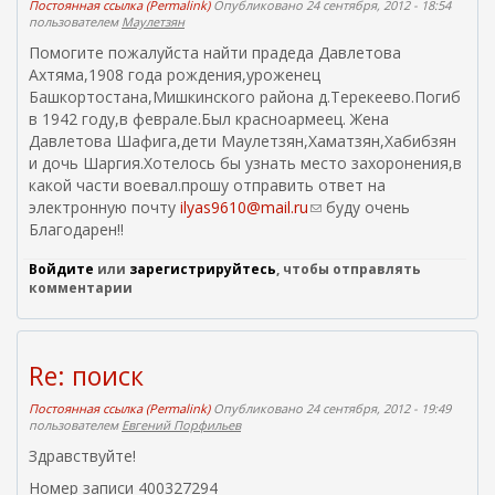
Постоянная ссылка (Permalink)
Опубликовано 24 сентября, 2012 - 18:54
пользователем
Маулетзян
Помогите пожалуйста найти прадеда Давлетова
Ахтяма,1908 года рождения,уроженец
Башкортостана,Мишкинского района д.Терекеево.Погиб
в 1942 году,в феврале.Был красноармеец. Жена
Давлетова Шафига,дети Маулетзян,Хаматзян,Хабибзян
и дочь Шаргия.Хотелось бы узнать место захоронения,в
какой части воевал.прошу отправить ответ на
электронную почту
ilyas9610@mail.ru
(
буду очень
Благодарен!!
с
с
Войдите
или
зарегистрируйтесь
, чтобы отправлять
ы
комментарии
л
к
а
д
Re: поиск
л
я
Постоянная ссылка (Permalink)
Опубликовано 24 сентября, 2012 - 19:49
пользователем
Евгений Порфильев
о
т
Здравствуйте!
п
Номер записи 400327294
р