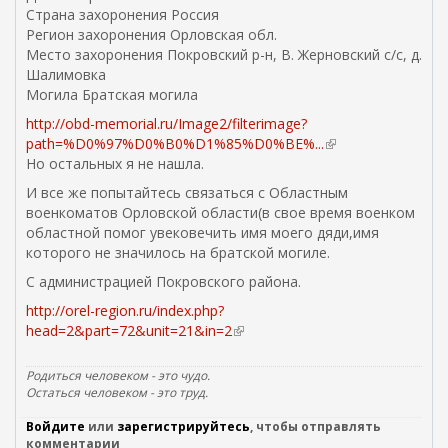
Страна захоронения Россия
Регион захоронения Орловская обл.
Место захоронения Покровский р-н, В. Жерновский с/с, д.
Шалимовка
Могила Братская могила
http://obd-memorial.ru/Image2/filterimage?
path=%D0%97%D0%B0%D1%85%D0%BE%...
(
Но остальных я не нашла.
в
н
И все же попытайтесь связаться с Областным
е
военкоматов Орловской области(в свое время военком
ш
областной помог увековечить имя моего дяди,имя
н
которого не значилось на братской могиле.
я
С администрацией Покровского района.
я
с
http://orel-region.ru/index.php?
с
head=2&part=72&unit=21&in=2
(
ы
в
л
н
Родиться человеком - это чудо.
к
е
Остаться человеком - это труд.
а
ш
)
Войдите
или
зарегистрируйтесь
, чтобы отправлять
н
комментарии