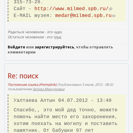
315-73-28.
Сайт -
http://www.milmed.spb.ru/
(
E-MAIL музея:
medar@milmed.spb.ru
в
(
н
с
е
с
Родиться человеком - это чудо.
ш
ы
Остаться человеком - это труд.
н
л
Войдите
или
зарегистрируйтесь
, чтобы отправлять
я
к
комментарии
я
а
с
д
с
л
Re: поиск
ы
я
л
о
Постоянная ссылка (Permalink)
Опубликовано 5 июля, 2012 - 08:32
пользователем
Хатира Мансуровна
к
т
а
п
Уалтаева Алтын 04.07.2012 - 13:48
)
р
Спасибо,, это мой дед точно, можете
а
помочь найти место его захоронения,
в
хотим поехать на могилу и поставить
к
памятник. От бабушки 97 лет
и