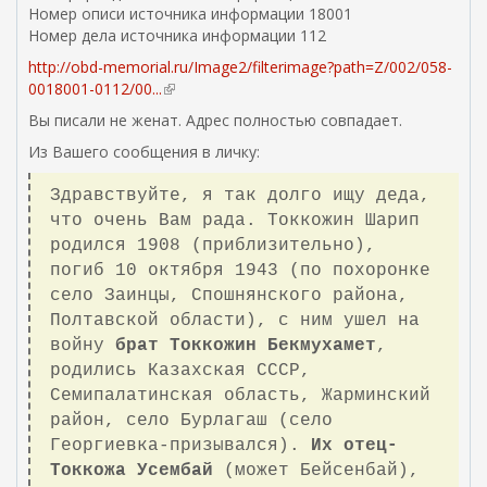
Номер описи источника информации 18001
Номер дела источника информации 112
http://obd-memorial.ru/Image2/filterimage?path=Z/002/058-
0018001-0112/00...
(
в
Вы писали не женат. Адрес полностью совпадает.
н
Из Вашего сообщения в личку:
е
ш
Здравствуйте, я так долго ищу деда,
н
я
что очень Вам рада. Токкожин Шарип
я
родился 1908 (приблизительно),
с
погиб 10 октября 1943 (по похоронке
с
село Заинцы, Спошнянского района,
ы
Полтавской области), с ним ушел на
л
войну
брат Токкожин Бекмухамет
,
к
родились Казахская СССР,
а
)
Семипалатинская область, Жарминский
район, село Бурлагаш (село
Георгиевка-призывался).
Их отец-
Токкожа Усембай
(может Бейсенбай),