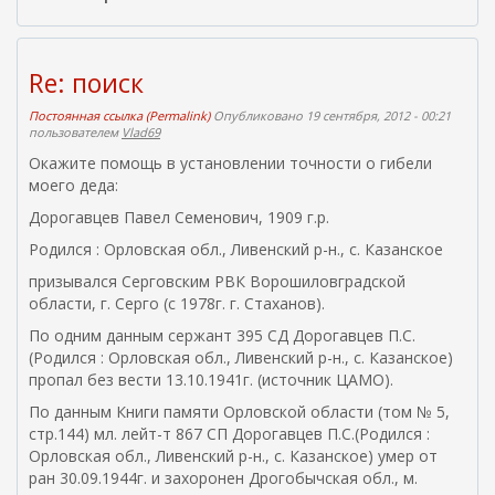
я
я
с
с
Re: поиск
ы
л
Постоянная ссылка (Permalink)
Опубликовано 19 сентября, 2012 - 00:21
пользователем
Vlad69
к
а
Окажите помощь в установлении точности о гибели
)
моего деда:
Дорогавцев Павел Семенович, 1909 г.р.
Родился : Орловская обл., Ливенский р-н., с. Казанское
призывался Серговским РВК Ворошиловградской
области, г. Серго (с 1978г. г. Стаханов).
По одним данным сержант 395 СД Дорогавцев П.С.
(Родился : Орловская обл., Ливенский р-н., с. Казанское)
пропал без вести 13.10.1941г. (источник ЦАМО).
По данным Книги памяти Орловской области (том № 5,
стр.144) мл. лейт-т 867 СП Дорогавцев П.С.(Родился :
Орловская обл., Ливенский р-н., с. Казанское) умер от
ран 30.09.1944г. и захоронен Дрогобычская обл., м.