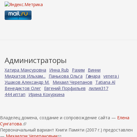
Администраторы
Хатира Мансуровна
Инна Rub
Рахим
Винни
Мидхатов Ильхам...
Панькова Ольга
Гөлнара
venera i
Ушаков Александр М.
Михаил Черепанов
Tatiana Al
Венедиктов Олег
Евгений Порфильев
лилия317
444 иптап
Ирина Кокуркина
Владелец домена, создание и сопровождение сайта —
Елена
Сунгатова.
(
Первоначальный вариант Книги Памяти (2007 г.) предоставлен
в
—
Михаилом Черепановым
н
(
.