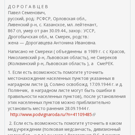
a
a
Д О Р О Г А В Ц Е В
i
i
Павел Семенович,
l
l
русский, род.: РСФСР, Орловская обл.,
)
)
Ливенский р-н, с. Казанское, мл. лейтенант,
867 сп, умер от ран 30.09.44., захор.: УССР,
Дрогобычская обл., м. Смерек, родств.:
жена — Дорогавцева Антонина Ивановна.
Написано не Смереки ( объединены в 1989 г. с с Красов,
Николаевский р-н, Львовская область), не Смереков
(Жолквинский р-н, Львовская область ), а СмеРЕК.
1. Если есть возможность помогите уточнить
местонахождение населенных пунктов указанных в
наградном листе (д. Солино освобожд. 17.09.1944 г. и д.
Полянчик, в наградном листе могут быть ошибки в
правильности населенных пунктов), после установления
этих населенных пунктов можно приблизительно
установить место ранения 28.09.1944 г.
http://www.podvignaroda.ru/?n=41109485
(
в
2. Если есть возможность помогите уточнить в каком
н
мед.учреждении (полковая медсанчасть, дивизионный
е