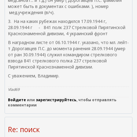
медсанбат... и т.д.) он умер ( Дорогавцев П.С. фамилия
ш
может быть в документах с ошибками. ), номер
н
мед.учреждения (в/ч).
я
3. На на каких рубежах находился 17.09.1944 г,
я
28.09.1944 г - 841 полк 237 Стрелковой Пирятинской
с
Краснознаменной дивизии, 4 украинский фронт
с
ы
В наградном листе от 06.10.1944 г. указано, что мл. лейт-
л
т Дорогавцев П.С. до момента ранения 28.09.1944 (умер
к
от ран 30.09.1944) служил командиром стрелкового
а
взвода 841 стрелкового полка 237 стрелковой
)
Пирятинской Краснознаменной дивизии.
С уважением, Владимир.
Vlad69
Войдите
или
зарегистрируйтесь
, чтобы отправлять
комментарии
Re: поиск