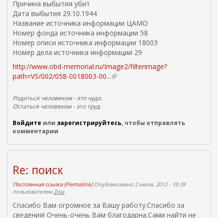
Причина выбытия убит
Дата выбытия 29.10.1944
Название источника информации ЦАМО
Номер фонда источника информации 58
Номер описи источника информации 18003
Номер дела источника информации 29
http://www.obd-memorial.ru/Image2/filterimage?
path=VS/002/058-0018003-00...
(
в
н
Родиться человеком - это чудо.
е
Остаться человеком - это труд.
ш
Войдите
или
зарегистрируйтесь
, чтобы отправлять
н
комментарии
я
я
с
с
Re: поиск
ы
л
Постоянная ссылка (Permalink)
Опубликовано 2 июля, 2012 - 10:39
пользователем
Zoia
к
а
Спасибо Вам огромное за Вашу работу.Спасибо за
)
сведения! Очень-очень Вам благодарна.Сами найти не