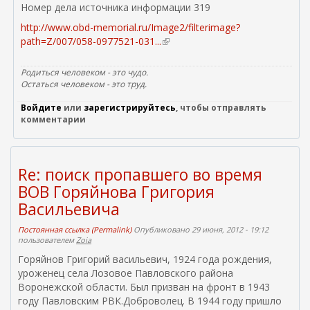
Номер дела источника информации 319
http://www.obd-memorial.ru/Image2/filterimage?
path=Z/007/058-0977521-031...
(
в
н
Родиться человеком - это чудо.
е
Остаться человеком - это труд.
ш
Войдите
или
зарегистрируйтесь
, чтобы отправлять
н
комментарии
я
я
с
с
Re: поиск пропавшего во время
ы
ВОВ Горяйнова Григория
л
Васильевича
к
а
Постоянная ссылка (Permalink)
Опубликовано 29 июня, 2012 - 19:12
)
пользователем
Zoia
Горяйнов Григорий васильевич, 1924 года рождения,
уроженец села Лозовое Павловского района
Воронежской области. Был призван на фронт в 1943
году Павловским РВК.Доброволец. В 1944 году пришло