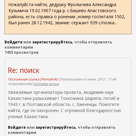
о
ж
пожалуйста найти, дедушку Фролычева Александра
а
и
Кузьмича 19.02.1907 года р. с.Бишево Апастовского
н
с
района, есть справка о ронении ,номер госпиталя 1502,
и
был ранен 28.12.1942, звание: сержант 939 с/полка...
к
ю
а
Войдите
или
зарегистрируйтесь
, чтобы отправлять
комментарии
7455 просмотров
Re: поиск
Постоянная ссылка (Permalink)
Опубликовано 6 июня, 2012 - 17:46
пользователем
Уалтаева Алтын
Уважаемые организаторы проекта, Академия наук
Казахстана разыскивает Токкожина Шарипа, погиб в
1943 г. в Полтавской области, с. Заиченцы. Помогите
найти, где он захоронен. С огромной благодарностью
ученые Казахстана.
Войдите
или
зарегистрируйтесь
, чтобы отправлять
комментарии