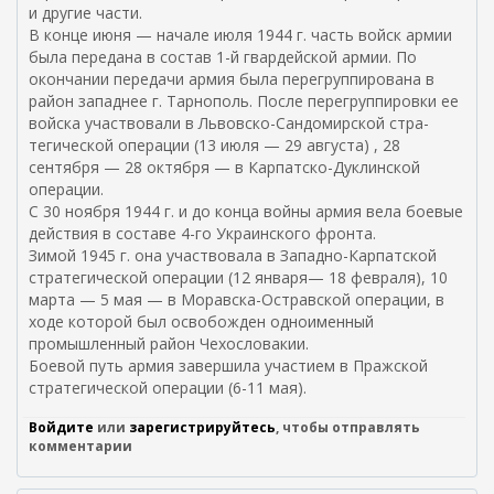
л
а
и другие части.
к
)
В конце июня — начале июля 1944 г. часть войск армии
а
была передана в со­став 1-й гвардейской армии. По
)
оконча­нии передачи армия была перегруппи­рована в
район западнее г. Тарнополь. После перегруппировки ее
войска уча­ствовали в Львовско-Сандомирской стра­
тегической операции (13 июля — 29 ав­густа) , 28
сентября — 28 октября — в Карпатско-Дуклинской
операции.
С 30 ноября 1944 г. и до конца войны армия вела боевые
действия в составе 4-го Украинского фронта.
Зимой 1945 г. она участвовала в Запад­но-Карпатской
стратегической опера­ции (12 января— 18 февраля), 10
мар­та — 5 мая — в Моравска-Остравской опе­рации, в
ходе которой был освобожден одноименный
промышленный район Чехословакии.
Боевой путь армия завершила учас­тием в Пражской
стратегической опе­рации (6-11 мая).
Войдите
или
зарегистрируйтесь
, чтобы отправлять
комментарии