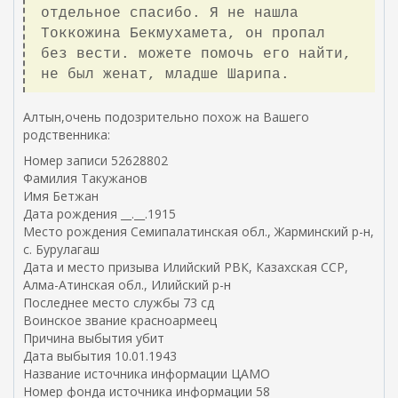
отдельное спасибо. Я не нашла
e
Токкожина Бекмухамета, он пропал
m
без вести. можете помочь его найти,
a
не был женат, младше Шарипа.
i
l
Алтын,очень подозрительно похож на Вашего
)
родственника:
Номер записи 52628802
Фамилия Такужанов
Имя Бетжан
Дата рождения __.__.1915
Место рождения Семипалатинская обл., Жарминский р-н,
с. Бурулагаш
Дата и место призыва Илийский РВК, Казахская ССР,
Алма-Атинская обл., Илийский р-н
Последнее место службы 73 сд
Воинское звание красноармеец
Причина выбытия убит
Дата выбытия 10.01.1943
Название источника информации ЦАМО
Номер фонда источника информации 58