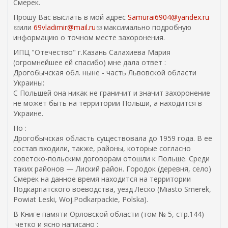
Смерек.
Прошу Вас выслать в мой адрес
Samurai6904@yandex.ru
(
или
69vladimir@mail.ru
(
максимально подробную
с
информацию о точном месте захоронения.
с
с
с
ИПЦ "Отечество" г.Казань Салахиева Мария
ы
ы
(огромнейшее ей спасибо) мне дала ответ :
л
л
Дрогобычская обл. ныне - часть Львовской области
к
к
Украины:
а
а
С Польшей она никак не граничит и значит захоронение
д
д
не может быть на территории Польши, а находится в
л
л
Украине.
я
я
Но :
о
о
Дрогобычская область существовала до 1959 года. В ее
т
т
состав входили, также, районы, которые согласно
п
п
советско-польским договорам отошли к Польше. Среди
р
р
таких районов — Лиский район. Городок (деревня, село)
а
а
Смерек на данное время находится на территории
в
в
Подкарпатского воеводства, уезд Леско (Miasto Smerek,
к
к
Powiat Leski, Woj.Podkarpackie, Polska).
и
и
e
e
В Книге памяти Орловской области (том № 5, стр.144)
m
m
четко и ясно написано :