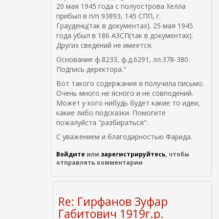
20 мая 1945 года с полуострова Хелла
прибыл в п/п 93893, 145 СПП, г.
Грауденц(так в документах). 25 мая 1945
года убыл в 186 АЗСП(так в документах).
Других сведений не имеется.
Основание ф.8233, ф.д.6291, лл.378-380.
Подпись деректора."
Вот такого содержания я получила письмо.
Очень много не ясного и не совподений.
Может у кого нибудь будет какие то идеи,
какие либо подсказки. Помогите
пожалуйста "разбираться".
С уважением и благодарностью Фарида.
Войдите
или
зарегистрируйтесь
, чтобы
отправлять комментарии
Re: Гирфанов Зуфар
Габитович 1919г.р.