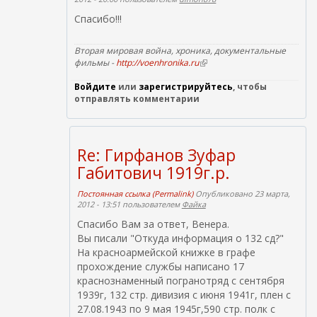
Спасибо!!!
Вторая мировая война, хроника, документальные
фильмы -
http://voenhronika.ru
(
в
Войдите
или
зарегистрируйтесь
н
, чтобы
отправлять комментарии
е
ш
н
я
я
Re: Гирфанов Зуфар
с
Габитович 1919г.р.
с
ы
Постоянная ссылка (Permalink)
Опубликовано 23 марта,
л
2012 - 13:51 пользователем
Файка
к
а
Спасибо Вам за ответ, Венера.
)
Вы писали "Откуда информация о 132 сд?"
На красноармейской книжке в графе
прохождение службы написано 17
краснознаменный погранотряд с сентября
1939г, 132 стр. дивизия с июня 1941г, плен с
27.08.1943 по 9 мая 1945г,590 стр. полк с