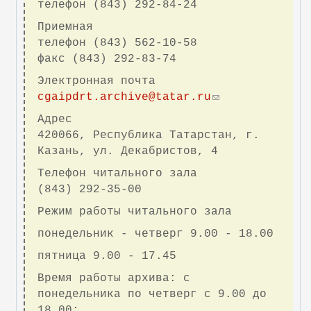
телефон (843) 292-84-24
Приемная
телефон (843) 562-10-58
факс (843) 292-83-74
Электронная почта
cgaipdrt.archive@tatar.ru
(
с
Адрес
с
420066, Республика Татарстан, г.
ы
Казань, ул. Декабристов, 4
л
Телефон читального зала
к
(843) 292-35-00
а
д
Режим работы читального зала
л
понедельник - четверг 9.00 - 18.00
я
пятница 9.00 - 17.45
о
т
Время работы архива: с
п
понедельника по четверг с 9.00 до
р
18.00;