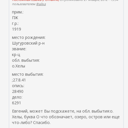
пользователем
Файка
прим.:
ПЖ
г.р.:
1919
место рождения:
Шугуровский р-н
звание:
кр-ц
обл. выбытия:
о.Хелы
место выбытия:
;27.8.41
опись:
28490
дело:
6291
Евгений, может Вы подскажете, на обл. выбытия:о.
Хелы, буква О что обозначает, озеро, остров или еще
что-либо? Спасибо.