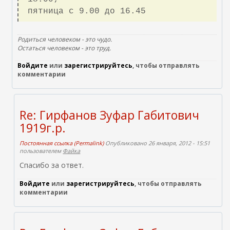
а
пятница с 9.00 до 16.45
в
к
Родиться человеком - это чудо.
и
Остаться человеком - это труд.
e
Войдите
или
зарегистрируйтесь
, чтобы отправлять
m
комментарии
a
i
l
Re: Гирфанов Зуфар Габитович
)
1919г.р.
Постоянная ссылка (Permalink)
Опубликовано 26 января, 2012 - 15:51
пользователем
Файка
Спасибо за ответ.
Войдите
или
зарегистрируйтесь
, чтобы отправлять
комментарии