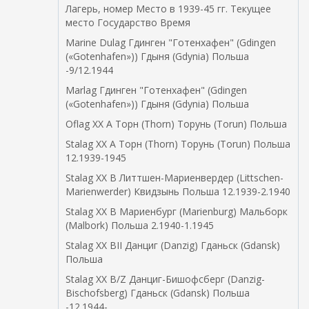
Лагерь, номер Место в 1939-45 гг. Текущее
место Государство Время
Marine Dulag Гдинген "Готенхафен" (Gdingen
(«Gotenhafen»)) Гдыня (Gdynia) Польша
-9/12.1944
Marlag Гдинген "Готенхафен" (Gdingen
(«Gotenhafen»)) Гдыня (Gdynia) Польша
Oflag XX A Торн (Thorn) Торунь (Torun) Польша
Stalag XX A Торн (Thorn) Торунь (Torun) Польша
12.1939-1945
Stalag XX B Литтшен-Мариенвердер (Littschen-
Marienwerder) Квидзынь Польша 12.1939-2.1940
Stalag XX B Мариенбург (Marienburg) Мальборк
(Malbork) Польша 2.1940-1.1945
Stalag XX BII Данциг (Danzig) Гданьск (Gdansk)
Польша
Stalag XX B/Z Данциг-Бишофсберг (Danzig-
Bischofsberg) Гданьск (Gdansk) Польша
-12.1944-