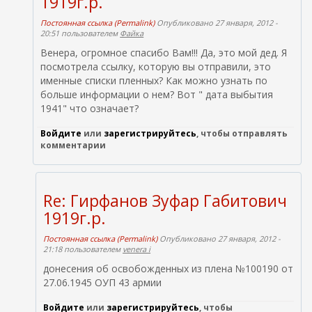
1919г.р.
ы
Постоянная ссылка (Permalink)
Опубликовано 27 января, 2012 -
л
20:51 пользователем
Файка
к
Венера, огромное спасибо Вам!!! Да, это мой дед. Я
а
посмотрела ссылку, которую вы отправили, это
)
именные списки пленных? Как можно узнать по
больше информации о нем? Вот " дата выбытия
1941" что означает?
Войдите
или
зарегистрируйтесь
, чтобы отправлять
комментарии
Re: Гирфанов Зуфар Габитович
1919г.р.
Постоянная ссылка (Permalink)
Опубликовано 27 января, 2012 -
21:18 пользователем
venera i
донесения об освобожденных из плена №100190 от
27.06.1945 ОУП 43 армии
Войдите
или
зарегистрируйтесь
, чтобы