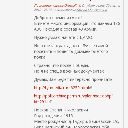
Постоянная ссылка (Permalink)
Опубликовано 20 марта,
2012 - 23:14 пользователем
Хатира Мансуровна
Доброго времени суток!
В инете много информации что данный 186
АЗСП входил в состав 43 Армии.
Нужно думаю начать с ЦАМО.
Но ответа ждать долго. Лучше самой
посетить и поднять документы этого
полка.
Странно,что после Победы.
Но я не спец в военных документах.
Думаю,Вам будет интересно прочитать.
http://tyumedia.ru/46259.html
(
в
http://politarchive.perm.ru/vplen/index.php?
н
id=2914
(
е
в
Носков Степан Николаевич
ш
н
Год рождения: 1915
н
е
Место рождения д. Гудыри, Зайцевский с/с,
я
ш
Верещагинский р-н, Молотовская обл.
я