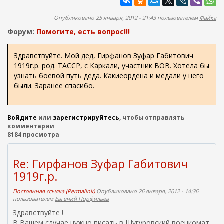
ж
а
а
п
Опубликовано 25 января, 2012 - 21:43 пользователем
Файка
н
о
и
Форум:
Помогите, есть вопрос!!!
и
ю
с
Здравствуйте. Мой дед, Гирфанов Зуфар Габитович
1919г.р. род. ТАССР, с Каркали, участник ВОВ. Хотела бы
к
узнать боевой путь деда. Какиеордена и медали у него
а
были. Заранее спасибо.
Войдите
или
зарегистрируйтесь
, чтобы отправлять
комментарии
8184 просмотра
Re: Гирфанов Зуфар Габитович
1919г.р.
Постоянная ссылка (Permalink)
Опубликовано 26 января, 2012 - 14:36
пользователем
Евгений Порфильев
Здравствуйте !
В Вашем случае нужно писать в Шугуровский военкомат.