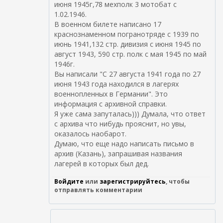
июня 1945г,78 мехполк 3 мотобат с
1.02.1946.
В военном билете написано 17
краснознаменном погранотряде с 1939 по
июнь 1941,132 стр. дивизия с июня 1945 по
август 1943, 590 стр. полк с мая 1945 по май
1946г.
Вы написали "С 27 августа 1941 года по 27
июня 1943 года находился в лагерях
военнопленных в Германии". Это
информация с архивной справки.
Я уже сама запуталась))) Думала, что ответ
с архива что нибудь прояснит, но увы,
оказалось наобарот.
Думаю, что еще надо написать письмо в
архив (Казань), запрашивая названия
лагерей в которых был дед.
Войдите
или
зарегистрируйтесь
, чтобы
отправлять комментарии