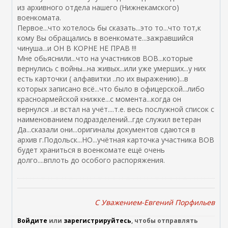
из архивного отдела нашего (Нижнекамского)
военкомата.
Первое...что хотелось бы сказать...это то...что тот,к
кому Вы обращались в военкомате...зажравшийся
чинуша...и ОН В КОРНЕ НЕ ПРАВ !!!
Мне обьяснили...что на участников ВОВ...которые
вернулись с войны...на живых...или уже умерших...у них
есть карточки ( алфавитки ..по их выражению)...в
которых записано всё...что было в офицерской...либо
красноармейской книжке...с момента...когда он
вернулся ..и встал на учёт....т.е. весь послужной список с
наименованием подразделений...где служил ветеран
Да...сказали они...оригиналы документов сдаются в
архив г.Подольск...НО...учётная карточка участника ВОВ
будет храниться в военкомате ещё очень
долго....вплоть до особого распоряжения.
C Уважением-Евгений Порфильев
Войдите
или
зарегистрируйтесь
, чтобы отправлять