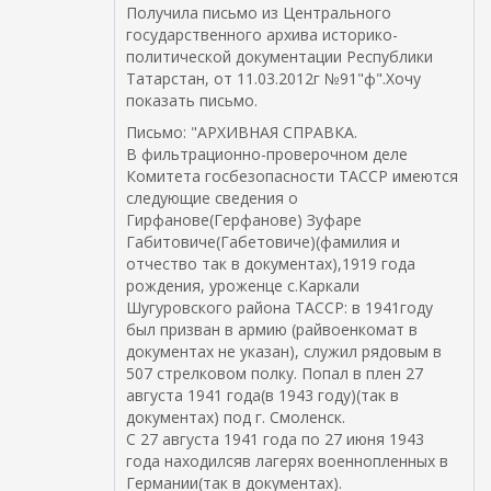
Получила письмо из Центрального
государственного архива историко-
политической документации Республики
Татарстан, от 11.03.2012г №91"ф".Хочу
показать письмо.
Письмо: "АРХИВНАЯ СПРАВКА.
В фильтрационно-проверочном деле
Комитета госбезопасности ТАССР имеются
следующие сведения о
Гирфанове(Герфанове) Зуфаре
Габитовиче(Габетовиче)(фамилия и
отчество так в документах),1919 года
рождения, уроженце с.Каркали
Шугуровского района ТАССР: в 1941году
был призван в армию (райвоенкомат в
документах не указан), служил рядовым в
507 стрелковом полку. Попал в плен 27
августа 1941 года(в 1943 году)(так в
документах) под г. Смоленск.
С 27 августа 1941 года по 27 июня 1943
года находилсяв лагерях военнопленных в
Германии(так в документах).