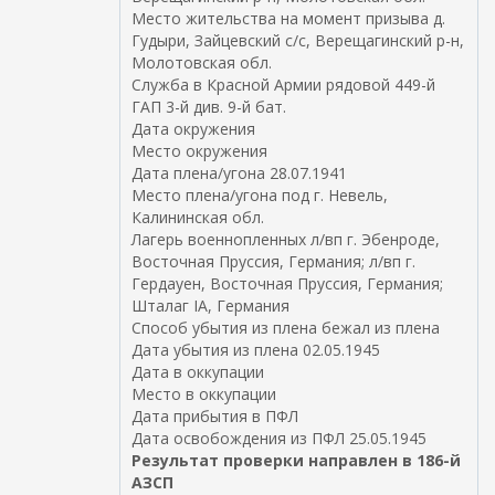
н
Место жительства на момент призыва д.
с
я
Гудыри, Зайцевский с/с, Верещагинский р-н,
с
я
Молотовская обл.
ы
с
Служба в Красной Армии рядовой 449-й
л
с
ГАП 3-й див. 9-й бат.
к
ы
Дата окружения
а
л
Место окружения
)
к
Дата плена/угона 28.07.1941
а
Место плена/угона под г. Невель,
)
Калининская обл.
Лагерь военнопленных л/вп г. Эбенроде,
Восточная Пруссия, Германия; л/вп г.
Гердауен, Восточная Пруссия, Германия;
Шталаг IA, Германия
Способ убытия из плена бежал из плена
Дата убытия из плена 02.05.1945
Дата в оккупации
Место в оккупации
Дата прибытия в ПФЛ
Дата освобождения из ПФЛ 25.05.1945
Результат проверки направлен в 186-й
АЗСП