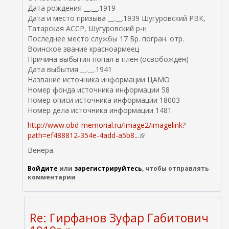
Дата рождения __.__.1919
Дата и место призыва __.__.1939 Шугуровский РВК,
Татарская АССР, Шугуровский р-н
Последнее место службы 17 Бр. погран. отр.
Воинское звание красноармеец
Причина выбытия попал в плен (освобожден)
Дата выбытия __.__.1941
Название источника информации ЦАМО
Номер фонда источника информации 58
Номер описи источника информации 18003
Номер дела источника информации 1481
http://www.obd-memorial.ru/Image2/imagelink?
path=ef488812-354e-4add-a5b8...
(
в
Венера.
н
е
Войдите
или
зарегистрируйтесь
, чтобы отправлять
ш
комментарии
н
я
я
Re: Гирфанов Зуфар Габитович
с
с