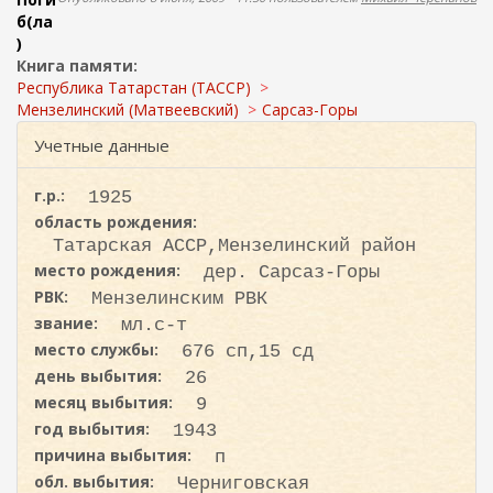
ж
о
б(ла
а
)
н
и
Книга памяти:
и
с
Республика Татарстан (ТАССР)
ю
к
Мензелинский (Матвеевский)
Сарсаз-Горы
а
Учетные данные
г.р.:
1925
область рождения:
Татарская АССР,Мензелинский район
место рождения:
дер. Сарсаз-Горы
РВК:
Мензелинским РВК
звание:
мл.с-т
место службы:
676 сп,15 сд
день выбытия:
26
месяц выбытия:
9
год выбытия:
1943
причина выбытия:
п
обл. выбытия:
Черниговская