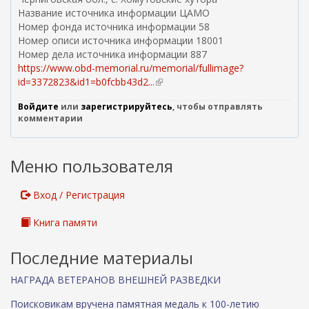
Название источника информации ЦАМО
Номер фонда источника информации 58
Номер описи источника информации 18001
Номер дела источника информации 887
https://www.obd-memorial.ru/memorial/fullimage?
id=3372823&id1=b0fcbb43d2...
(
в
Войдите
или
зарегистрируйтесь
, чтобы отправлять
н
комментарии
е
ш
н
Меню пользователя
я
я
с
Вход / Регистрация
с
ы
Книга памяти
л
к
Последние материалы
а
)
НАГРАДА ВЕТЕРАНОВ ВНЕШНЕЙ РАЗВЕДКИ
Поисковикам вручена памятная медаль к 100-летию