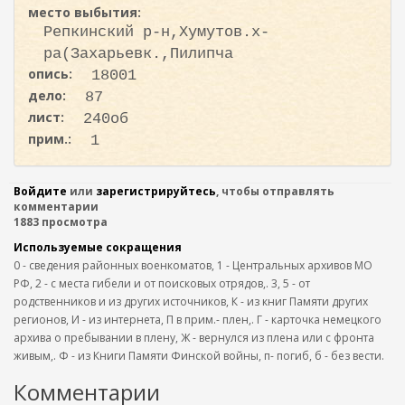
место выбытия:
Репкинский р-н,Хумутов.х-
ра(Захарьевк.,Пилипча
опись:
18001
дело:
87
лист:
240об
прим.:
1
Войдите
или
зарегистрируйтесь
, чтобы отправлять
комментарии
1883 просмотра
Используемые сокращения
0 - сведения районных военкоматов, 1 - Центральных архивов МО
РФ, 2 - с места гибели и от поисковых отрядов,. 3, 5 - от
родственников и из других источников, К - из книг Памяти других
регионов, И - из интернета, П в прим.- плен,. Г - карточка немецкого
архива о пребывании в плену, Ж - вернулся из плена или с фронта
живым,. Ф - из Книги Памяти Финской войны, п- погиб, б - без вести.
Комментарии