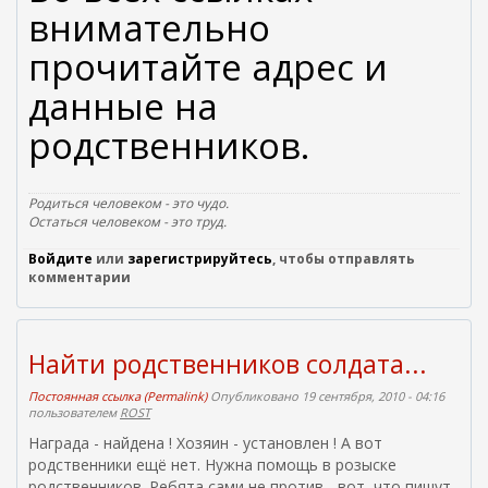
е
внимательно
ш
н
прочитайте адрес и
я
я
данные на
с
родственников.
с
ы
л
к
Родиться человеком - это чудо.
а
Остаться человеком - это труд.
)
Войдите
или
зарегистрируйтесь
, чтобы отправлять
комментарии
Найти родственников солдата...
Постоянная ссылка (Permalink)
Опубликовано 19 сентября, 2010 - 04:16
пользователем
ROST
Награда - найдена ! Хозяин - установлен ! А вот
родственники ещё нет. Нужна помощь в розыске
родственников. Ребята сами не против... вот, что пишут.