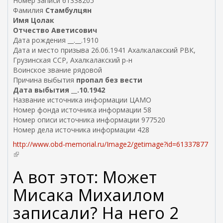
Номер записи 61338205
Фамилия
Стамбулцян
Имя Цолак
Отчество Аветисович
Дата рождения __.__.1910
Дата и место призыва 26.06.1941 Ахалкалакский РВК,
Грузинская ССР, Ахалкалакский р-н
Воинское звание рядовой
Причина выбытия
пропал без вести
Дата выбытия __.10.1942
Название источника информации ЦАМО
Номер фонда источника информации 58
Номер описи источника информации 977520
Номер дела источника информации 428
http://www.obd-memorial.ru/Image2/getimage?id=61337877
(
в
А вот этот: Может
н
е
Мисака Михаилом
ш
н
записали? На него 2
я