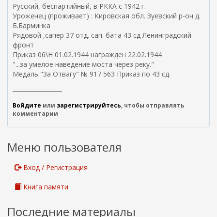
я
Русский, беспартийный, в РККА с 1942 г.
я
Уроженец (проживает) : Кировская обл. Зуевский р-он д.
с
Б.Барминка
с
Рядовой ,сапер 37 отд. сап. бата 43 сд Ленинградский
ы
фронт
л
Приказ 06\Н 01.02.1944 награжден 22.02.1944
к
"...за умелое наведение моста через реку."
а
Медаль "За Отвагу" № 917 563 Приказ по 43 сд.
)
_________________
Войдите
или
зарегистрируйтесь
, чтобы отправлять
комментарии
Меню пользователя
Вход / Регистрация
Книга памяти
Последние материалы