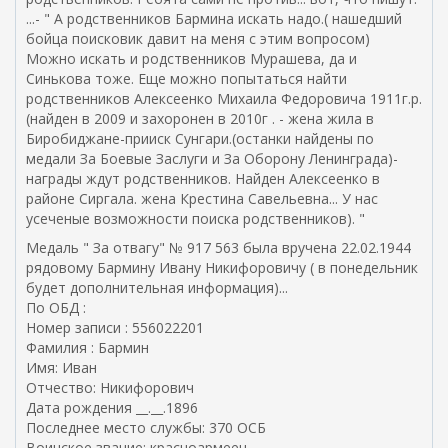
...- " А родственников Бармина искать надо.( нашедший
бойца поисковик давит на меня с этим вопросом)
Можно искать и родственников Мурашева, да и
Синькова тоже. Еще можно попытаться найти
родственников Алексеенко Михаила Федоровича 1911г.р.
(найден в 2009 и захоронен в 2010г . - жена жила в
Биробиджане-прииск Сунгари.(останки найдены по
медали За Боевые Заслуги и За Оборону Ленинграда)-
награды ждут родственников. Найден Алексеенко в
районе Сиргала. жена Крестина Савельевна... У нас
усеченые возможности поиска родственников). "
Медаль " За отвагу" № 917 563 была вручена 22.02.1944
рядовому Бармину Ивану Никифоровичу ( в понедельник
будет дополнительная информация)...
По ОБД :
Номер записи : 556022201
Фамилия : Бармин
Имя: Иван
Отчество: Никифорович
Дата рождения __.__.1896
Последнее место службы: 370 ОСБ
Воинское звание: красноармеец