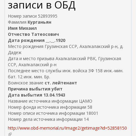
я
записи в ОБД
с
с
Номер записи 52893995
ы
Фамилия
Курганьян
л
Имя Михаил
к
Отчество Татеосович
а
Дата рождения __.__.1920
)
Место рождения Грузинская ССР, Ахалкалакский р-н, д.
Дадеж
Дата и место призыва Ахалкалакский РВК, Грузинская
ССР, Ахалкалакский р-н
Последнее место службы инж. войска ЗФ 158 инж.-мин.
бат. 12 инж. мин. Бр.
Воинское звание
ст. лейтенант
Причина выбытия убит
Дата выбытия 13.04.1943
Название источника информации ЦАМО
Номер фонда источника информации 58
Номер описи источника информации 18001
Номер дела источника информации 14
http://www.obd-memorial.ru/Image2/getimage?id=52858150
(