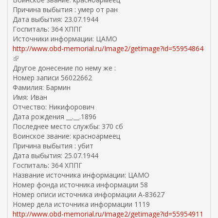
Причина выбытия : умер от ран
Дата выбытия: 23.07.1944
Госпиталь: 364 ХППГ
Источники информации: ЦАМО
http://www.obd-memorial.ru/Image2/getimage?id=55954864
(
в
Другое донесение по нему же :
н
Номер записи 56022662
е
Фамилия: Бармин
ш
Имя: Иван
н
Отчество: Никифорович
я
Дата рождения __.__.1896
я
Последнее место службы: 370 сб
с
Воинское звание: красноармеец
с
Причина выбытия : убит
ы
Дата выбытия: 25.07.1944
л
Госпиталь: 364 ХППГ
к
Название источника информации: ЦАМО
а
Номер фонда источника информации 58
)
Номер описи источника информации А-83627
Номер дела источника информации 1119
http://www.obd-memorial.ru/Image2/getimage?id=55954911