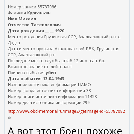
в
Номер записи 55787086
н
Фамилия
Курганьян
е
Имя Михаил
ш
Отчество Татевосович
н
Дата рождения __.__.1920
я
Место рождения Грузинская ССР, Ахалкалакский р-н, с.
я
Дадса
с
Дата и место призыва Ахалкалакский РВК, Грузинская
с
ССР, Ахалкалакский р-н
ы
Последнее место службы штаб 12 инж.-сап. бр.
л
Воинское звание ст. лейтенант
к
Причина выбытия
убит
а
Дата выбытия 13.04.1943
)
Название источника информации ЦАМО
Номер фонда источника информации 33
Номер описи источника информации 11458
Номер дела источника информации 299
http://www.obd-memorial.ru/Image2/getimage?id=55787082
(
в
А вот этот боец похоже
н