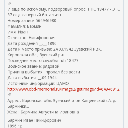
(
в
И еще по искомому, подворовый опрос, ППС 18477 - ЭТО
н
37 отд. саперный батальон...
е
Номер записи 564946980
ш
Фамилия: Бармин
н
Имя: Иван
я
Отчество: Никифорович
я
Дата рождения __.__.1896
с
Дата и место призыва: 24.03.1942 Зуевский РВК,
с
Кировская обл., Зуевский р-н
ы
Последнее место службы: п/п 18477
л
Воинское звание: рядовой
к
Причина выбытия : пропал без вести
а
Дата выбытия: __.09.1944
)
Источники информации: ЦАМО
http://www.obd-memorial.ru/Image2/getimage?id=64946912
(
в
Адрес : Кировская обл. Зуевский р-он Кащеевский с/с д.
н
Барминки...
е
Жена : Бармина Августина Ивановна
ш
Бармин Иван Никифорович
н
1896 г.р.