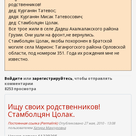
о
ж
родственников!
а
и
дед: Курганян Татевос;
н
с
дядя: Курганян Мисак Татевосович;
и
дед: Стамболцян Цолак.
к
ю
Все трое жили в селе Дадеш Ахалкалакского района
а
Грузии. Они ушли на фронт,не вернулись.
Стамболцян Цолак, якобы похоронен в Братской
могиле села Марионс Таганрогского района Орловской
области, под номером 351. Года их рождения мне не
известно.
Войдите
или
зарегистрируйтесь
, чтобы отправлять
комментарии
8253 просмотра
Ищу своих родственников!
Стамболцян Цолак.
Постоянная ссылка (Permalink)
Опубликовано 27 мая, 2010 - 13:08
пользователем
Хатира Мансуровна