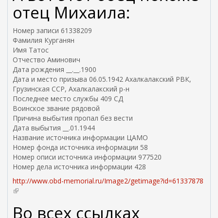
е
отец Михаила:
ш
н
Номер записи 61338209
я
Фамилия Курганян
я
Имя Татос
с
Отчество Аминович
с
Дата рождения __.__.1900
ы
Дата и место призыва 06.05.1942 Ахалкалакский РВК,
л
Грузинская ССР, Ахалкалакский р-н
к
Последнее место службы 409 СД
а
Воинское звание рядовой
)
Причина выбытия пропал без вести
Дата выбытия __.01.1944
Название источника информации ЦАМО
Номер фонда источника информации 58
Номер описи источника информации 977520
Номер дела источника информации 428
http://www.obd-memorial.ru/Image2/getimage?id=61337878
(
в
Во всех ссылках
н