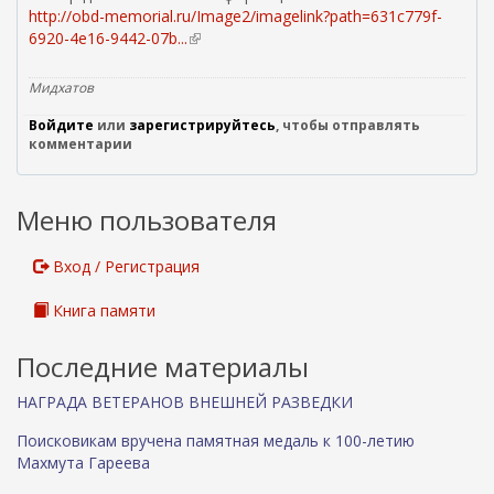
http://obd-memorial.ru/Image2/imagelink?path=631c779f-
6920-4e16-9442-07b...
(
в
н
Мидхатов
е
Войдите
или
зарегистрируйтесь
ш
, чтобы отправлять
комментарии
н
я
я
Меню пользователя
с
с
ы
Вход / Регистрация
л
к
Книга памяти
а
)
Последние материалы
НАГРАДА ВЕТЕРАНОВ ВНЕШНЕЙ РАЗВЕДКИ
Поисковикам вручена памятная медаль к 100-летию
Махмута Гареева