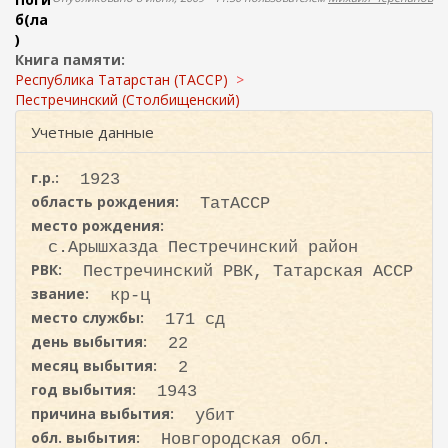
ж
о
б(ла
а
)
н
и
Книга памяти:
и
с
Республика Татарстан (ТАССР)
ю
к
Пестречинский (Столбищенский)
а
Учетные данные
г.р.:
1923
область рождения:
ТатАССР
место рождения:
с.Арышхазда Пестречинский район
РВК:
Пестречинский РВК, Татарская АССР
звание:
кр-ц
место службы:
171 сд
день выбытия:
22
месяц выбытия:
2
год выбытия:
1943
причина выбытия:
убит
обл. выбытия:
Новгородская обл.