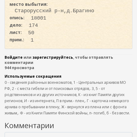
место выбытия:
Старорусский р-н,д.Брагино
опись:
18001
дело:
174
лист:
50
прим.:
1
Войдите
или
зарегистрируйтесь
, чтобы отправлять
комментарии
944 просмотра
Используемые сокращения
0 - сведения районных военкоматов, 1 - Центральных архивов МО
РФ, 2 - с места гибели и от поисковых отрядов,. 3, 5 - от
родственников и из других источников, К - из книг Памяти других
регионов, И - из интернета, П в прим.- плен,. Г - карточка немецкого
архива о пребывании в плену, Ж - вернулся из плена или с фронта
живым,. Ф - из Книги Памяти Финской войны, п- погиб, б - без вести.
Комментарии