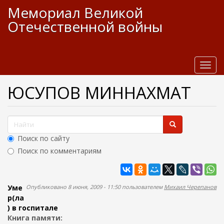
П
Мемориал Великой
е
Отечественной войны
р
е
й
т
и
T
к
o
о
g
ЮСУПОВ МИННАХМАТ
с
g
н
l
о
e
Ф
в
n
о
н
a
Поиск по сайту
р
о
v
Поиск по комментариям
м
i
м
у
g
Найти
а
с
a
п
о
t
Уме
Опубликовано 8 июня, 2009 - 11:50 пользователем
Михаил Черепанов
д
i
о
р(ла
е
o
) в госпитале
и
р
n
Книга памяти: