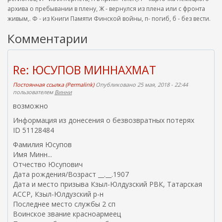
архива о пребывании в плену, Ж - вернулся из плена или с фронта
живым,. Ф - из Книги Памяти Финской войны, п- погиб, б - без вести.
Комментарии
Re: ЮСУПОВ МИННАХМАТ
Постоянная ссылка (Permalink)
Опубликовано 25 мая, 2018 - 22:44
пользователем
Винни
возможно
Информация из донесения о безвозвратных потерях
ID 51128484
Фамилия Юсупов
Имя Минн...
Отчество Юсупович
Дата рождения/Возраст __.__.1907
Дата и место призыва Кзыл-Юлдузский РВК, Татарская
АССР, Кзыл-Юлдузский р-н
Последнее место службы 2 сп
Воинское звание красноармеец