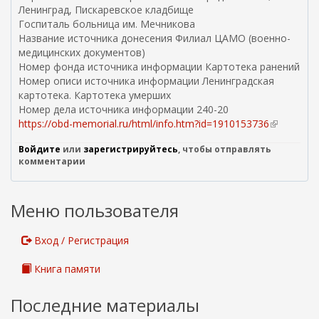
Ленинград, Пискаревское кладбище
Госпиталь больница им. Мечникова
Название источника донесения Филиал ЦАМО (военно-
медицинских документов)
Номер фонда источника информации Картотека ранений
Номер описи источника информации Ленинградская
картотека. Картотека умерших
Номер дела источника информации 240-20
https://obd-memorial.ru/html/info.htm?id=1910153736
(
в
Войдите
или
зарегистрируйтесь
, чтобы отправлять
н
комментарии
е
ш
н
Меню пользователя
я
я
с
Вход / Регистрация
с
ы
Книга памяти
л
к
Последние материалы
а