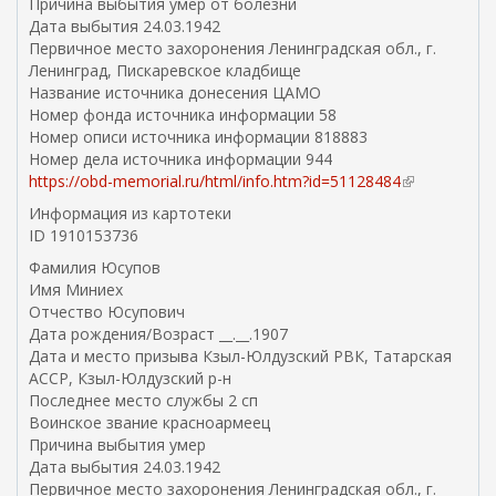
Причина выбытия умер от болезни
Дата выбытия 24.03.1942
Первичное место захоронения Ленинградская обл., г.
Ленинград, Пискаревское кладбище
Название источника донесения ЦАМО
Номер фонда источника информации 58
Номер описи источника информации 818883
Номер дела источника информации 944
https://obd-memorial.ru/html/info.htm?id=51128484
(
в
Информация из картотеки
н
ID 1910153736
е
Фамилия Юсупов
ш
Имя Миниех
н
Отчество Юсупович
я
Дата рождения/Возраст __.__.1907
я
Дата и место призыва Кзыл-Юлдузский РВК, Татарская
с
АССР, Кзыл-Юлдузский р-н
с
Последнее место службы 2 сп
ы
Воинское звание красноармеец
л
Причина выбытия умер
к
Дата выбытия 24.03.1942
а
Первичное место захоронения Ленинградская обл., г.
)