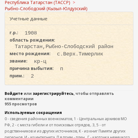
с
ж
Республика Татарстан (ТАССР)
а
к
Рыбно-Слободский (Кызыл-Юлдузский)
н
а
Учетные данные
и
ю
г.р.:
1908
область рождения:
Татарстан,Рыбно-Слободский район
место рождения:
с.Верх.Тимерлик
звание:
кр-ц
причина выбытия:
п
прим.:
2
Войдите
или
зарегистрируйтесь
, чтобы отправлять
комментарии
955 просмотров
Используемые сокращения
0 - сведения районных военкоматов, 1 - Центральных архивов МО
РФ, 2 - с места гибели и от поисковых отрядов,. 3, 5 - от
родственников и из других источников, К - из книг Памяти других
регионов, И - из интернета, П в прим.- плен,. Г - карточка немецкого