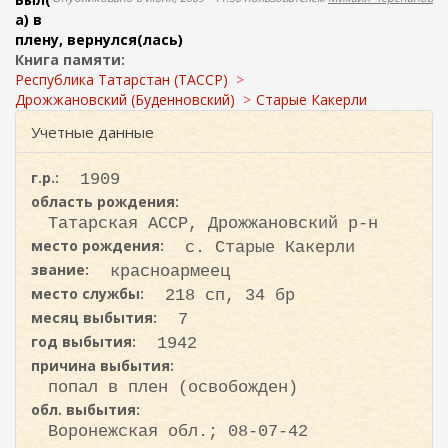
ж
о
а) в
а
плену, вернулся(лась)
н
и
Книга памяти:
и
с
Республика Татарстан (ТАССР)
ю
к
Дрожжановский (Буденновский)
Старые Какерли
а
Учетные данные
г.р.:
1909
область рождения:
Татарская АССР, Дрожжановский р-н
место рождения:
с. Старые Какерли
звание:
красноармеец
место службы:
218 сп, 34 бр
месяц выбытия:
7
год выбытия:
1942
причина выбытия:
попал в плен (освобожден)
обл. выбытия:
Воронежская обл.; 08-07-42