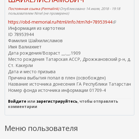
Постоянная ссылка (Permalink)
Опубликовано 14 июля, 2018 - 19:18
пользователем
Ninel (не проверено)
https://obd-memorial.ru/html/info.htm?id=78953944
(
Информация из картотеки
в
ID 78953944
н
Фамилия Шайхилисламов
е
Имя Валиахмет
ш
Дата рождения/Возраст __.__.1909
н
Место рождения Татарская АССР, Дрожжановский р-н, д.
я
Ст. Какерли
я
Дата и место призыва
с
Причина выбытия попал в плен (освобожден)
с
Название источника донесения ГА Республики Татарстан
ы
Номер фонда источника информации 01709-4
л
к
Войдите
или
зарегистрируйтесь
, чтобы отправлять
а
комментарии
)
Меню пользователя