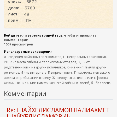
опись:
5572
дело:
5769
лист:
48
прим.:
ПЖ
Войдите
или
зарегистрируйтесь
, чтобы отправлять
комментарии
1507 просмотров
Используемые сокращения
0 - сведения районных военкоматов, 1 - Центральных архивов МО
РФ, 2 - с места гибели и от поисковых отрядов,. 3, 5 - от
родственников и из других источников, К - из книг Памяти других
регионов, И - из интернета, П в прим.- плен,. Г - карточка немецкого
архива о пребывании в плену, Ж - вернулся из плена или с фронта
живым,. Ф - из Книги Памяти Финской войны, п- погиб, б - без вести.
Комментарии
Re: ШАЙХЕЛИСЛАМОВ ВАЛИАХМЕТ
ШАЙХЕЛИСЛАМОВИЧ