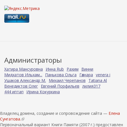
Администраторы
Хатира Мансуровна
Инна Rub
Рахим
Винни
Мидхатов Ильхам...
Панькова Ольга
Гөлнара
venera i
Ушаков Александр М.
Михаил Черепанов
Tatiana Al
Венедиктов Олег
Евгений Порфильев
лилия317
444 иптап
Ирина Кокуркина
Владелец домена, создание и сопровождение сайта —
Елена
Сунгатова.
(
Первоначальный вариант Книги Памяти (2007 г.) предоставлен
в