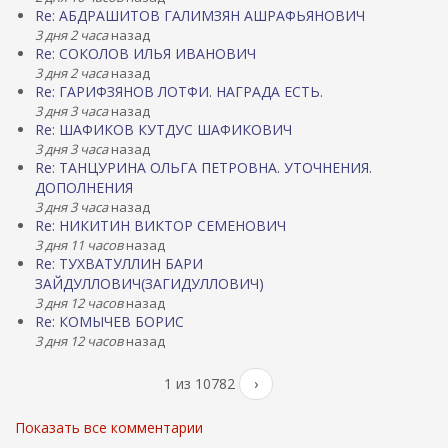
Re: АБДРАШИТОВ ГАЛИМЗЯН АШРАФЬЯНОВИЧ
3 дня 2 часа
назад
Re: СОКОЛОВ ИЛЬЯ ИВАНОВИЧ
3 дня 2 часа
назад
Re: ГАРИФЗЯНОВ ЛОТФИ. НАГРАДА ЕСТЬ.
3 дня 3 часа
назад
Re: ШАФИКОВ КУТДУС ШАФИКОВИЧ
3 дня 3 часа
назад
Re: ТАНЦУРИНА ОЛЬГА ПЕТРОВНА. УТОЧНЕНИЯ.
ДОПОЛНЕНИЯ
3 дня 3 часа
назад
Re: НИКИТИН ВИКТОР СЕМЕНОВИЧ
3 дня 11 часов
назад
Re: ТУХВАТУЛЛИН БАРИ
ЗАЙДУЛЛОВИЧ(ЗАГИДУЛЛОВИЧ)
3 дня 12 часов
назад
Re: КОМЫЧЕВ БОРИС
3 дня 12 часов
назад
1 из 10782
›
Показать все комментарии