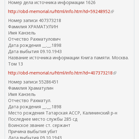
Номер дела источника информации 1626
http://obd-memorial.ru/html/info.htm?id=59248952
(
в
Номер записи 407373218
н
Фамилия ХРАМАТУЛИН
е
Имя Канзель
ш
Отчество Рахматулович
н
Дата рождения __.__.1898
я
Дата выбытия 09.10.1943
я
Название источника информации Книга памяти. Москва.
с
Том 13
с
http://obd-memorial.ru/html/info.htm?id=407373218
(
ы
в
л
Номер записи 55286451
н
к
Фамилия Храматулин
е
а
Имя Канзель
ш
)
Отчество Рахматул.
н
Дата рождения __.__.1898
я
Место рождения Татарская АССР, Калининский р-н
я
Последнее место службы 285 сд
с
Воинское звание ст. сержант
с
Причина выбытия убит
ы
Дата выбытия 09.10.1943