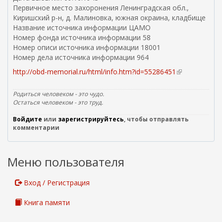
л
Первичное место захоронения Ленинградская обл.,
к
Киришский р-н, д. Малиновка, южная окраина, кладбище
а
Название источника информации ЦАМО
)
Номер фонда источника информации 58
Номер описи источника информации 18001
Номер дела источника информации 964
http://obd-memorial.ru/html/info.htm?id=55286451
(
в
н
Родиться человеком - это чудо.
е
Остаться человеком - это труд.
ш
Войдите
или
зарегистрируйтесь
, чтобы отправлять
н
комментарии
я
я
с
Меню пользователя
с
ы
л
Вход / Регистрация
к
а
Книга памяти
)