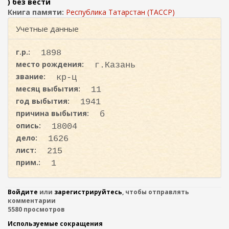
ж
) без вести
и
а
Книга памяти:
Республика Татарстан (ТАССР)
с
н
Учетные данные
к
и
ю
а
г.р.:
1898
место рождения:
г.Казань
звание:
кр-ц
месяц выбытия:
11
год выбытия:
1941
причина выбытия:
б
опись:
18004
дело:
1626
лист:
215
прим.:
1
Войдите
или
зарегистрируйтесь
, чтобы отправлять
комментарии
5580 просмотров
Используемые сокращения