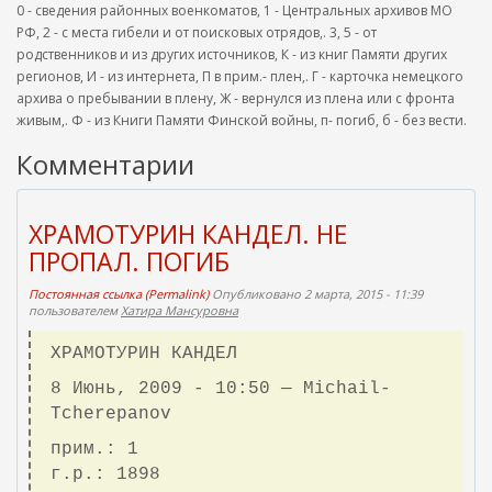
0 - сведения районных военкоматов, 1 - Центральных архивов МО
РФ, 2 - с места гибели и от поисковых отрядов,. 3, 5 - от
родственников и из других источников, К - из книг Памяти других
регионов, И - из интернета, П в прим.- плен,. Г - карточка немецкого
архива о пребывании в плену, Ж - вернулся из плена или с фронта
живым,. Ф - из Книги Памяти Финской войны, п- погиб, б - без вести.
Комментарии
ХРАМОТУРИН КАНДЕЛ. НЕ
ПРОПАЛ. ПОГИБ
Постоянная ссылка (Permalink)
Опубликовано 2 марта, 2015 - 11:39
пользователем
Хатира Мансуровна
ХРАМОТУРИН КАНДЕЛ
8 Июнь, 2009 - 10:50 — Michail-
Tcherepanov
прим.: 1
г.р.: 1898