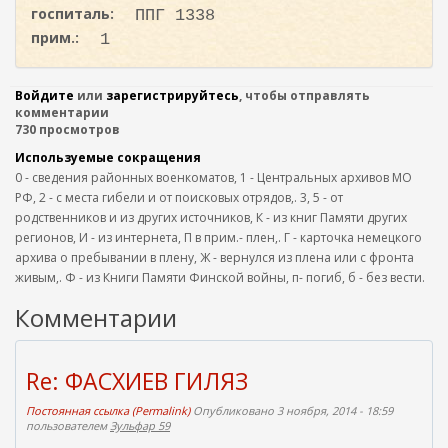
госпиталь:
ППГ 1338
прим.:
1
Войдите
или
зарегистрируйтесь
, чтобы отправлять
комментарии
730 просмотров
Используемые сокращения
0 - сведения районных военкоматов, 1 - Центральных архивов МО
РФ, 2 - с места гибели и от поисковых отрядов,. 3, 5 - от
родственников и из других источников, К - из книг Памяти других
регионов, И - из интернета, П в прим.- плен,. Г - карточка немецкого
архива о пребывании в плену, Ж - вернулся из плена или с фронта
живым,. Ф - из Книги Памяти Финской войны, п- погиб, б - без вести.
Комментарии
Re: ФАСХИЕВ ГИЛЯЗ
Постоянная ссылка (Permalink)
Опубликовано 3 ноября, 2014 - 18:59
пользователем
Зульфар 59