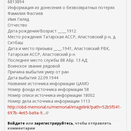
6813894
Информация из донесения о безвозвратных потерях
Фамилия Фасгиев
Имя Гиляд
Отчество
Дата рождения/Возраст __.__.1912
Место рождения Татарская АССР, Апастовский р-н, д.
Ситбаш
Дата и место призыва __.__.1941, Апастовский РВК,
Татарская АССР, Апастовский р-н
Последнее место службы 88 АБр. 13 АД
Воинское звание рядовой
Причина выбытия умер от ран
Дата выбытия 22.09.1944
Название источника информации ЦАМО
Номер фонда источника информации 58
Номер описи источника информации 18002
Номер дела источника информации 1113
http://obd-memorial.ru/memorial/imagelink?path=52b5f041-
697b-4e65-ba9a-9...
(
в
Войдите
или
зарегистрируйтесь
, чтобы отправлять
н
комментарии
е