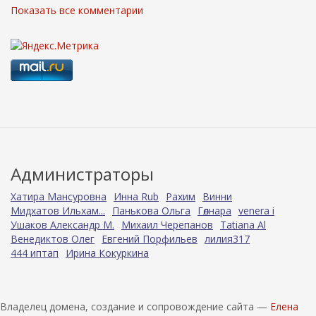
Показать все комментарии
Администраторы
Хатира Мансуровна
Инна Rub
Рахим
Винни
Мидхатов Ильхам...
Панькова Ольга
Гөлнара
venera i
Ушаков Александр М.
Михаил Черепанов
Tatiana Al
Венедиктов Олег
Евгений Порфильев
лилия317
444 иптап
Ирина Кокуркина
Владелец домена, создание и сопровождение сайта —
Елена