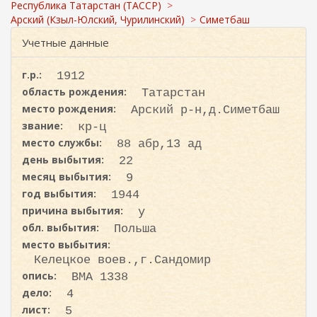
с
ж
Республика Татарстан (ТАССР)
а
к
Арский (Кзыл-Юлский, Чурилинский)
Симетбаш
н
а
Учетные данные
и
ю
г.р.:
1912
область рождения:
Татарстан
место рождения:
Арский р-н,д.Симетбаш
звание:
кр-ц
место службы:
88 абр,13 ад
день выбытия:
22
месяц выбытия:
9
год выбытия:
1944
причина выбытия:
у
обл. выбытия:
Польша
место выбытия:
Келецкое воев.,г.Сандомир
опись:
ВМА 1338
дело:
4
лист:
5