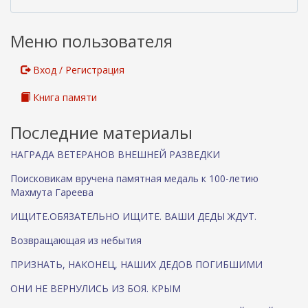
ш
н
Меню пользователя
я
я
с
Вход / Регистрация
с
ы
Книга памяти
л
к
Последние материалы
а
)
НАГРАДА ВЕТЕРАНОВ ВНЕШНЕЙ РАЗВЕДКИ
Поисковикам вручена памятная медаль к 100-летию
Махмута Гареева
ИЩИТЕ.ОБЯЗАТЕЛЬНО ИЩИТЕ. ВАШИ ДЕДЫ ЖДУТ.
Возвращающая из небытия
ПРИЗНАТЬ, НАКОНЕЦ, НАШИХ ДЕДОВ ПОГИБШИМИ
ОНИ НЕ ВЕРНУЛИСЬ ИЗ БОЯ. КРЫМ