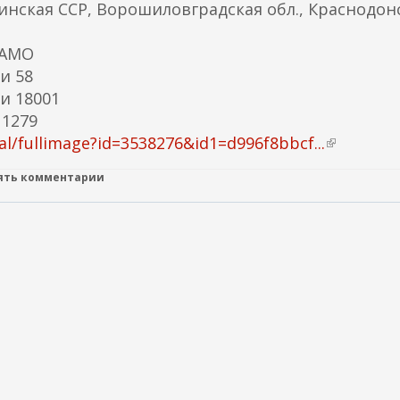
нская ССР, Ворошиловградская обл., Краснодон
ЦАМО
и 58
и 18001
 1279
l/fullimage?id=3538276&id1=d996f8bbcf...
(
в
лять комментарии
н
е
ш
н
я
я
с
с
ы
л