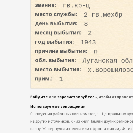
о
звание:
гв.кр-ц
д
место службы:
2 гв.мехбр
е
день выбытия:
8
р
месяц выбытия:
2
ж
а
год выбытия:
1943
н
причина выбытия:
п
и
обл. выбытия:
Луганская обл
ю
место выбытия:
х.Ворошилов
прим.:
1
Войдите
или
зарегистрируйтесь
, чтобы отправля
Используемые сокращения
0 - сведения районных военкоматов, 1 - Центральных архив
из других источников, К - из книг Памяти других регионов
плену, Ж - вернулся из плена или с фронта живым,. Ф - из