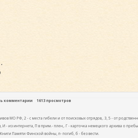
.
о
ть комментарии
1613 просмотров
ов МО РФ, 2 - с места гибели и от поисковых отрядов,. 3, 5 - от родствен
, И - из интернета, П в прим.- плен,. Г - карточка немецкого архива о преб
 Книги Памяти Финской войны, п- погиб, б - без вести.