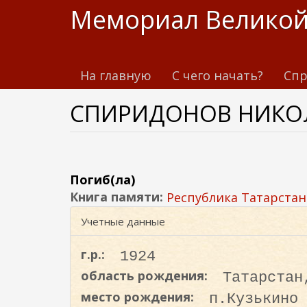
П
Мемориал Великой
е
р
е
На главную
С чего начать?
Спр
й
т
СПИРИДОНОВ НИКО
и
к
о
с
н
Погиб(ла)
о
Книга памяти:
Республика Татарстан
в
Учетные данные
н
о
г.р.:
1924
м
область рождения:
Татарстан
у
место рождения:
п.Кузькино
с