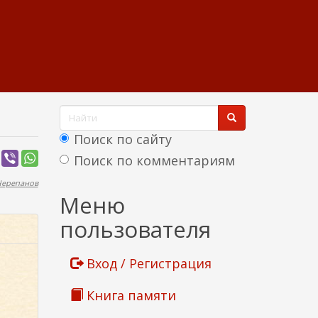
Ф
о
Поиск по сайту
р
Поиск по комментариям
м
Черепанов
Найти
Меню
а
пользователя
п
о
Вход / Регистрация
и
Книга памяти
с