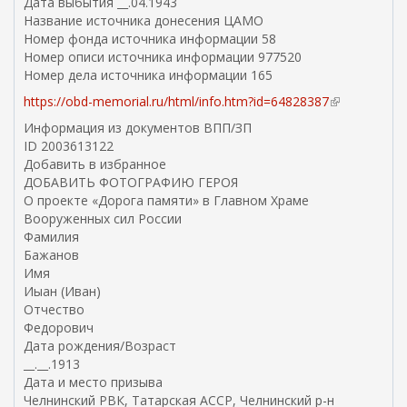
Дата выбытия __.04.1943
Название источника донесения ЦАМО
Номер фонда источника информации 58
Номер описи источника информации 977520
Номер дела источника информации 165
https://obd-memorial.ru/html/info.htm?id=64828387
(
в
Информация из документов ВПП/ЗП
н
ID 2003613122
е
Добавить в избранное
ш
ДОБАВИТЬ ФОТОГРАФИЮ ГЕРОЯ
н
О проекте «Дорога памяти» в Главном Храме
я
Вооруженных сил России
я
Фамилия
с
Бажанов
с
Имя
ы
Иыан (Иван)
л
Отчество
к
Федорович
а
Дата рождения/Возраст
)
__.__.1913
Дата и место призыва
Челнинский РВК, Татарская АССР, Челнинский р-н