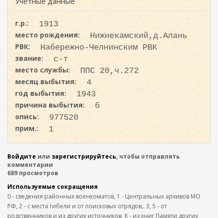
ж
Учетные данные
и
а
с
н
г.р.:
1913
к
и
место рождения:
Нижнекамский,д.Алань
ю
а
РВК:
Набережно-Челнинским РВК
звание:
с-т
место службы:
ППС 20,ч.272
месяц выбытия:
4
год выбытия:
1943
причина выбытия:
б
опись:
977520
прим.:
1
Войдите
или
зарегистрируйтесь
, чтобы отправлять
комментарии
689 просмотров
Используемые сокращения
0 - сведения районных военкоматов, 1 - Центральных архивов МО
РФ, 2 - с места гибели и от поисковых отрядов,. 3, 5 - от
родственников и из других источников, К - из книг Памяти других