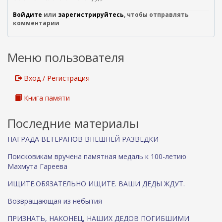
ш
Войдите
или
зарегистрируйтесь
, чтобы отправлять
н
комментарии
я
я
с
Меню пользователя
с
ы
л
Вход / Регистрация
к
а
Книга памяти
)
Последние материалы
НАГРАДА ВЕТЕРАНОВ ВНЕШНЕЙ РАЗВЕДКИ
Поисковикам вручена памятная медаль к 100-летию
Махмута Гареева
ИЩИТЕ.ОБЯЗАТЕЛЬНО ИЩИТЕ. ВАШИ ДЕДЫ ЖДУТ.
Возвращающая из небытия
ПРИЗНАТЬ, НАКОНЕЦ, НАШИХ ДЕДОВ ПОГИБШИМИ