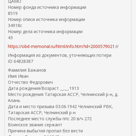
ЦАМО
Номер фонда источника информации
8519
Номер описи источника информации
34918с
Номер дела источника информации
43
https://obd-memorial.ru/html/info.htm?id=2000579021
(
в
Информация из документов, уточняющих потери
н
ID 64828387
е
Фамилия Бажанов
ш
Имя Иван
н
Отчество Федорович
я
Дата рождения/Возраст __.__.1913
я
Место рождения Татарская АССР, Челнинский р-н, д.
с
Алань
с
Дата и место призыва 03.06.1942 Челнинский РВК,
ы
Татарская АССР, Челнинский р-н
л
Последнее место службы ппс 20 в/ч 272
к
Воинское звание сержант
а
Причина выбытия пропал без вести
)