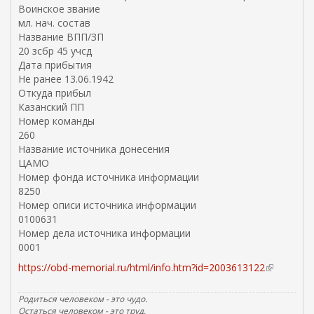
Воинское звание
мл. нач. состав
Название ВПП/ЗП
20 зсбр 45 учсд
Дата прибытия
Не ранее 13.06.1942
Откуда прибыл
Казанский ПП
Номер команды
260
Название источника донесения
ЦАМО
Номер фонда источника информации
8250
Номер описи источника информации
0100631
Номер дела источника информации
0001
https://obd-memorial.ru/html/info.htm?id=2003613122
(
в
н
Родиться человеком - это чудо.
е
Остаться человеком - это труд.