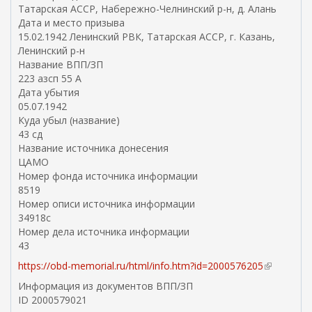
Татарская АССР, Набережно-Челнинский р-н, д. Алань
Дата и место призыва
15.02.1942 Ленинский РВК, Татарская АССР, г. Казань,
Ленинский р-н
Название ВПП/ЗП
223 азсп 55 А
Дата убытия
05.07.1942
Куда убыл (название)
43 сд
Название источника донесения
ЦАМО
Номер фонда источника информации
8519
Номер описи источника информации
34918с
Номер дела источника информации
43
https://obd-memorial.ru/html/info.htm?id=2000576205
(
в
Информация из документов ВПП/ЗП
н
ID 2000579021
е