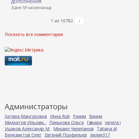
ДОПОЛНЕНИЯ
3 дня 18 часов
назад
1 из 10782
›
Показать все комментарии
Администраторы
Хатира Мансуровна
Инна Rub
Рахим
Винни
Мидхатов Ильхам...
Панькова Ольга
Гөлнара
venera i
Ушаков Александр М.
Михаил Черепанов
Tatiana Al
Венедиктов Олег
Евгений Порфильев
лилия317