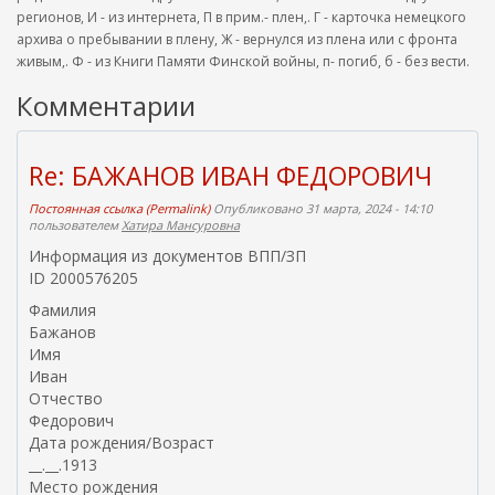
регионов, И - из интернета, П в прим.- плен,. Г - карточка немецкого
архива о пребывании в плену, Ж - вернулся из плена или с фронта
живым,. Ф - из Книги Памяти Финской войны, п- погиб, б - без вести.
Комментарии
Re: БАЖАНОВ ИВАН ФЕДОРОВИЧ
Постоянная ссылка (Permalink)
Опубликовано 31 марта, 2024 - 14:10
пользователем
Хатира Мансуровна
Информация из документов ВПП/ЗП
ID 2000576205
Фамилия
Бажанов
Имя
Иван
Отчество
Федорович
Дата рождения/Возраст
__.__.1913
Место рождения