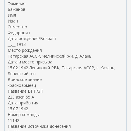
Фамилия
ш
Бажанов
н
Имя
я
Иван
я
Отчество
с
Федорович
с
Дата рождения/Возраст
ы
__.__.1913
л
Место рождения
к
Татарская АССР, Челнинский р-н, д. Алань
а
Дата и место призыва
)
15.02.1942 Ленинский РВК, Татарская АССР, г. Казань,
Ленинский р-н
Воинское звание
красноармеец
Название ВПП/ЗП
223 азсп 55 А
Дата прибытия
15.07.1942
Номер команды
11142
Название источника донесения