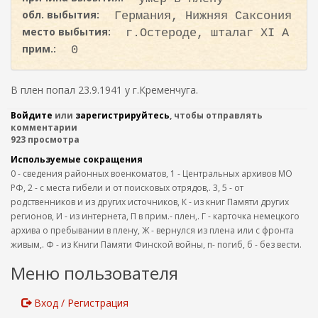
обл. выбытия:
Германия, Нижняя Саксония
место выбытия:
г.Остероде, шталаг XI A
прим.:
0
В плен попал 23.9.1941 у г.Кременчуга.
Войдите
или
зарегистрируйтесь
, чтобы отправлять
комментарии
923 просмотра
Используемые сокращения
0 - сведения районных военкоматов, 1 - Центральных архивов МО
РФ, 2 - с места гибели и от поисковых отрядов,. 3, 5 - от
родственников и из других источников, К - из книг Памяти других
регионов, И - из интернета, П в прим.- плен,. Г - карточка немецкого
архива о пребывании в плену, Ж - вернулся из плена или с фронта
живым,. Ф - из Книги Памяти Финской войны, п- погиб, б - без вести.
Меню пользователя
Вход / Регистрация