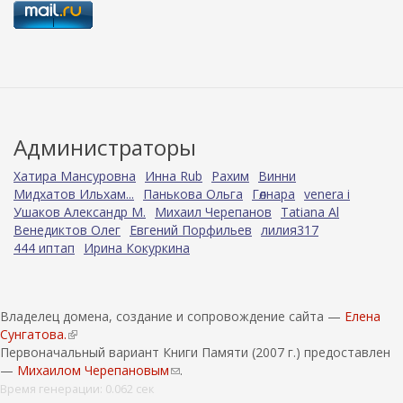
Администраторы
Хатира Мансуровна
Инна Rub
Рахим
Винни
Мидхатов Ильхам...
Панькова Ольга
Гөлнара
venera i
Ушаков Александр М.
Михаил Черепанов
Tatiana Al
Венедиктов Олег
Евгений Порфильев
лилия317
444 иптап
Ирина Кокуркина
Владелец домена, создание и сопровождение сайта —
Елена
Сунгатова.
(
Первоначальный вариант Книги Памяти (2007 г.) предоставлен
в
—
Михаилом Черепановым
н
(
.
е
с
Время генерации: 0.062 сек