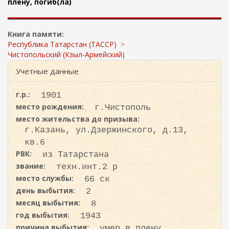
ж
плену, погиб(ла)
и
а
с
н
к
и
Книга памяти:
ю
а
Республика Татарстан (ТАССР)
Чистопольский (Кзыл-Армейский)
Учетные данные
г.р.:
1901
место рождения:
г.Чистополь
место жительства до призыва:
г.Казань, ул.Дзержинского, д.13,
кв.6
РВК:
из Татарстана
звание:
техн.инт.2 р
место службы:
66 ск
день выбытия:
2
месяц выбытия:
8
год выбытия:
1943
причина выбытия:
умер в плену