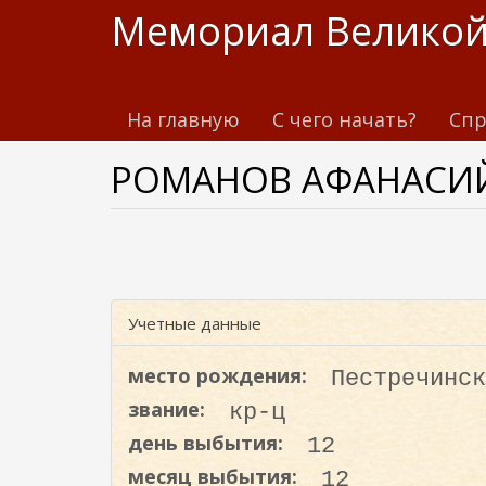
П
Мемориал Великой
е
р
е
На главную
С чего начать?
Спр
й
т
РОМАНОВ АФАНАСИ
и
к
о
с
н
о
Учетные данные
в
н
место рождения:
Пестречинск
о
звание:
кр-ц
м
день выбытия:
12
у
с
месяц выбытия:
12