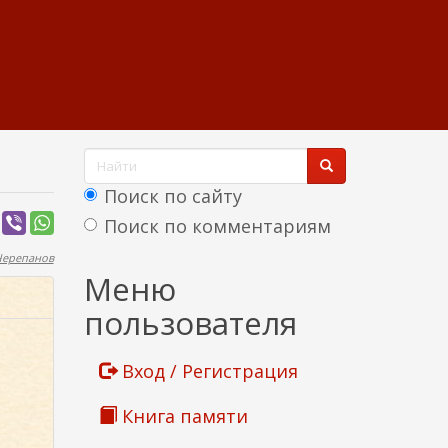
Ф
о
Поиск по сайту
р
Поиск по комментариям
м
Черепанов
Найти
Меню
а
пользователя
п
о
Вход / Регистрация
и
Книга памяти
с