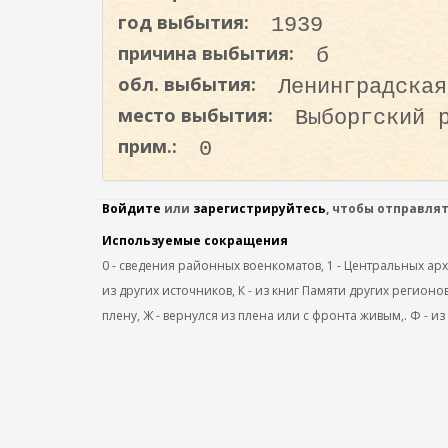
о
год выбытия:
1939
д
причина выбытия:
б
е
обл. выбытия:
Ленинградская
р
ж
место выбытия:
Выборгский 
а
прим.:
0
н
и
Войдите
или
зарегистрируйтесь
, чтобы отправля
ю
Используемые сокращения
0 - сведения районных военкоматов, 1 - Центральных архив
из других источников, К - из книг Памяти других регионов
плену, Ж - вернулся из плена или с фронта живым,. Ф - из