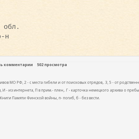
 обл.
р-н
ть комментарии
502 просмотра
ов МО РФ, 2 - с места гибели и от поисковых отрядов,. 3, 5 - от родствен
, И - из интернета, П в прим.- плен,. Г - карточка немецкого архива о преб
 Книги Памяти Финской войны, п- погиб, б - без вести.