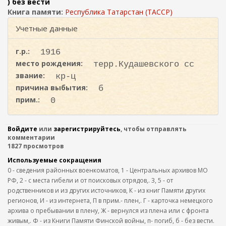
ж
) без вести
и
а
Книга памяти:
Республика Татарстан (ТАССР)
с
н
Учетные данные
к
и
ю
а
г.р.:
1916
место рождения:
терр.Кудашевского сс
звание:
кр-ц
причина выбытия:
б
прим.:
0
Войдите
или
зарегистрируйтесь
, чтобы отправлять
комментарии
1827 просмотров
Используемые сокращения
0 - сведения районных военкоматов, 1 - Центральных архивов МО
РФ, 2 - с места гибели и от поисковых отрядов,. 3, 5 - от
родственников и из других источников, К - из книг Памяти других
регионов, И - из интернета, П в прим.- плен,. Г - карточка немецкого
архива о пребывании в плену, Ж - вернулся из плена или с фронта
живым,. Ф - из Книги Памяти Финской войны, п- погиб, б - без вести.