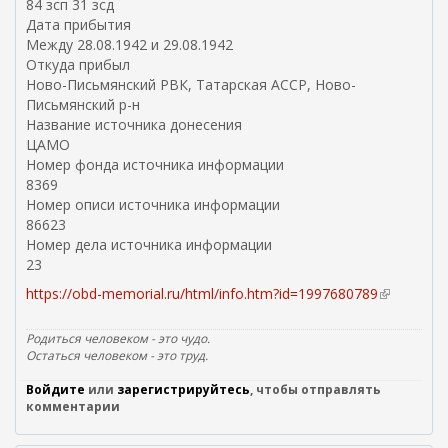
84 зсп 31 зсд
Дата прибытия
Между 28.08.1942 и 29.08.1942
Откуда прибыл
Ново-Письмянский РВК, Татарская АССР, Ново-
Письмянский р-н
Название источника донесения
ЦАМО
Номер фонда источника информации
8369
Номер описи источника информации
86623
Номер дела источника информации
23
https://obd-memorial.ru/html/info.htm?id=1997680789
(
в
н
Родиться человеком - это чудо.
е
Остаться человеком - это труд.
ш
Войдите
или
зарегистрируйтесь
, чтобы отправлять
н
комментарии
я
я