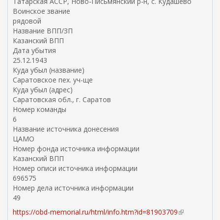
Татарская АССР, Ново-Письмянский р-н, с. Кудашево
Воинское звание
рядовой
Название ВПП/ЗП
Казанский ВПП
Дата убытия
25.12.1943
Куда убыл (название)
Саратовское пех. уч-ще
Куда убыл (адрес)
Саратовская обл., г. Саратов
Номер команды
6
Название источника донесения
ЦАМО
Номер фонда источника информации
Казанский ВПП
Номер описи источника информации
696575
Номер дела источника информации
49
https://obd-memorial.ru/html/info.htm?id=81903709
(