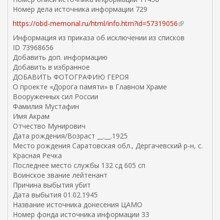
Номер дела источника информации 729
https://obd-memorial.ru/html/info.htm?id=57319056
(
в
Информация из приказа об исключении из списков
н
ID 73968656
е
Добавить доп. информацию
ш
Добавить в избранное
н
ДОБАВИТЬ ФОТОГРАФИЮ ГЕРОЯ
я
О проекте «Дорога памяти» в Главном Храме
я
Вооруженных сил России
с
Фамилия Мустафин
с
Имя Акрам
ы
Отчество Мунирович
л
Дата рождения/Возраст __.__.1925
к
Место рождения Саратовская обл., Дергачевский р-н, с.
а
Красная Речка
)
Последнее место службы 132 сд 605 сп
Воинское звание лейтенант
Причина выбытия убит
Дата выбытия 01.02.1945
Название источника донесения ЦАМО
Номер фонда источника информации 33