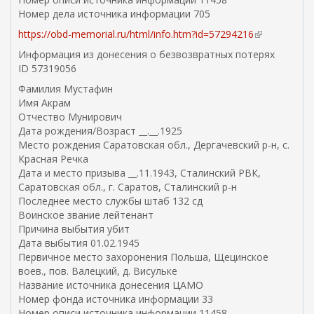
Номер дела источника информации 705
https://obd-memorial.ru/html/info.htm?id=57294216
(
в
Информация из донесения о безвозвратных потерях
н
ID 57319056
е
Фамилия Мустафин
ш
Имя Акрам
н
Отчество Мунирович
я
Дата рождения/Возраст __.__.1925
я
Место рождения Саратовская обл., Дергачевский р-н, с.
с
Красная Речка
с
Дата и место призыва __.11.1943, Сталинский РВК,
ы
Саратовская обл., г. Саратов, Сталинский р-н
л
Последнее место службы штаб 132 сд
к
Воинское звание лейтенант
а
Причина выбытия убит
)
Дата выбытия 01.02.1945
Первичное место захоронения Польша, Щецинское
воев., пов. Валецкий, д. Висульке
Название источника донесения ЦАМО
Номер фонда источника информации 33
Номер описи источника информации 11458