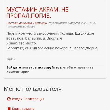
с
с
МУСТАФИН АКРАМ. НЕ
ы
ПРОПАЛ,ПОГИБ.
л
к
Постоянная ссылка (Permalink)
Опубликовано 5 апреля, 2020 - 11:49
а
пользователем
Radek
)
Первичное место захоронения Польша, Щецинское
воев., пов. Валецкий, д. Висульке
Я знаю это место.
Вероятно, он был временно похоронен возле дворца.
Radek
Войдите
или
зарегистрируйтесь
, чтобы отправлять
комментарии
Меню пользователя
Вход / Регистрация
Книга памяти