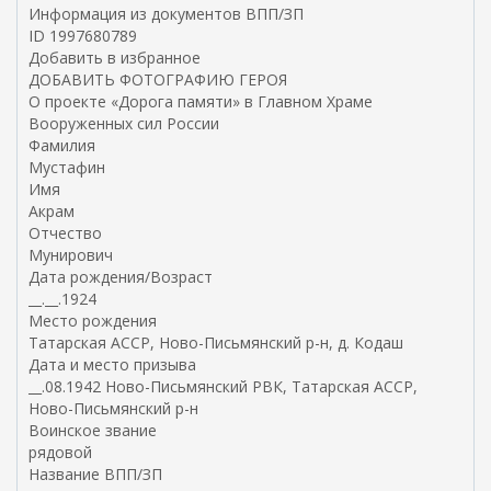
в
Информация из документов ВПП/ЗП
н
ID 1997680789
е
Добавить в избранное
ш
ДОБАВИТЬ ФОТОГРАФИЮ ГЕРОЯ
н
О проекте «Дорога памяти» в Главном Храме
я
Вооруженных сил России
я
Фамилия
с
Мустафин
с
Имя
ы
Акрам
л
Отчество
к
Мунирович
а
Дата рождения/Возраст
)
__.__.1924
Место рождения
Татарская АССР, Ново-Письмянский р-н, д. Кодаш
Дата и место призыва
__.08.1942 Ново-Письмянский РВК, Татарская АССР,
Ново-Письмянский р-н
Воинское звание
рядовой
Название ВПП/ЗП