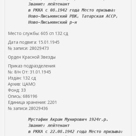
Звание: лейтенант
е
в РККА с 08.1942 года Место призыва:
ш
Ново-Письмянский РВК, Татарская АССР,
н
Ново-Письмянский р-н
я
я
Место службы: 605 сп 132 сд
с
с
Дата подвига: 15.01.1945
ы
№ записи: 28029473
л
Орден Красной Звезды
к
Приказ подразделения
а
№: 8/н От: 31.01.1945
)
Издан: 132 сд
Архив: ЦАМО
Фонд: 33
Опись: 686196
Единица хранения: 2201
№ записи 28029436
Мустафин Акрам Мунирович 1924г.р.
Звание: лейтенант
в РККА с 22.08.1942 года Место призыва: