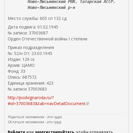
Ново-Письмянский РВК, Татарская АССР,
Ново-Письмянский р-н
Место службы: 605 сп 132 сд
Дата подвига: 01.02.1945
№ записи: 37003687
Орден Отечественной войны I степени
Приказ подразделения
№: 52/н От: 23.03.1945
Издан: 129 ск
Архив: ЦАМО
Фонд: 33
Опись: 687572
Единица хранения: 423
№ записи 37003683
http://podvignaroda.ru/?
#id=37003683&tab=navDetailDocument
(
в
н
Родиться человеком - это чудо.
е
Остаться человеком - это труд.
ш
Войдите
или
зарегистрируйтесь
, чтобы отправлять