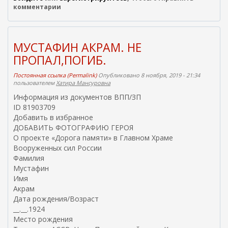
н
комментарии
я
я
с
с
МУСТАФИН АКРАМ. НЕ
ы
ПРОПАЛ,ПОГИБ.
л
к
Постоянная ссылка (Permalink)
Опубликовано 8 ноября, 2019 - 21:34
а
пользователем
Хатира Мансуровна
)
Информация из документов ВПП/ЗП
ID 81903709
Добавить в избранное
ДОБАВИТЬ ФОТОГРАФИЮ ГЕРОЯ
О проекте «Дорога памяти» в Главном Храме
Вооруженных сил России
Фамилия
Мустафин
Имя
Акрам
Дата рождения/Возраст
__.__.1924
Место рождения