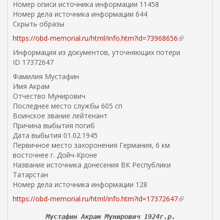
Номер описи источника информации 11458
Номер дела источника информации 644
Скрыть образы
https://obd-memorial.ru/html/info.htm?id=73968656
(
в
Информация из документов, уточняющих потери
н
ID 17372647
е
Фамилия Мустафин
ш
Имя Акрам
н
Отчество Мунирович
я
Последнее место службы 605 сп
я
Воинское звание лейтенант
с
Причина выбытия погиб
с
Дата выбытия 01.02.1945
ы
Первичное место захоронения Германия, 6 км
л
восточнее г. Дойч-Кроне
к
Название источника донесения ВК Республики
а
Татарстан
)
Номер дела источника информации 128
https://obd-memorial.ru/html/info.htm?id=17372647
(
в
Мустафин Акрам Мунирович 1924г.р.
н