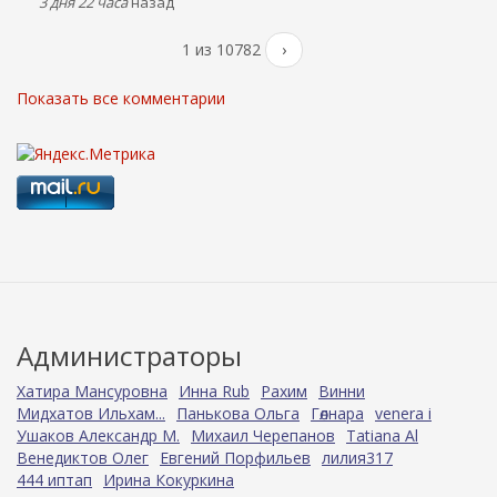
3 дня 22 часа
назад
1 из 10782
›
Показать все комментарии
Администраторы
Хатира Мансуровна
Инна Rub
Рахим
Винни
Мидхатов Ильхам...
Панькова Ольга
Гөлнара
venera i
Ушаков Александр М.
Михаил Черепанов
Tatiana Al
Венедиктов Олег
Евгений Порфильев
лилия317
444 иптап
Ирина Кокуркина