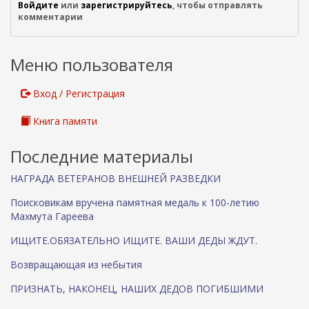
Войдите
или
зарегистрируйтесь
, чтобы отправлять
н
комментарии
е
ш
н
Меню пользователя
я
я
с
Вход / Регистрация
с
ы
Книга памяти
л
к
Последние материалы
а
)
НАГРАДА ВЕТЕРАНОВ ВНЕШНЕЙ РАЗВЕДКИ
Поисковикам вручена памятная медаль к 100-летию
Махмута Гареева
ИЩИТЕ.ОБЯЗАТЕЛЬНО ИЩИТЕ. ВАШИ ДЕДЫ ЖДУТ.
Возвращающая из небытия
ПРИЗНАТЬ, НАКОНЕЦ, НАШИХ ДЕДОВ ПОГИБШИМИ