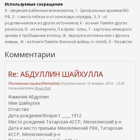
Используемые сокращения
0 - сведения районных военкоматов, 1 - Центральных архивов МО
РФ, 2 - с места гибели и от поисковых отрядов,. 3, 5 - от
родственников и из других источников, К - из книг Памяти других
регионов, И - из интернета, П в прим.- плен,. Г - карточка немецкого
архива о пребывании в плену, Ж - вернулся из плена или с фронта
живым,. Ф - из Книги Памяти Финской войны, п- погиб, б - без вести.
Комментарии
Re: АБДУЛЛИН ШАЙХУЛЛА
Постоянная ссылка (Permalink)
Опубликовано 16 января, 2014 - 13:26
пользователем
Инна Rub
Фамилия Абдуллин
Имя Шайхулла
Отчество
Дата рождения/Возраст __.__.1912
Место рождения Татарская АССР, Мензелинский р-н
Дата и место призыва Мензелинский РВК, Татарская
АССР, Мензелинский р-н