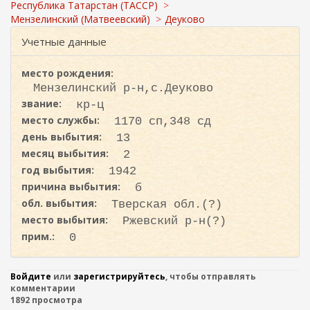
с
ж
Республика Татарстан (ТАССР)
а
к
Мензелинский (Матвеевский)
Деуково
н
а
Учетные данные
и
ю
место рождения:
Мензелинский р-н,с.Деуково
звание:
кр-ц
место службы:
1170 сп,348 сд
день выбытия:
13
месяц выбытия:
2
год выбытия:
1942
причина выбытия:
б
обл. выбытия:
Тверская обл.(?)
место выбытия:
Ржевский р-н(?)
прим.:
0
Войдите
или
зарегистрируйтесь
, чтобы отправлять
комментарии
1892 просмотра