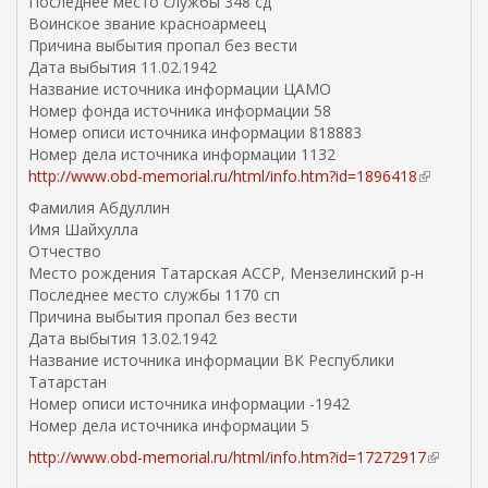
Последнее место службы 348 сд
Воинское звание красноармеец
Причина выбытия пропал без вести
Дата выбытия 11.02.1942
Название источника информации ЦАМО
Номер фонда источника информации 58
Номер описи источника информации 818883
Номер дела источника информации 1132
http://www.obd-memorial.ru/html/info.htm?id=1896418
(
в
Фамилия Абдуллин
н
Имя Шайхулла
е
Отчество
ш
Место рождения Татарская АССР, Мензелинский р-н
н
Последнее место службы 1170 сп
я
Причина выбытия пропал без вести
я
Дата выбытия 13.02.1942
с
Название источника информации ВК Республики
с
Татарстан
ы
Номер описи источника информации -1942
л
Номер дела источника информации 5
к
http://www.obd-memorial.ru/html/info.htm?id=17272917
(
а
в
)