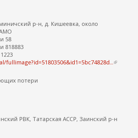
миничский р-н, д. Кишеевка, около
ЦАМО
и 58
и 818883
 1223
l/fullimage?id=51803506&id1=5bc74828d...
(
в
н
яющих потери
е
ш
н
я
я
инский РВК, Татарская АССР, Заинский р-н
с
с