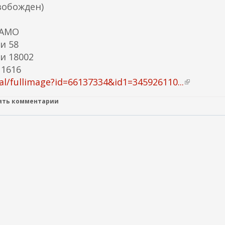
ы
вобожден)
л
к
ЦАМО
а
и 58
)
и 18002
 1616
l/fullimage?id=66137334&id1=345926110...
(
в
лять комментарии
н
е
ш
н
я
я
с
с
ы
л