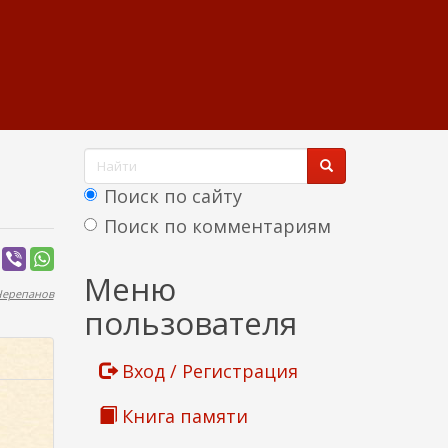
Ф
о
Поиск по сайту
р
Поиск по комментариям
м
Найти
Меню
а
Черепанов
пользователя
о
п
о
Вход / Регистрация
и
Книга памяти
с