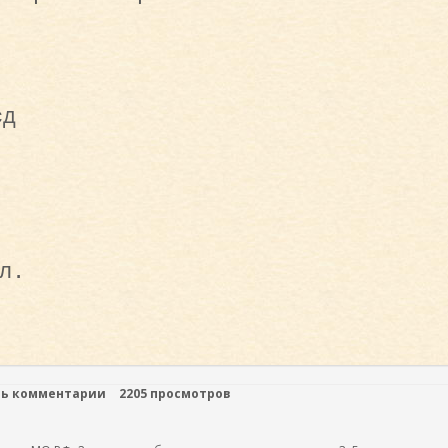
сд
л.
ть комментарии
2205 просмотров