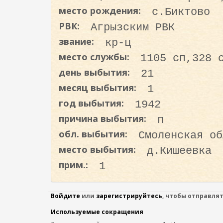
о
место рождения:
с.Биктово
д
РВК:
Агрызским РВК
е
звание:
кр-ц
р
ж
место службы:
1105 сп,328 
а
день выбытия:
21
н
месяц выбытия:
1
и
год выбытия:
1942
ю
причина выбытия:
п
обл. выбытия:
Смоленская об
место выбытия:
д.Кишеевка
прим.:
1
Войдите
или
зарегистрируйтесь
, чтобы отправля
Используемые сокращения