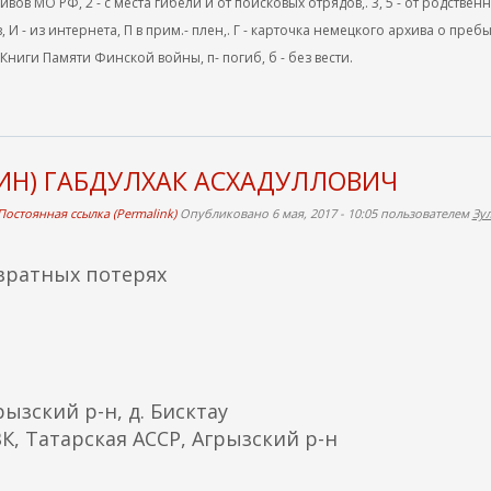
ов МО РФ, 2 - с места гибели и от поисковых отрядов,. 3, 5 - от родствен
, И - из интернета, П в прим.- плен,. Г - карточка немецкого архива о преб
 Книги Памяти Финской войны, п- погиб, б - без вести.
ИН) ГАБДУЛХАК АСХАДУЛЛОВИЧ
Постоянная ссылка (Permalink)
Опубликовано 6 мая, 2017 - 10:05 пользователем
Зу
вратных потерях
ызский р-н, д. Бисктау
К, Татарская АССР, Агрызский р-н