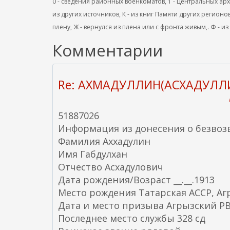
0 - сведения районных военкоматов, 1 - Центральных архив
из других источников, К - из книг Памяти других регионов
плену, Ж - вернулся из плена или с фронта живым,. Ф - из
Комментарии
Re: АХМАДУЛЛИН(АСХАДУЛЛ
51887026
Информация из донесения о безвоз
Фамилия Аххадулин
Имя Габдулхан
Отчество Асхадулович
Дата рождения/Возраст __.__.1913
Место рождения Татарская АССР, Агр
Дата и место призыва Агрызский РВ
Последнее место службы 328 сд