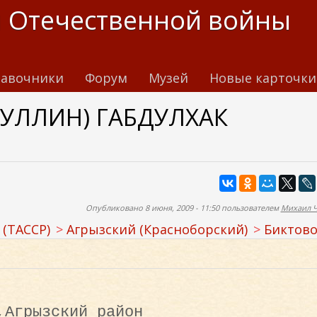
 Отечественной войны
авочники
Форум
Музей
Новые карточки
УЛЛИН) ГАБДУЛХАК
Опубликовано 8 июня, 2009 - 11:50 пользователем
Михаил 
 (ТАССР)
Агрызский (Красноборский)
Биктов
,Агрызский район