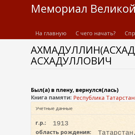
П
Мемориал Великой
е
р
е
На главную
С чего начать?
Спр
й
т
АХМАДУЛЛИН(АСХАД
и
к
АСХАДУЛЛОВИЧ
о
с
н
о
Был(а) в плену, вернулся(лась)
в
Книга памяти:
Республика Татарстан
н
Учетные данные
о
м
г.р.:
1913
у
с
область рождения:
Татарстан