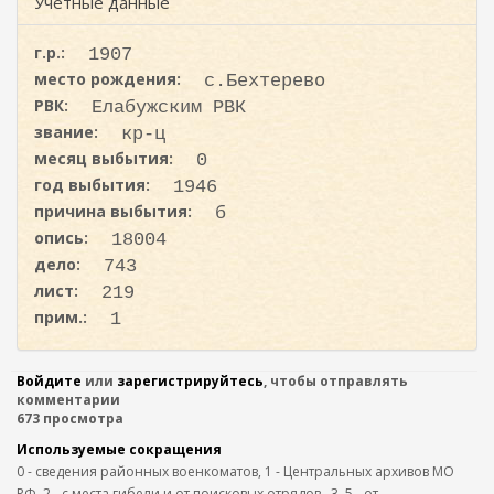
ж
Учетные данные
и
а
с
н
г.р.:
1907
к
и
место рождения:
с.Бехтерево
ю
а
РВК:
Елабужским РВК
звание:
кр-ц
месяц выбытия:
0
год выбытия:
1946
причина выбытия:
б
опись:
18004
дело:
743
лист:
219
прим.:
1
Войдите
или
зарегистрируйтесь
, чтобы отправлять
комментарии
673 просмотра
Используемые сокращения
0 - сведения районных военкоматов, 1 - Центральных архивов МО
РФ, 2 - с места гибели и от поисковых отрядов,. 3, 5 - от