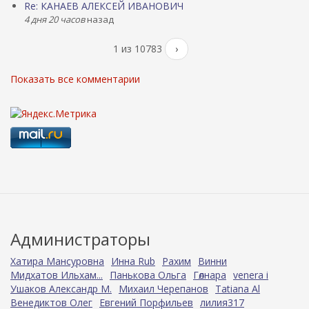
Re: КАНАЕВ АЛЕКСЕЙ ИВАНОВИЧ
4 дня 20 часов
назад
1 из 10783
›
Показать все комментарии
Администраторы
Хатира Мансуровна
Инна Rub
Рахим
Винни
Мидхатов Ильхам...
Панькова Ольга
Гөлнара
venera i
Ушаков Александр М.
Михаил Черепанов
Tatiana Al
Венедиктов Олег
Евгений Порфильев
лилия317