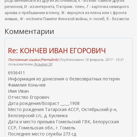
родственников и из других источников, К - из книг Памяти других
регионов, И - из интернета, П в прим.- плен,. Г - карточка немецкого
архива о пребывании в плену, Ж - вернулся из плена или с фронта
живым,. Ф - из Книги Памяти Финской войны, п- погиб, б - без вести.
Комментарии
Re: КОНЧЕВ ИВАН ЕГОРОВИЧ
Постоянная ссылка (Permalink)
Опубликовано 18 февраля, 2017 - 15:31
пользователем
Зульфар 59
6936411
Информация из донесения о безвозвратных потерях
Фамилия Коньчев
Имя Иван
Отчество Егорович
Дата рождения/Возраст __.__.1908
Место рождения Татарская АССР, Октябрьский р-н,
Белозерский с/с, д. Куклинка
Дата и место призыва Гомельский ГВК, Белорусская
ССР, Гомельская обл., г. Гомель
Последнее место службы 273 сд