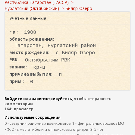
с
ж
Республика Татарстан (ТАССР)
а
к
Нурлатский (Октябрьский)
Биляр-Озеро
н
а
Учетные данные
и
ю
г.р.:
1908
область рождения:
Татарстан, Нурлатский район
место рождения:
с.Биляр-Озеро
РВК:
Октябрьским РВК
звание:
кр-ц
причина выбытия:
п
прим.:
0
Войдите
или
зарегистрируйтесь
, чтобы отправлять
комментарии
1641 просмотр
Используемые сокращения
0 - сведения районных военкоматов, 1 - Центральных архивов МО
РФ, 2 - с места гибели и от поисковых отрядов,. 3, 5 - от