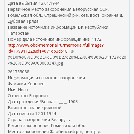
л
Дата выбытия 12.01.1944
к
Первичное место захоронения Белорусская ССР,
а
Гомельская обл., Стрешинский р-н, сев. вост. окраина д.
)
Дубовая Гряда
Название источника информации ВК Республики
Татарстан
Номер дела источника информации инв. 1172
http://www.obd-memorial.ru/memorial/fullimage?
id=17991122&id1=071db3cb18...
(
(%D0%98%D0%BD%D0%B2.%20%E2%84%96%201172)%20
в
-%20%D0%9A/00000347.jpg
н
е
261755038
ш
Информация из списков захоронения
н
Фамилия Коньчев
я
Имя Иван
я
Отчество Егорович
с
Дата рождения/Возраст __.__.1908
с
Воинское звание рядовой
ы
Дата смерти 12.01.1944
л
Страна захоронения Беларусь
к
Регион захоронения Гомельская обл.
а
Место захоронения Жлобинский р-н, центр д.