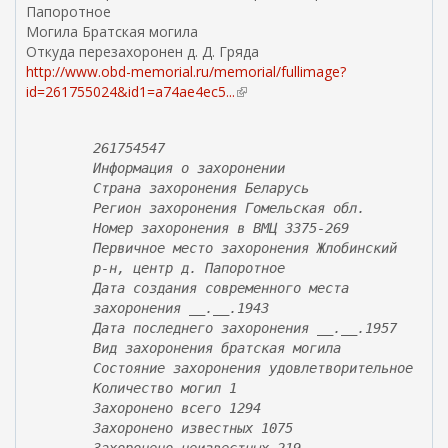
)
Папоротное
Могила Братская могила
Откуда перезахоронен д. Д. Гряда
http://www.obd-memorial.ru/memorial/fullimage?
id=261755024&id1=a74ae4ec5...
(
в
н
261754547
е
Информация о захоронении
ш
Страна захоронения Беларусь
н
Регион захоронения Гомельская обл.
я
Номер захоронения в ВМЦ З375-269
я
Первичное место захоронения Жлобинский
с
р-н, центр д. Папоротное
с
Дата создания современного места
ы
захоронения __.__.1943
л
Дата последнего захоронения __.__.1957
к
Вид захоронения братская могила
а
Состояние захоронения удовлетворительное
)
Количество могил 1
Захоронено всего 1294
Захоронено известных 1075