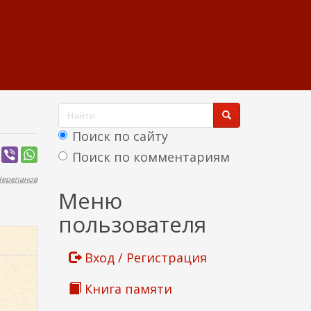
Ф
о
Поиск по сайту
р
Поиск по комментариям
м
Черепанов
Найти
Меню
а
пользователя
п
о
Вход / Регистрация
и
Книга памяти
с