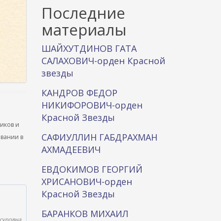
к
Последние
а
материалы
ШАЙХУТДИНОВ ГАТА
САЛАХОВИЧ-орден Красной
звезды
КАНДРОВ ФЕДОР
НИКИФОРОВИЧ-орден
Красной Звезды
ников и
САФИУЛЛИН ГАБДРАХМАН
ывании в
АХМАДЕЕВИЧ
ЕВДОКИМОВ ГЕОРГИЙ
ХРИСАНОВИЧ-орден
Красной Звезды
БАРАНКОВ МИХАИЛ
суровна