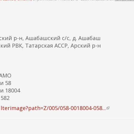
ский р-н, Ашабашский с/с, д. Ашабаш
ский РВК, Татарская АССР, Арский р-н
ЦАМО
и 58
и 18004
 582
lterimage?path=Z/005/058-0018004-058...
(
в
н
е