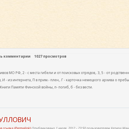
ть комментарии
1027 просмотров
ов МО РФ, 2 - с места гибели и от поисковых отрядов,. 3, 5 - от родствен
, И - из интернета, П в прим.- плен,. Г - карточка немецкого архива о преб
 Книги Памяти Финской войны, п- погиб, б - без вести.
НУЛЛОВИЧ
 ссылка (Permalink)
Опубликовано 1 июля, 2012 - 23:50 пользователем
Хатира Ман