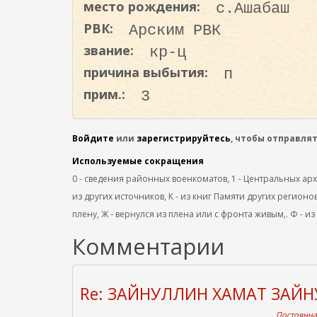
место рождения:
с.Ашабаш
о
д
РВК:
Арским РВК
е
звание:
кр-ц
р
причина выбытия:
п
ж
прим.:
3
а
н
и
Войдите
или
зарегистрируйтесь
, чтобы отправля
ю
Используемые сокращения
0 - сведения районных военкоматов, 1 - Центральных архив
из других источников, К - из книг Памяти других регионов
плену, Ж - вернулся из плена или с фронта живым,. Ф - из
Комментарии
Re: ЗАЙНУЛЛИН ХАМАТ ЗАЙ
Постоянная