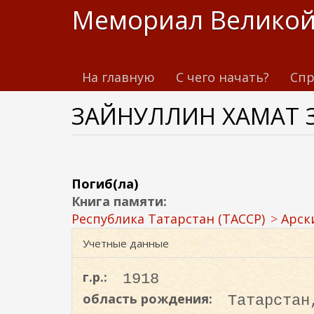
П
Мемориал Великой
е
р
е
На главную
С чего начать?
Спр
й
т
ЗАЙНУЛЛИН ХАМАТ
и
к
о
с
н
Погиб(ла)
о
Книга памяти:
в
Республика Татарстан (ТАССР)
Арск
н
Учетные данные
о
м
г.р.:
1918
у
область рождения:
Татарстан
с