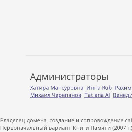
Администраторы
Хатира Мансуровна
Инна Rub
Рахим
Михаил Черепанов
Tatiana Al
Венеди
Владелец домена, создание и сопровождение с
Первоначальный вариант Книги Памяти (2007 г.