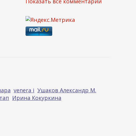
Показать все комментарии
нара
venera i
Ушаков Александр М.
тап
Ирина Кокуркина