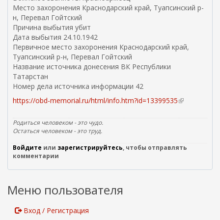
Место захоронения Краснодарский край, Туапсинский р-
с
н, Перевал Гойтский
ы
Причина выбытия убит
л
Дата выбытия 24.10.1942
к
Первичное место захоронения Краснодарский край,
а
Туапсинский р-н, Перевал Гойтский
)
Название источника донесения ВК Республики
Татарстан
Номер дела источника информации 42
https://obd-memorial.ru/html/info.htm?id=13399535
(
в
н
Родиться человеком - это чудо.
е
Остаться человеком - это труд.
ш
Войдите
или
зарегистрируйтесь
, чтобы отправлять
н
комментарии
я
я
с
Меню пользователя
с
ы
л
Вход / Регистрация
к