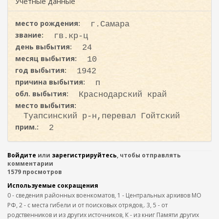
ж
Учетные данные
и
а
с
н
место рождения:
г.Самара
к
и
звание:
гв.кр-ц
ю
а
день выбытия:
24
месяц выбытия:
10
год выбытия:
1942
причина выбытия:
п
обл. выбытия:
Краснодарский край
место выбытия:
Туапсинский р-н,перевал Гойтский
прим.:
2
Войдите
или
зарегистрируйтесь
, чтобы отправлять
комментарии
1579 просмотров
Используемые сокращения
0 - сведения районных военкоматов, 1 - Центральных архивов МО
РФ, 2 - с места гибели и от поисковых отрядов,. 3, 5 - от
родственников и из других источников, К - из книг Памяти других