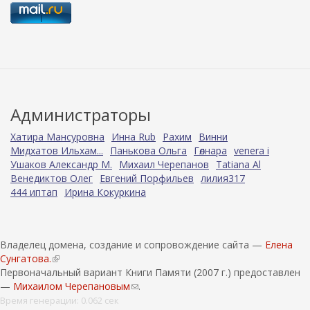
Администраторы
Хатира Мансуровна
Инна Rub
Рахим
Винни
Мидхатов Ильхам...
Панькова Ольга
Гөлнара
venera i
Ушаков Александр М.
Михаил Черепанов
Tatiana Al
Венедиктов Олег
Евгений Порфильев
лилия317
444 иптап
Ирина Кокуркина
Владелец домена, создание и сопровождение сайта —
Елена
Сунгатова.
(
Первоначальный вариант Книги Памяти (2007 г.) предоставлен
в
—
Михаилом Черепановым
н
(
.
е
с
Время генерации: 0.062 сек