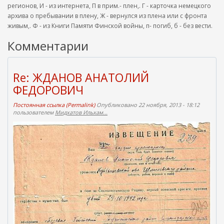
регионов, И - из интернета, П в прим.- плен,. Г - карточка немецкого
архива о пребывании в плену, Ж - вернулся из плена или с фронта
живым,. Ф - из Книги Памяти Финской войны, п- погиб, б - без вести.
Комментарии
Re: ЖДАНОВ АНАТОЛИЙ
ФЕДОРОВИЧ
Постоянная ссылка (Permalink)
Опубликовано 22 ноября, 2013 - 18:12
пользователем
Мидхатов Ильхам...