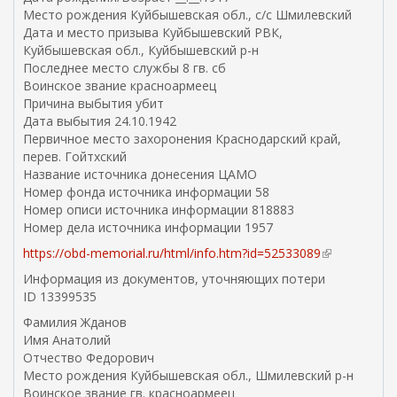
Место рождения Куйбышевская обл., с/с Шмилевский
Дата и место призыва Куйбышевский РВК,
Куйбышевская обл., Куйбышевский р-н
Последнее место службы 8 гв. сб
Воинское звание красноармеец
Причина выбытия убит
Дата выбытия 24.10.1942
Первичное место захоронения Краснодарский край,
перев. Гойтхский
Название источника донесения ЦАМО
Номер фонда источника информации 58
Номер описи источника информации 818883
Номер дела источника информации 1957
https://obd-memorial.ru/html/info.htm?id=52533089
(
в
Информация из документов, уточняющих потери
н
ID 13399535
е
Фамилия Жданов
ш
Имя Анатолий
н
Отчество Федорович
я
Место рождения Куйбышевская обл., Шмилевский р-н
я
Воинское звание гв. красноармеец
с