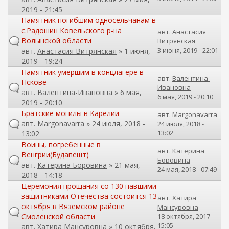
2019 - 21:45
Памятник погибшим односельчанам в
с.Радошин Ковельского р-на
авт.
Анастасия
Волынской области
Витрянская
3 июня, 2019 - 22:01
авт.
Анастасия Витрянская
» 1 июня,
2019 - 19:24
Памятник умершим в концлагере в
авт.
Валентина-
Пскове
Ивановна
авт.
Валентина-Ивановна
» 6 мая,
6 мая, 2019 - 20:10
2019 - 20:10
Братские могилы в Карелии
авт.
Margonavarra
авт.
Margonavarra
» 24 июля, 2018 -
24 июля, 2018 -
13:02
13:02
Воины, погребенные в
авт.
Катерина
Венгрии(Будапешт)
Боровина
авт.
Катерина Боровина
» 21 мая,
24 мая, 2018 - 07:49
2018 - 14:18
Церемония прощания со 130 павшими
защитниками Отечества состоится 13
авт.
Хатира
октября в Вяземском районе
Мансуровна
Смоленской области
18 октября, 2017 -
15:05
авт.
Хатира Мансуровна
» 10 октября,