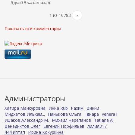
5 дней 9 часов
назад
1 из 10783
›
Показать все комментарии
Администраторы
Хатира Мансуровна
Инна Rub
Рахим
Винни
Мидхатов Ильхам...
Панькова Ольга
Гөлнара
venera i
Ушаков Александр М.
Михаил Черепанов
Tatiana Al
Венедиктов Олег
Евгений Порфильев
лилия317
444 иптап
Ирина Кокуркина