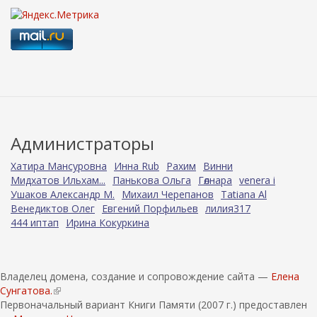
Администраторы
Хатира Мансуровна
Инна Rub
Рахим
Винни
Мидхатов Ильхам...
Панькова Ольга
Гөлнара
venera i
Ушаков Александр М.
Михаил Черепанов
Tatiana Al
Венедиктов Олег
Евгений Порфильев
лилия317
444 иптап
Ирина Кокуркина
Владелец домена, создание и сопровождение сайта —
Елена
Сунгатова.
(
Первоначальный вариант Книги Памяти (2007 г.) предоставлен
в