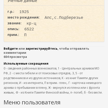
ж
Учетные данные
и
а
с
н
г.р.:
1925
к
и
место рождения:
Апс,с.Подберезье
ю
а
звание:
кр-ц
опись:
6522
прим.:
П
Войдите
или
зарегистрируйтесь
, чтобы отправлять
комментарии
604 просмотра
Используемые сокращения
0 - сведения районных военкоматов, 1 - Центральных архивов МО
РФ, 2 - с места гибели и от поисковых отрядов,. 3, 5 - от
родственников и из других источников, К - из книг Памяти других
регионов, И - из интернета, П в прим.- плен,. Г - карточка немецкого
архива о пребывании в плену, Ж - вернулся из плена или с фронта
живым,. Ф - из Книги Памяти Финской войны, п- погиб, б - без вести.
Меню пользователя