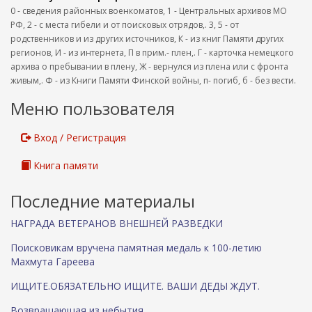
0 - сведения районных военкоматов, 1 - Центральных архивов МО
РФ, 2 - с места гибели и от поисковых отрядов,. 3, 5 - от
родственников и из других источников, К - из книг Памяти других
регионов, И - из интернета, П в прим.- плен,. Г - карточка немецкого
архива о пребывании в плену, Ж - вернулся из плена или с фронта
живым,. Ф - из Книги Памяти Финской войны, п- погиб, б - без вести.
Меню пользователя
Вход / Регистрация
Книга памяти
Последние материалы
НАГРАДА ВЕТЕРАНОВ ВНЕШНЕЙ РАЗВЕДКИ
Поисковикам вручена памятная медаль к 100-летию
Махмута Гареева
ИЩИТЕ.ОБЯЗАТЕЛЬНО ИЩИТЕ. ВАШИ ДЕДЫ ЖДУТ.
Возвращающая из небытия