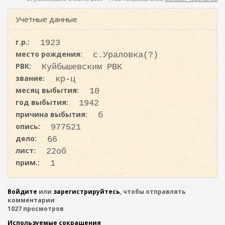
ж
о
а
Учетные данные
н
и
и
с
ю
г.р.:
1923
к
место рождения:
с.Ураловка(?)
а
РВК:
Куйбышевским РВК
звание:
кр-ц
месяц выбытия:
10
год выбытия:
1942
причина выбытия:
б
опись:
977521
дело:
66
лист:
22об
прим.:
1
Войдите
или
зарегистрируйтесь
, чтобы отправлять
комментарии
1027 просмотров
Используемые сокращения