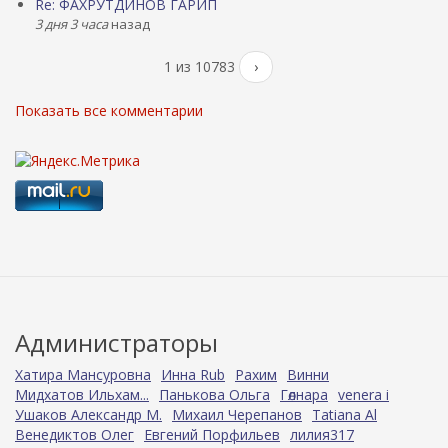
Re: ФАХРУТДИНОВ ГАРИП
3 дня 3 часа
назад
1 из 10783
›
Показать все комментарии
Администраторы
Хатира Мансуровна
Инна Rub
Рахим
Винни
Мидхатов Ильхам...
Панькова Ольга
Гөлнара
venera i
Ушаков Александр М.
Михаил Черепанов
Tatiana Al
Венедиктов Олег
Евгений Порфильев
лилия317