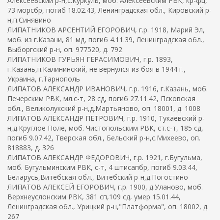
Алексеевский р-н,с.Куркуль, моб. Алексеевским РВК, кр-фц,
73 морсбр, погиб 18.02.43, Ленинградская обл., Кировский р-
н,п.Синявино
ЛИПАТНИКОВ АРСЕНТИЙ ЕГОРОВИЧ, г.р. 1918, Марий Эл,
моб. из г.Казани, 81 мд, погиб 4.11.39, Ленинградская обл.,
Выборгский р-н, оп. 977520, д. 792
ЛИПАТНИКОВ ГУРЬЯН ГЕРАСИМОВИЧ, г.р. 1893,
г.Казань,п.Калининский, не вернулся из боя в 1944 г.,
Украина, г.Тарнополь
ЛИПАТОВ АЛЕКСАНДР ИВАНОВИЧ, г.р. 1916, г.Казань, моб.
Печерским РВК, мл.с-т, 28 сд, погиб 27.11.42, Псковская
обл., Великолукский р-н,д.Мартьяново, оп. 18001, д. 1008
ЛИПАТОВ АЛЕКСАНДР ПЕТРОВИЧ, г.р. 1910, Тукаевский р-
н,д.Круглое Поле, моб. Чистопольским РВК, ст.с-т, 185 сд,
погиб 9.07.42, Тверская обл., Бельский р-н,с.Михеево, оп.
818883, д. 326
ЛИПАТОВ АЛЕКСАНДР ФЕДОРОВИЧ, г.р. 1921, г.Бугульма,
моб. Бугульминским РВК, с-т, 4 штисапбр, погиб 9.03.44,
Беларусь,Витебская обл., Витебский р-н,д.Погостино
ЛИПАТОВ АЛЕКСЕЙ ЕГОРОВИЧ, г.р. 1900, д.Уланово, моб.
Верхнеуслонским РВК, 381 сп,109 сд, умер 15.01.44,
Ленинградская обл., Урицкий р-н,"Платформа", оп. 18002, д.
267