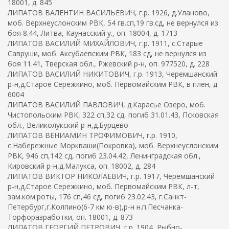
18001, д. 845
ЛИПАТОВ ВАЛЕНТИН ВАСИЛЬЕВИЧ, г.р. 1926, д.Уланово,
моб. Верхнеуслонским РВК, 54 гв.сп,19 гв.сд, не вернулся из
боя 8.44, Литва, Каунасский у., оп. 18004, д. 1713
ЛИПАТОВ ВАСИЛИЙ МИХАЙЛОВИЧ, г.р. 1911, с.Старые
Савруши, моб. Аксубаевским РВК, 183 сд, не вернулся из
боя 11.41, Тверская обл., Ржевский р-н, оп. 977520, д. 228
ЛИПАТОВ ВАСИЛИЙ НИКИТОВИЧ, г.р. 1913, Черемшанский
р-н,д.Старое Сережкино, моб. Первомайским РВК, в плен, д.
6004
ЛИПАТОВ ВАСИЛИЙ ПАВЛОВИЧ, д.Карасье Озеро, моб.
Чистопольским РВК, 322 сп,32 сд, погиб 31.01.43, Псковская
обл., Великолукский р-н,д.Бурцево
ЛИПАТОВ ВЕНИАМИН ТРОФИМОВИЧ, г.р. 1910,
с.Набережные Моркваши(Покровка), моб. Верхнеуслонским
РВК, 946 сп,142 сд, погиб 23.04.42, Ленинградская обл.,
Кировский р-н,д.Малукса, оп. 18002, д. 284
ЛИПАТОВ ВИКТОР НИКОЛАЕВИЧ, г.р. 1917, Черемшанский
р-н,д.Старое Сережкино, моб. Первомайским РВК, л-т,
зам.ком.роты, 176 сп,46 сд, погиб 23.02.43, г.Санкт-
Петербург,г.Колпино(6-7 км ю-в),р-н н.п.Песчанка-
Торфоразработки, оп. 18001, д. 873
ЛИПАТОВ ГЕОРГИЙ ПЕТРОВИЧ, г.р. 1904, Рыбно-