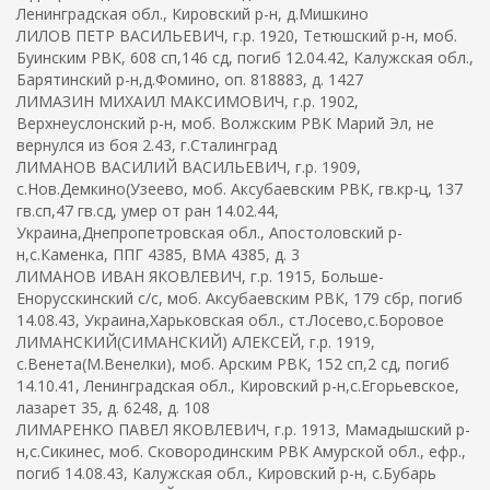
Ленинградская обл., Кировский р-н, д.Мишкино
ЛИЛОВ ПЕТР ВАСИЛЬЕВИЧ, г.р. 1920, Тетюшский р-н, моб.
Буинским РВК, 608 сп,146 сд, погиб 12.04.42, Калужская обл.,
Барятинский р-н,д.Фомино, оп. 818883, д. 1427
ЛИМАЗИН МИХАИЛ МАКСИМОВИЧ, г.р. 1902,
Верхнеуслонский р-н, моб. Волжским РВК Марий Эл, не
вернулся из боя 2.43, г.Сталинград
ЛИМАНОВ ВАСИЛИЙ ВАСИЛЬЕВИЧ, г.р. 1909,
с.Нов.Демкино(Узеево, моб. Аксубаевским РВК, гв.кр-ц, 137
гв.сп,47 гв.сд, умер от ран 14.02.44,
Украина,Днепропетровская обл., Апостоловский р-
н,с.Каменка, ППГ 4385, ВМА 4385, д. 3
ЛИМАНОВ ИВАН ЯКОВЛЕВИЧ, г.р. 1915, Больше-
Енорусскинский с/с, моб. Аксубаевским РВК, 179 сбр, погиб
14.08.43, Украина,Харьковская обл., ст.Лосево,с.Боровое
ЛИМАНСКИЙ(СИМАНСКИЙ) АЛЕКСЕЙ, г.р. 1919,
с.Венета(М.Венелки), моб. Арским РВК, 152 сп,2 сд, погиб
14.10.41, Ленинградская обл., Кировский р-н,с.Егорьевское,
лазарет 35, д. 6248, д. 108
ЛИМАРЕНКО ПАВЕЛ ЯКОВЛЕВИЧ, г.р. 1913, Мамадышский р-
н,с.Сикинес, моб. Сковородинским РВК Амурской обл., ефр.,
погиб 14.08.43, Калужская обл., Кировский р-н, с.Бубарь