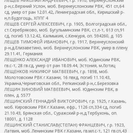
ЛЕЩЕВ НИКОЛАЙ АНДРЕЕВИЧ, г.р. 1910, Верхнеуслонский
р-н,с.Верхний Услон, моб. Верхнеуслонским РВК, 451 сп,64
сд, умер от ран 12.01.42, Ленинградская обл., Киришский р-
н,п.Будогощь, ХППГ 4
ЛЕЩЕВ СЕРГЕЙ АЛЕКСЕЕВИЧ, г.р. 1905, Волгоградская обл.,
ст.Серебряково, моб. Бугульминским РВК, ст.л-т, 613 сп,91
сд, погиб 13.12.42, Калмыкия, с.Кенкуря, оп. 594260, д. 105
ЛЕЩЕВ ТИМОФЕЙ ИВАНОВИЧ, г.р. 1917, Верхнеуслонский
р-н,д.Елизаветино, моб. Верхнеуслонским РВК, умер в плену
29.11.41, Германия
ЛЕЩЕНКО АЛЕКСАНДР ИВАНОВИЧ, моб. Юдинским РВК,
гв.с-т, 28 гв.сд, умер от ран 18.09.44, Эстония, м.Лотиц
ЛЕЩЕНКОВ НИКИФОР МАТВЕЕВИЧ, г.р. 1898, моб.
Молотовским РВК г.Казани, 16 пвкд, погиб 11.10.43,
Украина,Черниговская обл., Репкинский р-н,с.Березовка
ЛЕЩИН ЗИНОВИЙ МАТВЕЕВИЧ, моб. Юдинским РВК, в
плен, д. 5577
ЛЕЩИНСКИЙ ГЕННАДИЙ ВИКТОРОВИЧ, г.р. 1925, г.Казань,
моб. Кировским РВК г.Казани, ефр., 1126 сп,334 сд, погиб
21.10.43, Брянская обл., Суражский р-н,д.Тербухонь, оп.
18001, д. 1128
ЛЕЩИНСКИЙ СТАНИСЛАВ(СТЕПАН) ФРАНЦЕВИЧ, г.р. 1923,
Латвия, моб. Ленинским РВК г.Казани, гв.мл.с-т, 121 гв.сп,43