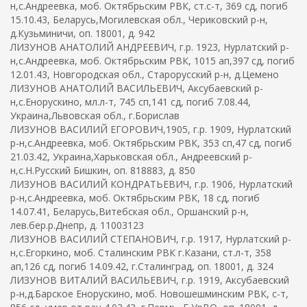
н,с.Андреевка, моб. Октябрьским РВК, ст.с-т, 369 сд, погиб
15.10.43, Беларусь,Могилевская обл., Чериковский р-н,
д.Кузьминичи, оп. 18001, д. 942
ЛИЗУНОВ АНАТОЛИЙ АНДРЕЕВИЧ, г.р. 1923, Нурлатский р-
н,с.Андреевка, моб. Октябрьским РВК, 1015 ап,397 сд, погиб
12.01.43, Новгородская обл., Старорусский р-н, д.Цемено
ЛИЗУНОВ АНАТОЛИЙ ВАСИЛЬЕВИЧ, Аксубаевский р-
н,с.Енорускино, мл.л-т, 745 сп,141 сд, погиб 7.08.44,
Украина,Львовская обл., г.Борислав
ЛИЗУНОВ ВАСИЛИЙ ЕГОРОВИЧ,1905, г.р. 1909, Нурлатский
р-н,с.Андреевка, моб. Октябрьским РВК, 353 сп,47 сд, погиб
21.03.42, Украина,Харьковская обл., Андреевский р-
н,с.Н.Русский Бишкин, оп. 818883, д. 850
ЛИЗУНОВ ВАСИЛИЙ КОНДРАТЬЕВИЧ, г.р. 1906, Нурлатский
р-н,с.Андреевка, моб. Октябрьским РВК, 18 сд, погиб
14.07.41, Беларусь,Витебская обл., Оршанский р-н,
лев.бер.р.Днепр, д. 11003123
ЛИЗУНОВ ВАСИЛИЙ СТЕПАНОВИЧ, г.р. 1917, Нурлатский р-
н,с.Егоркино, моб. Сталинским РВК г.Казани, ст.л-т, 358
ап,126 сд, погиб 14.09.42, г.Сталинград, оп. 18001, д. 324
ЛИЗУНОВ ВИТАЛИЙ ВАСИЛЬЕВИЧ, г.р. 1919, Аксубаевский
р-н,д.Барское Енорускино, моб. Новошешминским РВК, с-т,