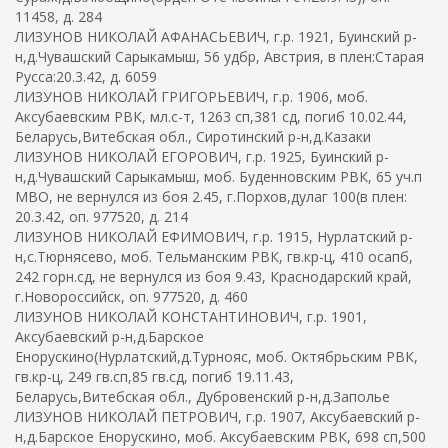
11458, д. 284
ЛИЗУНОВ НИКОЛАЙ АФАНАСЬЕВИЧ, г.р. 1921, Буинский р-
н,д.Чувашский Сарыкамыш, 56 удбр, Австрия, в плен:Старая
Русса:20.3.42, д. 6059
ЛИЗУНОВ НИКОЛАЙ ГРИГОРЬЕВИЧ, г.р. 1906, моб.
Аксубаевским РВК, мл.с-т, 1263 сп,381 сд, погиб 10.02.44,
Беларусь,Витебская обл., Сиротинский р-н,д.Казаки
ЛИЗУНОВ НИКОЛАЙ ЕГОРОВИЧ, г.р. 1925, Буинский р-
н,д.Чувашский Сарыкамыш, моб. Буденновским РВК, 65 уч.п
МВО, не вернулся из боя 2.45, г.Порхов,дулаг 100(в плен:
20.3.42, оп. 977520, д. 214
ЛИЗУНОВ НИКОЛАЙ ЕФИМОВИЧ, г.р. 1915, Нурлатский р-
н,с.Тюрнясево, моб. Тельманским РВК, гв.кр-ц, 410 осапб,
242 горн.сд, не вернулся из боя 9.43, Краснодарский край,
г.Новороссийск, оп. 977520, д. 460
ЛИЗУНОВ НИКОЛАЙ КОНСТАНТИНОВИЧ, г.р. 1901,
Аксубаевский р-н,д.Барское
Енорускино(Нурлатский,д.Турнояс, моб. Октябрьским РВК,
гв.кр-ц, 249 гв.сп,85 гв.сд, погиб 19.11.43,
Беларусь,Витебская обл., Дубровенский р-н,д.Заполье
ЛИЗУНОВ НИКОЛАЙ ПЕТРОВИЧ, г.р. 1907, Аксубаевский р-
н,д.Барское Енорускино, моб. Аксубаевским РВК, 698 сп,500