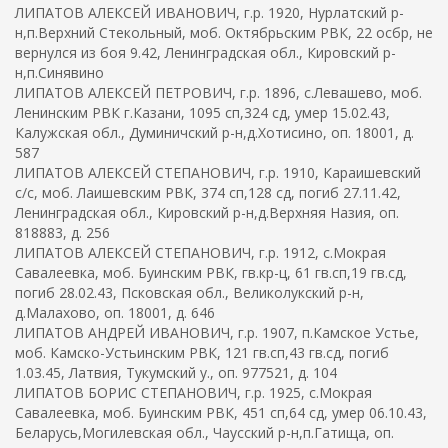
ЛИПАТОВ АЛЕКСЕЙ ИВАНОВИЧ, г.р. 1920, Нурлатский р-
н,п.Верхний Стекольный, моб. Октябрьским РВК, 22 осбр, не
вернулся из боя 9.42, Ленинградская обл., Кировский р-
н,п.Синявино
ЛИПАТОВ АЛЕКСЕЙ ПЕТРОВИЧ, г.р. 1896, с.Левашево, моб.
Ленинским РВК г.Казани, 1095 сп,324 сд, умер 15.02.43,
Калужская обл., Думиничский р-н,д.Хотисино, оп. 18001, д.
587
ЛИПАТОВ АЛЕКСЕЙ СТЕПАНОВИЧ, г.р. 1910, Караишевский
с/с, моб. Лаишевским РВК, 374 сп,128 сд, погиб 27.11.42,
Ленинградская обл., Кировский р-н,д.Верхняя Назия, оп.
818883, д. 256
ЛИПАТОВ АЛЕКСЕЙ СТЕПАНОВИЧ, г.р. 1912, с.Мокрая
Савалеевка, моб. Буинским РВК, гв.кр-ц, 61 гв.сп,19 гв.сд,
погиб 28.02.43, Псковская обл., Великолукский р-н,
д.Малахово, оп. 18001, д. 646
ЛИПАТОВ АНДРЕЙ ИВАНОВИЧ, г.р. 1907, п.Камское Устье,
моб. Камско-Устьинским РВК, 121 гв.сп,43 гв.сд, погиб
1.03.45, Латвия, Тукумский у., оп. 977521, д. 104
ЛИПАТОВ БОРИС СТЕПАНОВИЧ, г.р. 1925, с.Мокрая
Савалеевка, моб. Буинским РВК, 451 сп,64 сд, умер 06.10.43,
Беларусь,Могилевская обл., Чаусский р-н,п.Гатища, оп.