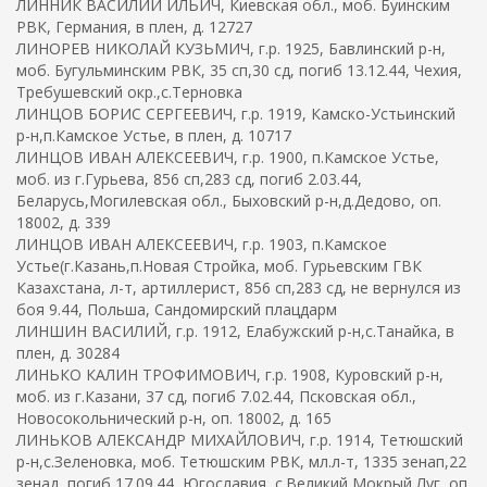
ЛИННИК ВАСИЛИЙ ИЛЬИЧ, Киевская обл., моб. Буинским
РВК, Германия, в плен, д. 12727
ЛИНОРЕВ НИКОЛАЙ КУЗЬМИЧ, г.р. 1925, Бавлинский р-н,
моб. Бугульминским РВК, 35 сп,30 сд, погиб 13.12.44, Чехия,
Требушевский окр.,с.Терновка
ЛИНЦОВ БОРИС СЕРГЕЕВИЧ, г.р. 1919, Камско-Устьинский
р-н,п.Камское Устье, в плен, д. 10717
ЛИНЦОВ ИВАН АЛЕКСЕЕВИЧ, г.р. 1900, п.Камское Устье,
моб. из г.Гурьева, 856 сп,283 сд, погиб 2.03.44,
Беларусь,Могилевская обл., Быховский р-н,д.Дедово, оп.
18002, д. 339
ЛИНЦОВ ИВАН АЛЕКСЕЕВИЧ, г.р. 1903, п.Камское
Устье(г.Казань,п.Новая Стройка, моб. Гурьевским ГВК
Казахстана, л-т, артиллерист, 856 сп,283 сд, не вернулся из
боя 9.44, Польша, Сандомирский плацдарм
ЛИНШИН ВАСИЛИЙ, г.р. 1912, Елабужский р-н,с.Танайка, в
плен, д. 30284
ЛИНЬКО КАЛИН ТРОФИМОВИЧ, г.р. 1908, Куровский р-н,
моб. из г.Казани, 37 сд, погиб 7.02.44, Псковская обл.,
Новосокольнический р-н, оп. 18002, д. 165
ЛИНЬКОВ АЛЕКСАНДР МИХАЙЛОВИЧ, г.р. 1914, Тетюшский
р-н,с.Зеленовка, моб. Тетюшским РВК, мл.л-т, 1335 зенап,22
зенад, погиб 17.09.44, Югославия, с.Великий Мокрый Луг, оп.