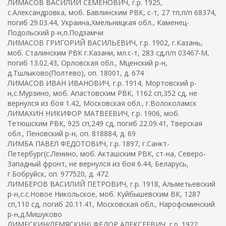
ЛИМАСОВ ВАСИЛИЙ СЕМЕНОВИЧ, г.р. 1925,
с.Александровка, моб. Бавлинским РВК, с-т, 27 тп,п/п 68374,
погиб 29.03.44, Украина,Хмельницкая обл., Каменец-
Подольский р-н,п.Подзамчи
ЛИМАСОВ ГРИГОРИЙ ВАСИЛЬЕВИЧ, г.р. 1902, г.Казань,
моб. Сталинским РВК г.Казани, мл.с-т, 283 сд,п/п 03467-М,
погиб 13.02.43, Орловская обл., Мценский р-н,
д.Тшлыково(Полтево), оп. 18001, д. 674
ЛИМАСОВ ИВАН ИВАНОВИЧ, г.р. 1914, Мортовский р-
н,с.Мурзино, моб. Апастовским РВК, 1162 сп,352 сд, не
вернулся из боя 1.42, Московская обл., г.Волоколамск
ЛИМАХИН НИКИФОР МАТВЕЕВИЧ, г.р. 1906, моб.
Тетюшским РВК, 925 сп,249 сд, погиб 22.09.41, Тверская
обл., Пеновский р-н, оп. 818884, д. 69
ЛИМБА ПАВЕЛ ФЕДОТОВИЧ, г.р. 1897, г.Санкт-
Петербург(с.Ленино, моб. Акташским РВК, ст-на, Северо-
Западный фронт, не вернулся из боя 6.44, Беларусь,
г.Бобруйск, оп. 977520, д. 472
ЛИМБЕРОВ ВАСИЛИЙ ПЕТРОВИЧ, г.р. 1918, Альметьевский
р-н,с.с.Новое Никольское, моб. Куйбышевским ВК, 1287
сп,110 сд, погиб 20.11.41, Московская обл., Нарофоминский
р-н,д.Мишуково
ЛИМЕСКИН(ЛЕМЯСКИН) ФЕДОР АЛЕКСЕЕВИЧ, г.р. 1922,