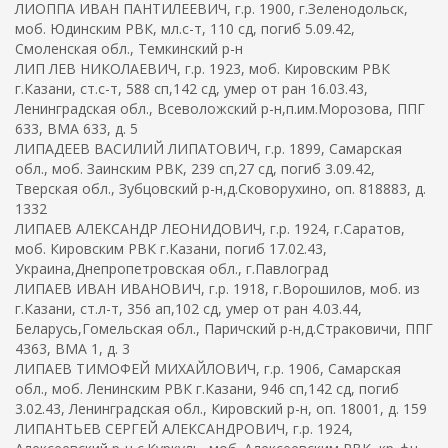
ЛИОППА ИВАН ПАНТИЛЕЕВИЧ, г.р. 1900, г.Зеленодольск,
моб. Юдинским РВК, мл.с-т, 110 сд, погиб 5.09.42,
Смоленская обл., Темкинский р-н
ЛИП ЛЕВ НИКОЛАЕВИЧ, г.р. 1923, моб. Кировским РВК
г.Казани, ст.с-т, 588 сп,142 сд, умер от ран 16.03.43,
Ленинградская обл., Всеволожский р-н,п.им.Морозова, ППГ
633, ВМА 633, д. 5
ЛИПАДЕЕВ ВАСИЛИЙ ЛИПАТОВИЧ, г.р. 1899, Самарская
обл., моб. Заинским РВК, 239 сп,27 сд, погиб 3.09.42,
Тверская обл., Зубцовский р-н,д.Сковорухино, оп. 818883, д.
1332
ЛИПАЕВ АЛЕКСАНДР ЛЕОНИДОВИЧ, г.р. 1924, г.Саратов,
моб. Кировским РВК г.Казани, погиб 17.02.43,
Украина,Днепропетровская обл., г.Павлоград
ЛИПАЕВ ИВАН ИВАНОВИЧ, г.р. 1918, г.Ворошилов, моб. из
г.Казани, ст.л-т, 356 ап,102 сд, умер от ран 4.03.44,
Беларусь,Гомельская обл., Паричский р-н,д.Страковичи, ППГ
4363, ВМА 1, д. 3
ЛИПАЕВ ТИМОФЕЙ МИХАЙЛОВИЧ, г.р. 1906, Самарская
обл., моб. Ленинским РВК г.Казани, 946 сп,142 сд, погиб
3.02.43, Ленинградская обл., Кировский р-н, оп. 18001, д. 159
ЛИПАНТЬЕВ СЕРГЕЙ АЛЕКСАНДРОВИЧ, г.р. 1924,