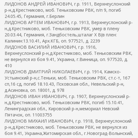
ЛИДОНОВ АНДРЕЙ ИВАНОВИЧ, г.р. 1911, Верхнеуслонский
р-н,д.Крестниково, моб. Теньковским РВК, п/п 9, погиб
24.05.45, Германия, г.Берлин
ЛИДОНОВ АРТЕМ ИВАНОВИЧ, г.р. 1913, Верхнеуслонский р-
н,д.Крестниково, моб. Теньковским РВК, умер в плену
20.03.44, Германия, г.Зандбостель,шталаг Х В(в плен:
Калинин:13.10.41, Арх.КГБ, оп. 977521, д. 2239
ЛИДОНОВ ВАСИЛИЙ ИВАНОВИЧ, г.р. 1916,
Верхнеуслонский р-н,д.Крестниково, моб. Теньковским РВК,
не вернулся из боя 9.41, Украина, г.Винница, оп. 977520, д.
410
ЛИДОНОВ ДМИТРИЙ НИКОЛАЕВИЧ, г.р. 1914, Камско-
Устьинский р-н,с.Теньки, моб. Теньковским РВК, ст.с-т, 167
сп,16 сд, погиб 18.10.43, Псковская обл., Невельский р-н,
д.Асиновка, оп. 18001, д. 978
ЛИДОНОВ ИВАН ИВАНОВИЧ, г.р. 1907, Верхнеуслонский р-
н,д.Крестниково, моб. Теньковским РВК, погиб 15.10.41,
Ленинградская обл., Кировский р-н,мемориал Невский
Пятачок, оп. 11003755
ЛИДОНОВ МИХАИЛ ИВАНОВИЧ, г.р. 1918, Верхнеуслонский
р-н,д.Крестниково, моб. Теньковским РВК, не вернулся из
боя 9.41, Украина,Житомирская обл., г.Новоград-Волынский,