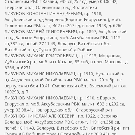
Сталинским РВК г.Казани, 932 сп,252 сд, умер 04.06.42,
Тверская обл., Оленинский р-н,д.Волосатики
ЛИЗУНОВ КОНСТАНТИН АНДРЕЕВИЧ, г.р. 1918,
Аксубаевский р-н,д.Андреево(Барское Енорускино), моб.
Тельманским РВК, л-т, 467 сп,267 сд, в плен:1943, д. 6266
ЛИЗУНОВ МАТВЕЙ ГРИГОРЬЕВИЧ, г.р. 1897, Аксубаевский
р-н,д.Барское Енорускино, моб. Аксубаевским РВК, 1115
сп,332 сд, погиб 27.11.43, Беларусь,Витебская обл.,
Витебский р-н,д.Сураж (Яновичи),д.Рыбаки
ЛИЗУНОВ МИХАИЛ ГРИГОРЬЕВИЧ, г.р. 1915, Мордовия,
Дубъязский р-н, моб. из г.Казани, 85 спб, в плен:Маковка, д.
6266, д. 6271
ЛИЗУНОВ МИХАИЛ НИКОЛАЕВИЧ, г.р.1910, Нурлатский р-
н,с.Андреевка, моб.Октябрьским РВК, мл.л-т, 20 зсбр, не
вернулся из боя 10.41, Смоленская обл., Вяземский р-н, оп.
100293, д. 7
ЛИЗУНОВ МИХАИЛ НИКОЛАЕВИЧ, г.р. 1910, с.Барское
Енорускино, моб. Аксубаевским РВК, мл.л-т, 682 сп,202 сд,
умер 03.08.41, Новгородская обл., Старорусский р-н
ЛИЗУНОВ НИКОЛАЙ АЛЕКСЕЕВИЧ, г.р. 1922, с.Верхняя
Баланда, моб. Аксубаевским РВК, ст.л-т, 1191 сп,358 сд,
погиб 18.11.43, Беларусь,Витебская обл., Витебский р-н, пгт
Сураж,д.Б.Любщино(орден Отеч.войны I ст.20.9.43), оп.