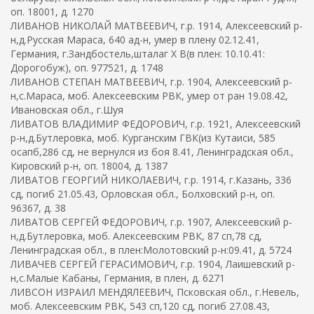
оп. 18001, д. 1270
ЛИВАНОВ НИКОЛАЙ МАТВЕЕВИЧ, г.р. 1914, Алексеевский р-
н,д.Русская Мараса, 640 ад-н, умер в плену 02.12.41,
Германия, г.Зандбостель,шталаг X B(в плен: 10.10.41:
Дорогобуж), оп. 977521, д. 1748
ЛИВАНОВ СТЕПАН МАТВЕЕВИЧ, г.р. 1904, Алексеевский р-
н,с.Мараса, моб. Алексеевским РВК, умер от ран 19.08.42,
Ивановская обл., г.Шуя
ЛИВАТОВ ВЛАДИМИР ФЕДОРОВИЧ, г.р. 1921, Алексеевский
р-н,д.Бутлеровка, моб. Курганским ГВК(из Кутаиси, 585
осапб,286 сд, не вернулся из боя 8.41, Ленинградская обл.,
Кировский р-н, оп. 18004, д. 1387
ЛИВАТОВ ГЕОРГИЙ НИКОЛАЕВИЧ, г.р. 1914, г.Казань, 336
сд, погиб 21.05.43, Орловская обл., Болховский р-н, оп.
96367, д. 38
ЛИВАТОВ СЕРГЕЙ ФЕДОРОВИЧ, г.р. 1907, Алексеевский р-
н,д.Бутлеровка, моб. Алексеевским РВК, 87 сп,78 сд,
Ленинградская обл., в плен:Молотовский р-н:09.41, д. 5724
ЛИВАЧЕВ СЕРГЕЙ ГЕРАСИМОВИЧ, г.р. 1904, Лаишевский р-
н,с.Малые Кабаны, Германия, в плен, д. 6271
ЛИВСОН ИЗРАИЛ МЕНДЯЛЕЕВИЧ, Псковская обл., г.Невель,
моб. Алексеевским РВК, 543 сп,120 сд, погиб 27.08.43,