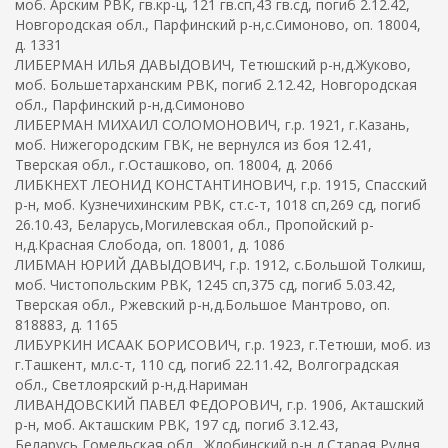
моб. Арским РВК, гв.кр-ц, 121 гв.сп,43 гв.сд, погиб 2.12.42,
Новгородская обл., Парфинский р-н,с.Симоново, оп. 18004,
д. 1331
ЛИБЕРМАН ИЛЬЯ ДАВЫДОВИЧ, Тетюшский р-н,д.Жуково,
моб. Большетарханским РВК, погиб 2.12.42, Новгородская
обл., Парфинский р-н,д.Симоново
ЛИБЕРМАН МИХАИЛ СОЛОМОНОВИЧ, г.р. 1921, г.Казань,
моб. Нижегородским ГВК, не вернулся из боя 12.41,
Тверская обл., г.Осташково, оп. 18004, д. 2066
ЛИБКНЕХТ ЛЕОНИД КОНСТАНТИНОВИЧ, г.р. 1915, Спасский
р-н, моб. Кузнечихинским РВК, ст.с-т, 1018 сп,269 сд, погиб
26.10.43, Беларусь,Могилевская обл., Пропойский р-
н,д.Красная Слобода, оп. 18001, д. 1086
ЛИБМАН ЮРИЙ ДАВЫДОВИЧ, г.р. 1912, с.Большой Толкиш,
моб. Чистопольским РВК, 1245 сп,375 сд, погиб 5.03.42,
Тверская обл., Ржевский р-н,д.Большое Мантрово, оп.
818883, д. 1165
ЛИБУРКИН ИСААК БОРИСОВИЧ, г.р. 1923, г.Тетюши, моб. из
г.Ташкент, мл.с-т, 110 сд, погиб 22.11.42, Волгоградская
обл., Светлоярский р-н,д.Нариман
ЛИВАНДОВСКИЙ ПАВЕЛ ФЕДОРОВИЧ, г.р. 1906, Акташский
р-н, моб. Акташским РВК, 197 сд, погиб 3.12.43,
Беларусь,Гомельская обл., Жлобинский р-н,д.Старая Рудня,