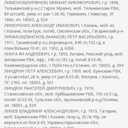
ЛИМОНОВ(ЛИПЯНОВ) МИХАИЛ НИКИФОРОВИЧ, г.р. 1898,
Тельманский р-н,с.Старое Мухино, моб. Тельманским РВК,
80 штсапб, умер от ран 1.06.45, Германия, г.Намслау, ЭГ
1866, оп. 18003, д. 924
ЛИМОРЕНКО АЛЕКСАНДР ИВАНОВИЧ, г.Казань, моб. из
г.Казани, политрук, погиб, Смоленская обл., Гагаринский р-н
ЛИНАКОВ(ЛАНСКОВ,ЛАНАКОВ) ПЕТР ВАСИЛЬЕВИЧ, г.р.
1911, Тукаевский р-н,с.Боровецкое, 646 сп,152 сд, в
плен:Вязьма:10.41, оп. 1302, д. 6266
ЛИНГА ЯН АНДРЕЕВИЧ, г.р. 1893, Латвия, Рижский уезд, моб.
Билярским РВК, ефр., 140 сп,182 сд, погиб 8.03.45,
Калининградская обл., г.Побетен,х.Готенен, оп. 18003, д. 394
ЛИНДРИН ПЕТР АЛЕКСЕЕВИЧ, г.р. 1909, моб. Буинским РВК,
4 уч.автобат,26 А, умер от ран 8.03.45, Венгрия, г.Калочос,
ПГ 2765, оп. 18003, д. 501
ЛИНДЮК ПАНТЕЛЕЙ ДМИТРИЕВИЧ, г.р. 1919,
Станиславская обл., моб. Куйбышевским РВК, 190 сп,5 сд,
погиб 20.02.43, Тульская обл., Арсеньевский р-н,д.Поляны,
оп. 18001, д. 929
ЛИНЕВ ВЛАДИМИР АЛЕКСАНДРОВИЧ, г.р. 1919, Татария,
моб. Бауманским РВК г.Казани, гв.кр-ц, 20 гв.тбр, не
вернулся из боя 8.43, Украина,Харьковская обл.,