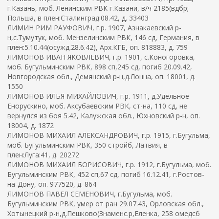
г.Казань, моб. Ленинским РВК г.Казани, в/ч 2185(вдбр;
Польша, в плен:Сталинград:08.42, д. 33403
ЛИМИН РИМ РАУФОВИЧ, г.р. 1907, Азнакаевский р-
н,с.Тумутук, моб. Мензелинским РВК, 146 сд, Германия, в
плен:5.10.44(осужд.28.6.42), Арх.КГБ, оп. 818883, д. 759
ЛИМОНОВ ИВАН ЯКОВЛЕВИЧ, г.р. 1901, с.Коногоровка,
моб. Бугульминским РВК, 898 сп,245 сд, погиб 20.09.42,
Новгородская обл., Демянский р-н,д.Лонна, оп. 18001, д.
1550
ЛИМОНОВ ИЛЬЯ МИХАЙЛОВИЧ, г.р. 1911, д.Удельное
Енорускино, моб. Аксубаевским РВК, ст-на, 110 сд, не
вернулся из боя 5.42, Калужская обл., Юхновский р-н, оп.
18004, д. 1872
ЛИМОНОВ МИХАИЛ АЛЕКСАНДРОВИЧ, г.р. 1915, г.Бугульма,
моб. Бугульминским РВК, 350 стройб, Латвия, в
плен:Луга:41, д. 20272
ЛИМОНОВ МИХАИЛ БОРИСОВИЧ, г.р. 1912, г.Бугульма, моб.
Бугульминским РВК, 452 сп,67 сд, погиб 16.12.41, г.Ростов-
на-Дону, оп. 977520, д. 864
ЛИМОНОВ ПАВЕЛ СЕМЕНОВИЧ, г.Бугульма, моб.
Бугульминским РВК, умер от ран 29.07.43, Орловская обл.,
Хотынецкий р-н,д.Пешково(Знаменс.р,Еленка, 258 омедсб