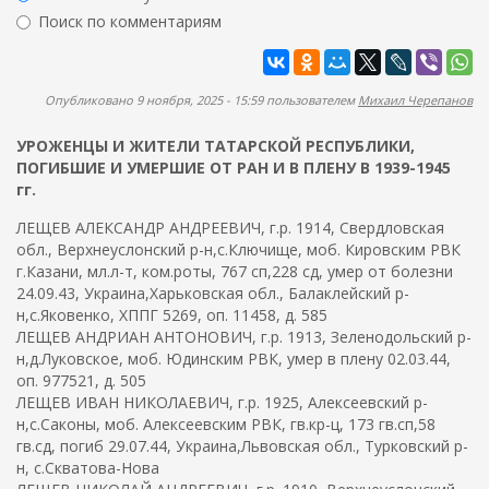
ж
р
Поиск по комментариям
а
м
н
Найти
а
и
ю
п
Опубликовано 9 ноября, 2025 - 15:59 пользователем
Михаил Черепанов
о
УРОЖЕНЦЫ И ЖИТЕЛИ ТАТАРСКОЙ РЕСПУБЛИКИ,
и
ПОГИБШИЕ И УМЕРШИЕ ОТ РАН И В ПЛЕНУ В 1939-1945
с
гг.
к
ЛЕЩЕВ АЛЕКСАНДР АНДРЕЕВИЧ, г.р. 1914, Свердловская
а
обл., Верхнеуслонский р-н,с.Ключище, моб. Кировским РВК
г.Казани, мл.л-т, ком.роты, 767 сп,228 сд, умер от болезни
24.09.43, Украина,Харьковская обл., Балаклейский р-
н,с.Яковенко, ХППГ 5269, оп. 11458, д. 585
ЛЕЩЕВ АНДРИАН АНТОНОВИЧ, г.р. 1913, Зеленодольский р-
н,д.Луковское, моб. Юдинским РВК, умер в плену 02.03.44,
оп. 977521, д. 505
ЛЕЩЕВ ИВАН НИКОЛАЕВИЧ, г.р. 1925, Алексеевский р-
н,с.Саконы, моб. Алексеевским РВК, гв.кр-ц, 173 гв.сп,58
гв.сд, погиб 29.07.44, Украина,Львовская обл., Турковский р-
н, с.Скватова-Нова