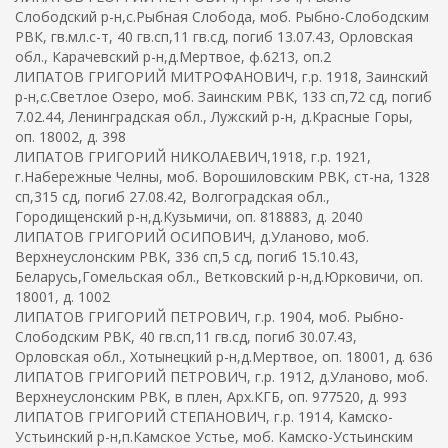
Слободский р-н,с.Рыбная Слобода, моб. Рыбно-Слободским
РВК, гв.мл.с-т, 40 гв.сп,11 гв.сд, погиб 13.07.43, Орловская
обл., Карачевский р-н,д.Мертвое, ф.6213, оп.2
ЛИПАТОВ ГРИГОРИЙ МИТРОФАНОВИЧ, г.р. 1918, Заинский
р-н,с.Светлое Озеро, моб. Заинским РВК, 133 сп,72 сд, погиб
7.02.44, Ленинградская обл., Лужский р-н, д.Красные Горы,
оп. 18002, д. 398
ЛИПАТОВ ГРИГОРИЙ НИКОЛАЕВИЧ,1918, г.р. 1921,
г.Набережные Челны, моб. Ворошиловским РВК, ст-на, 1328
сп,315 сд, погиб 27.08.42, Волгоградская обл.,
Городищенский р-н,д.Кузьмичи, оп. 818883, д. 2040
ЛИПАТОВ ГРИГОРИЙ ОСИПОВИЧ, д.Уланово, моб.
Верхнеуслонским РВК, 336 сп,5 сд, погиб 15.10.43,
Беларусь,Гомельская обл., Ветковский р-н,д.Юрковичи, оп.
18001, д. 1002
ЛИПАТОВ ГРИГОРИЙ ПЕТРОВИЧ, г.р. 1904, моб. Рыбно-
Слободским РВК, 40 гв.сп,11 гв.сд, погиб 30.07.43,
Орловская обл., Хотынецкий р-н,д.Мертвое, оп. 18001, д. 636
ЛИПАТОВ ГРИГОРИЙ ПЕТРОВИЧ, г.р. 1912, д.Уланово, моб.
Верхнеуслонским РВК, в плен, Арх.КГБ, оп. 977520, д. 993
ЛИПАТОВ ГРИГОРИЙ СТЕПАНОВИЧ, г.р. 1914, Камско-
Устьинский р-н,п.Камское Устье, моб. Камско-Устьинским