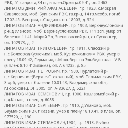
РВК, 51 санрота,84 пг, в плен:Оржица:09.41, оп. 5463
ЛИПАТОВ ДМИТРИЙ АФАНАСЬЕВИЧ, г.р. 1923, с.Мокрая
Савалеевка, моб. Буинским РВК, гв.кр-ц, 14 гв.мехбр, погиб
17.02.45, Венгрия, с.Салдино, оп. 18003, д. 324
ЛИПАТОВ ИВАН АНДРИЯНОВИЧ, г.р. 1903, Верхнеуслонский
р-н,д.Уланово, моб. Верхнеуслонским РВК, 111 зсп, умер от
болезни 11.41, Марий Эл, Звениговский р-н, ст.Суслонгер,
оп. 102973, д. 2
ЛИПАТОВ ИВАН ГРИГОРЬЕВИЧ, г.р. 1911, Спасский р-
н,с.Болховка(Кузнечиха), моб. Кузнечихинским РВК, умер в
плену 18.09.42, Германия, г.Мюльберг на Эльбе,шталаг IV B
(в плен: 8.10.41:Вязьма), оп. А-64233, д. 85
ЛИПАТОВ ИВАН ПЕТРОВИЧ, г.р. 1900, Нурлатский р-
н,с.Кирпичное(Верхне-Стекольный), моб. Тельманским РВК,
8 орб, умер от болезни 10.01.43, Владимирская обл.,
г.Гороховец, ЭГ 3005, оп. А-83627, д. 5221
ЛИПАТОВ ИВАН СЕМЕНОВИЧ, г.р. 1900, Кзылармейский р-
н,д.Канаш, в плен, д. 6088
ЛИПАТОВ ИВАН СЕРГЕЕВИЧ, г.р. 1910, д.Уланово, моб.
Бауманским РВК г.Казани, умер в плену 18.10.41, в плен, оп.
977520, д. 190
ЛИПАТОВ ИВАН СТЕПАНОВИЧ,1904, г.р. 1918, Рыбно-