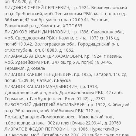
оп. 977520, д. 410
ЛИДОНОВ СЕРГЕЙ СЕРГЕЕВИЧ, г.р. 1924, Верхнеуслонский
р-н,п.Гребневский, моб. Теньковским РВК, мл.с-т, к-р. отд.,
564 минп,42 минбр, умер от ран 20.09.44, Эстония,
Рахьинский р-н,д.Хамостье, ХППГ 633
ЛИДЮКОВ ИВАН ДАНИЛОВИЧ, г.р. 1896, Самарская обл.,
моб. Свердловским РВК г.Казани, ст-на, 1073 сп,316 сд,
погиб 18.9.42, Волгоградская обл., Городищенский р-н,
ст.Котлубань, оп. 818883, д. 1862
ЛИЗАМАЕВ АЛЕКСАНДР ХАЗАМОВИЧ, г.р. 1924, г.Казань,
моб. Удерейским РВК, 347 оштр,6 А, погиб 18.04.45,
Германия, д.Козель
ЛИЗАНОВ КАРШИ ТЕНДЕНЕВИЧ, г.р. 1925, Татария, 116 сд,
погиб 15.09.44, Латвия, г.Бауска
ЛИЗАНОВ КАШАП ЯМАНДЫНОВИЧ, г.р. 1913,
Дрожжановский р-н, моб. Дрожжановским РВК, 42 сапб,
Германия, г.Гамбург (в плен: Ржев:01.42), д. 7331
ЛИЗОВСКИЙ ДМИТРИЙ ВАСИЛЬЕВИЧ, г.р. 1922, Кайбицкий
р-н,с.Эбалаково, моб. Кайбицким РВК, 712 ап,
Польша,Западно-Поморское воев., Каменьский пов.,
п.Сосновице,шталаг 302 (в плен:Очица:22.09.41, д. 20769
ЛИЗРАТОВ ФЕДОР ПЕТРОВИЧ, г.р. 1906, Нурлатский р-
н,д.Аксумла, моб. Октябрьским РВК, 29 зенбат, умер от ран