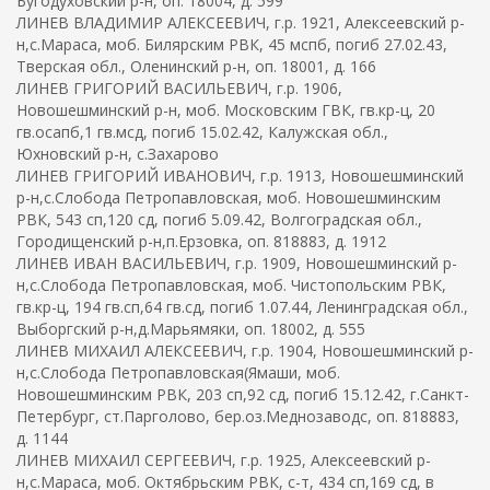
Бугодуховский р-н, оп. 18004, д. 599
ЛИНЕВ ВЛАДИМИР АЛЕКСЕЕВИЧ, г.р. 1921, Алексеевский р-
н,с.Мараса, моб. Билярским РВК, 45 мспб, погиб 27.02.43,
Тверская обл., Оленинский р-н, оп. 18001, д. 166
ЛИНЕВ ГРИГОРИЙ ВАСИЛЬЕВИЧ, г.р. 1906,
Новошешминский р-н, моб. Московским ГВК, гв.кр-ц, 20
гв.осапб,1 гв.мсд, погиб 15.02.42, Калужская обл.,
Юхновский р-н, с.Захарово
ЛИНЕВ ГРИГОРИЙ ИВАНОВИЧ, г.р. 1913, Новошешминский
р-н,с.Слобода Петропавловская, моб. Новошешминским
РВК, 543 сп,120 сд, погиб 5.09.42, Волгоградская обл.,
Городищенский р-н,п.Ерзовка, оп. 818883, д. 1912
ЛИНЕВ ИВАН ВАСИЛЬЕВИЧ, г.р. 1909, Новошешминский р-
н,с.Слобода Петропавловская, моб. Чистопольским РВК,
гв.кр-ц, 194 гв.сп,64 гв.сд, погиб 1.07.44, Ленинградская обл.,
Выборгский р-н,д.Марьямяки, оп. 18002, д. 555
ЛИНЕВ МИХАИЛ АЛЕКСЕЕВИЧ, г.р. 1904, Новошешминский р-
н,с.Слобода Петропавловская(Ямаши, моб.
Новошешминским РВК, 203 сп,92 сд, погиб 15.12.42, г.Санкт-
Петербург, ст.Парголово, бер.оз.Меднозаводс, оп. 818883,
д. 1144
ЛИНЕВ МИХАИЛ СЕРГЕЕВИЧ, г.р. 1925, Алексеевский р-
н,с.Мараса, моб. Октябрьским РВК, с-т, 434 сп,169 сд, в