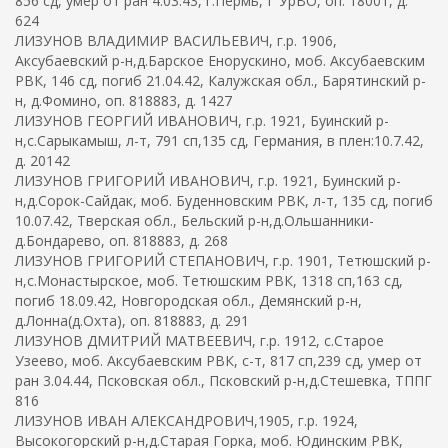
856 сд, умер от ран 4.03.43, г.Пермь, Г УрВО, оп. 18001, д.
624
ЛИЗУНОВ ВЛАДИМИР ВАСИЛЬЕВИЧ, г.р. 1906,
Аксубаевский р-н,д.Барское Енорускино, моб. Аксубаевским
РВК, 146 сд, погиб 21.04.42, Калужская обл., Барятинский р-
н, д.Фомино, оп. 818883, д. 1427
ЛИЗУНОВ ГЕОРГИЙ ИВАНОВИЧ, г.р. 1921, Буинский р-
н,с.Сарыкамыш, л-т, 791 сп,135 сд, Германия, в плен:10.7.42,
д. 20142
ЛИЗУНОВ ГРИГОРИЙ ИВАНОВИЧ, г.р. 1921, Буинский р-
н,д.Сорок-Сайдак, моб. Буденновским РВК, л-т, 135 сд, погиб
10.07.42, Тверская обл., Бельский р-н,д.Ольшанники-
д.Бондарево, оп. 818883, д. 268
ЛИЗУНОВ ГРИГОРИЙ СТЕПАНОВИЧ, г.р. 1901, Тетюшский р-
н,с.Монастырское, моб. Тетюшским РВК, 1318 сп,163 сд,
погиб 18.09.42, Новгородская обл., Демянский р-н,
д.Лонна(д.Охта), оп. 818883, д. 291
ЛИЗУНОВ ДМИТРИЙ МАТВЕЕВИЧ, г.р. 1912, с.Старое
Узеево, моб. Аксубаевским РВК, с-т, 817 сп,239 сд, умер от
ран 3.04.44, Псковская обл., Псковский р-н,д.Стешевка, ТППГ
816
ЛИЗУНОВ ИВАН АЛЕКСАНДРОВИЧ,1905, г.р. 1924,
Высокогорский р-н,д.Старая Горка, моб. Юдинским РВК,