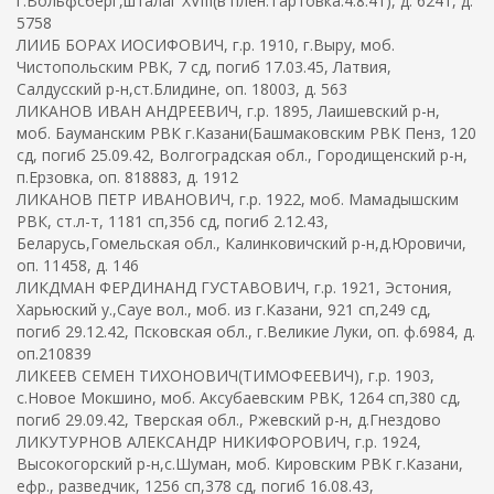
г.Вольфсберг,шталаг XVIII(в плен:Тартовка:4.8.41), д. 6241, д.
5758
ЛИИБ БОРАХ ИОСИФОВИЧ, г.р. 1910, г.Выру, моб.
Чистопольским РВК, 7 сд, погиб 17.03.45, Латвия,
Салдусский р-н,ст.Блидине, оп. 18003, д. 563
ЛИКАНОВ ИВАН АНДРЕЕВИЧ, г.р. 1895, Лаишевский р-н,
моб. Бауманским РВК г.Казани(Башмаковским РВК Пенз, 120
сд, погиб 25.09.42, Волгоградская обл., Городищенский р-н,
п.Ерзовка, оп. 818883, д. 1912
ЛИКАНОВ ПЕТР ИВАНОВИЧ, г.р. 1922, моб. Мамадышским
РВК, ст.л-т, 1181 сп,356 сд, погиб 2.12.43,
Беларусь,Гомельская обл., Калинковичский р-н,д.Юровичи,
оп. 11458, д. 146
ЛИКДМАН ФЕРДИНАНД ГУСТАВОВИЧ, г.р. 1921, Эстония,
Харьюский у.,Сауе вол., моб. из г.Казани, 921 сп,249 сд,
погиб 29.12.42, Псковская обл., г.Великие Луки, оп. ф.6984, д.
оп.210839
ЛИКЕЕВ СЕМЕН ТИХОНОВИЧ(ТИМОФЕЕВИЧ), г.р. 1903,
с.Новое Мокшино, моб. Аксубаевским РВК, 1264 сп,380 сд,
погиб 29.09.42, Тверская обл., Ржевский р-н, д.Гнездово
ЛИКУТУРНОВ АЛЕКСАНДР НИКИФОРОВИЧ, г.р. 1924,
Высокогорский р-н,с.Шуман, моб. Кировским РВК г.Казани,
ефр., разведчик, 1256 сп,378 сд, погиб 16.08.43,