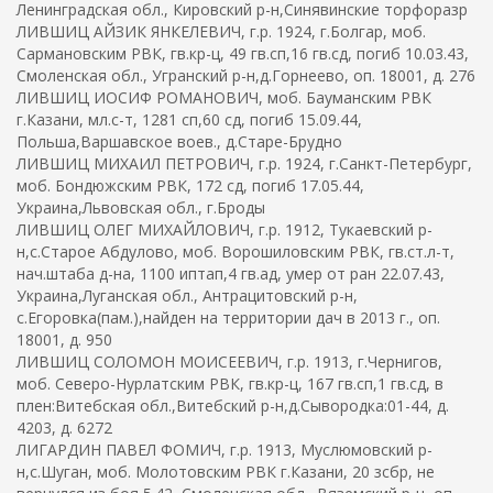
Ленинградская обл., Кировский р-н,Синявинские торфоразр
ЛИВШИЦ АЙЗИК ЯНКЕЛЕВИЧ, г.р. 1924, г.Болгар, моб.
Сармановским РВК, гв.кр-ц, 49 гв.сп,16 гв.сд, погиб 10.03.43,
Смоленская обл., Угранский р-н,д.Горнеево, оп. 18001, д. 276
ЛИВШИЦ ИОСИФ РОМАНОВИЧ, моб. Бауманским РВК
г.Казани, мл.с-т, 1281 сп,60 сд, погиб 15.09.44,
Польша,Варшавское воев., д.Старе-Брудно
ЛИВШИЦ МИХАИЛ ПЕТРОВИЧ, г.р. 1924, г.Санкт-Петербург,
моб. Бондюжским РВК, 172 сд, погиб 17.05.44,
Украина,Львовская обл., г.Броды
ЛИВШИЦ ОЛЕГ МИХАЙЛОВИЧ, г.р. 1912, Тукаевский р-
н,с.Старое Абдулово, моб. Ворошиловским РВК, гв.ст.л-т,
нач.штаба д-на, 1100 иптап,4 гв.ад, умер от ран 22.07.43,
Украина,Луганская обл., Антрацитовский р-н,
с.Егоровка(пам.),найден на территории дач в 2013 г., оп.
18001, д. 950
ЛИВШИЦ СОЛОМОН МОИСЕЕВИЧ, г.р. 1913, г.Чернигов,
моб. Северо-Нурлатским РВК, гв.кр-ц, 167 гв.сп,1 гв.сд, в
плен:Витебская обл.,Витебский р-н,д.Сывородка:01-44, д.
4203, д. 6272
ЛИГАРДИН ПАВЕЛ ФОМИЧ, г.р. 1913, Муслюмовский р-
н,с.Шуган, моб. Молотовским РВК г.Казани, 20 зсбр, не