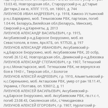
13.03.43, Новгородская обл., Старорусский р-н, д.Старые
Дегтяри,2 км ю, ХППГ 1115, оп. 18001, д. 744
ЛИЗУНКОВ ИВАН АНДРЕЕВИЧ, г.р. 1918, Камско-Устьинский
р-н,с.Варварино, моб. Теньковским РВК, партизан, погиб
1.04.44, Беларусь,Вилейская обл.(Беларусь, Минская),
Свирский р-н,д.Кареняты, д. 2013
ЛИЗУНОВ АЛЕКСАНДР ВАСИЛЬЕВИЧ, г.р. 1915,
Аксубаевский р-н,д.Барское Енорускино, моб. из
Севастополя, в плен, Арх.КГБ, оп. 977520, д. 197
ЛИЗУНОВ АЛЕКСАНДР ИВАНОВИЧ, Аксубаевский р-
н,д.Барское Енорускино, моб. Аксубаевским РВК, 20 осбр,
погиб 26.12.42, Новгородская обл., Демянский р-н,д.Вязовка
ЛИЗУНОВ АЛЕКСАНДР СТЕПАНОВИЧ, г.р. 1907, Тетюшский
р-н,с.Монастырское, моб. Тетюшским РВК, не вернулся из
боя в 1943 г., Тверская обл., г.Бологое
ЛИЗУНОВ АЛЕКСЕЙ АНДРЕЕВИЧ, г.р. 1910, Альметьевский р-
н,с.Сиренькино, моб. Акташским РВК, умер от ран 18.11.41,
Украина, г.Полтава, оп. 936012, д. 11
ЛИЗУНОВ АЛЕКСЕЙ ВАСИЛЬЕВИЧ, Аксубаевский р-
н,д.Барское Енорускино, моб. Аксубаевским РВК, гв.ст.с-т,
погиб 23.08.43, Смоленская обл., с.Чемодановка
ЛИЗУНОВ АЛЕКСЕЙ ЕГОРОВИЧ, г.р. 1907, Нурлатский р-