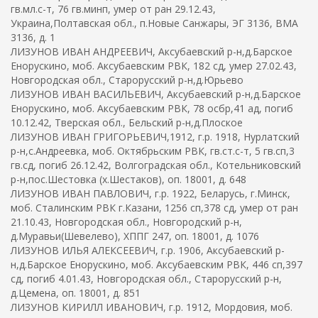
гв.мл.с-т, 76 гв.минп, умер от ран 29.12.43,
Украина,Полтавская обл., п.Новые Санжары, ЭГ 3136, ВМА
3136, д. 1
ЛИЗУНОВ ИВАН АНДРЕЕВИЧ, Аксубаевский р-н,д.Барское
Енорускино, моб. Аксубаевским РВК, 182 сд, умер 27.02.43,
Новгородская обл., Старорусский р-н,д.Юрьево
ЛИЗУНОВ ИВАН ВАСИЛЬЕВИЧ, Аксубаевский р-н,д.Барское
Енорускино, моб. Аксубаевским РВК, 78 осбр,41 ад, погиб
10.12.42, Тверская обл., Бельский р-н,д.Плоское
ЛИЗУНОВ ИВАН ГРИГОРЬЕВИЧ,1912, г.р. 1918, Нурлатский
р-н,с.Андреевка, моб. Октябрьским РВК, гв.ст.с-т, 5 гв.сп,3
гв.сд, погиб 26.12.42, Волгоградская обл., Котельниковский
р-н,пос.Шестовка (х.Шестаков), оп. 18001, д. 648
ЛИЗУНОВ ИВАН ПАВЛОВИЧ, г.р. 1922, Беларусь, г.Минск,
моб. Сталинским РВК г.Казани, 1256 сп,378 сд, умер от ран
21.10.43, Новгородская обл., Новгородский р-н,
д.Муравьи(Шевелево), ХППГ 247, оп. 18001, д. 1076
ЛИЗУНОВ ИЛЬЯ АЛЕКСЕЕВИЧ, г.р. 1906, Аксубаевский р-
н,д.Барское Енорускино, моб. Аксубаевским РВК, 446 сп,397
сд, погиб 4.01.43, Новгородская обл., Старорусский р-н,
д.Цемена, оп. 18001, д. 851
ЛИЗУНОВ КИРИЛЛ ИВАНОВИЧ, г.р. 1912, Мордовия, моб.