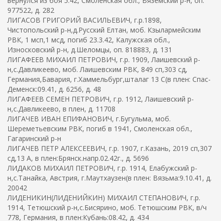
вернулся из боя 5.42, Смоленская обл., Вяземский р-н, оп.
977522, д. 282
ЛИГАСОВ ГРИГОРИЙ ВАСИЛЬЕВИЧ, г.р.1898,
Чистопольский р-н,д.Русский Елтан, моб. Кзылармейским
РВК, 1 мсп,1 мсд, погиб 23.3.42, Калужская обл.,
Износковский р-н, д.Шеломцы, оп. 818883, д. 131
ЛИГАФЕЕВ МИХАИЛ ПЕТРОВИЧ, г.р. 1909, Лаишевский р-
н,с.Давликеево, моб. Лаишевским РВК, 849 сп,303 сд,
Германия,Бавария, г.Хаммельбург,шталаг 13 С(в плен: Спас-
Деменск:09.41, д. 6256, д. 48
ЛИГАФЕЕВ СЕМЕН ПЕТРОВИЧ, г.р. 1912, Лаишевский р-
н,с.Давликеево, в плен, д. 11708
ЛИГАЧЕВ ИВАН ЕПИФАНОВИЧ, г.Бугульма, моб.
Шереметьевским РВК, погиб в 1941, Смоленская обл.,
Гагаринский р-н
ЛИГАЧЕВ ПЕТР АЛЕКСЕЕВИЧ, г.р. 1907, г.Казань, 2019 сп,307
сд,13 А, в плен:Брянск.напр.02.42г., д. 5696
ЛИДАКОВ МИХАИЛ ПЕТРОВИЧ, г.р. 1914, Елабужский р-
н,с.Танайка, Австрия, г.Маутхаузен(в плен: Вязьма:9.10.41, д.
20042
ЛИДЕНИКИН(ЛИДЕНИЙКИН) МИХАИЛ СТЕПАНОВИЧ, г.р.
1914, Тетюшский р-н,с.Бисярино, моб. Тетюшским РВК, в/ч
778, Германия, в плен:Кубань:08.42, д. 434