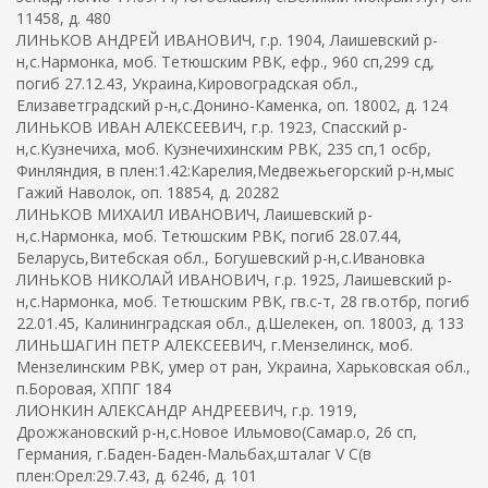
11458, д. 480
ЛИНЬКОВ АНДРЕЙ ИВАНОВИЧ, г.р. 1904, Лаишевский р-
н,с.Нармонка, моб. Тетюшским РВК, ефр., 960 сп,299 сд,
погиб 27.12.43, Украина,Кировоградская обл.,
Елизаветградский р-н,с.Донино-Каменка, оп. 18002, д. 124
ЛИНЬКОВ ИВАН АЛЕКСЕЕВИЧ, г.р. 1923, Спасский р-
н,с.Кузнечиха, моб. Кузнечихинским РВК, 235 сп,1 осбр,
Финляндия, в плен:1.42:Карелия,Медвежьегорский р-н,мыс
Гажий Наволок, оп. 18854, д. 20282
ЛИНЬКОВ МИХАИЛ ИВАНОВИЧ, Лаишевский р-
н,с.Нармонка, моб. Тетюшским РВК, погиб 28.07.44,
Беларусь,Витебская обл., Богушевский р-н,с.Ивановка
ЛИНЬКОВ НИКОЛАЙ ИВАНОВИЧ, г.р. 1925, Лаишевский р-
н,с.Нармонка, моб. Тетюшским РВК, гв.с-т, 28 гв.отбр, погиб
22.01.45, Калининградская обл., д.Шелекен, оп. 18003, д. 133
ЛИНЬШАГИН ПЕТР АЛЕКСЕЕВИЧ, г.Мензелинск, моб.
Мензелинским РВК, умер от ран, Украина, Харьковская обл.,
п.Боровая, ХППГ 184
ЛИОНКИН АЛЕКСАНДР АНДРЕЕВИЧ, г.р. 1919,
Дрожжановский р-н,с.Новое Ильмово(Самар.о, 26 сп,
Германия, г.Баден-Баден-Мальбах,шталаг V C(в
плен:Орел:29.7.43, д. 6246, д. 101