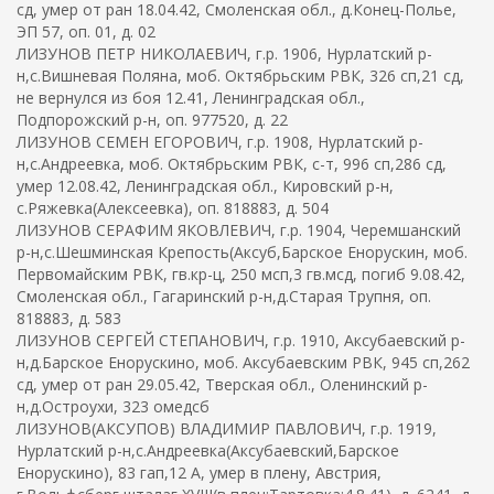
сд, умер от ран 18.04.42, Смоленская обл., д.Конец-Полье,
ЭП 57, оп. 01, д. 02
ЛИЗУНОВ ПЕТР НИКОЛАЕВИЧ, г.р. 1906, Нурлатский р-
н,с.Вишневая Поляна, моб. Октябрьским РВК, 326 сп,21 сд,
не вернулся из боя 12.41, Ленинградская обл.,
Подпорожский р-н, оп. 977520, д. 22
ЛИЗУНОВ СЕМЕН ЕГОРОВИЧ, г.р. 1908, Нурлатский р-
н,с.Андреевка, моб. Октябрьским РВК, с-т, 996 сп,286 сд,
умер 12.08.42, Ленинградская обл., Кировский р-н,
с.Ряжевка(Алексеевка), оп. 818883, д. 504
ЛИЗУНОВ СЕРАФИМ ЯКОВЛЕВИЧ, г.р. 1904, Черемшанский
р-н,с.Шешминская Крепость(Аксуб,Барское Енорускин, моб.
Первомайским РВК, гв.кр-ц, 250 мсп,3 гв.мсд, погиб 9.08.42,
Смоленская обл., Гагаринский р-н,д.Старая Трупня, оп.
818883, д. 583
ЛИЗУНОВ СЕРГЕЙ СТЕПАНОВИЧ, г.р. 1910, Аксубаевский р-
н,д.Барское Енорускино, моб. Аксубаевским РВК, 945 сп,262
сд, умер от ран 29.05.42, Тверская обл., Оленинский р-
н,д.Остроухи, 323 омедсб
ЛИЗУНОВ(АКСУПОВ) ВЛАДИМИР ПАВЛОВИЧ, г.р. 1919,
Нурлатский р-н,с.Андреевка(Аксубаевский,Барское
Енорускино), 83 гап,12 А, умер в плену, Австрия,