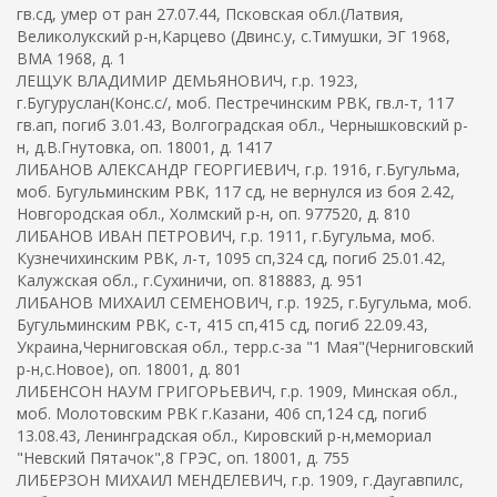
гв.сд, умер от ран 27.07.44, Псковская обл.(Латвия,
Великолукский р-н,Карцево (Двинс.у, с.Тимушки, ЭГ 1968,
ВМА 1968, д. 1
ЛЕЩУК ВЛАДИМИР ДЕМЬЯНОВИЧ, г.р. 1923,
г.Бугуруслан(Конс.с/, моб. Пестречинским РВК, гв.л-т, 117
гв.ап, погиб 3.01.43, Волгоградская обл., Чернышковский р-
н, д.В.Гнутовка, оп. 18001, д. 1417
ЛИБАНОВ АЛЕКСАНДР ГЕОРГИЕВИЧ, г.р. 1916, г.Бугульма,
моб. Бугульминским РВК, 117 сд, не вернулся из боя 2.42,
Новгородская обл., Холмский р-н, оп. 977520, д. 810
ЛИБАНОВ ИВАН ПЕТРОВИЧ, г.р. 1911, г.Бугульма, моб.
Кузнечихинским РВК, л-т, 1095 сп,324 сд, погиб 25.01.42,
Калужская обл., г.Сухиничи, оп. 818883, д. 951
ЛИБАНОВ МИХАИЛ СЕМЕНОВИЧ, г.р. 1925, г.Бугульма, моб.
Бугульминским РВК, с-т, 415 сп,415 сд, погиб 22.09.43,
Украина,Черниговская обл., терр.с-за "1 Мая"(Черниговский
р-н,с.Новое), оп. 18001, д. 801
ЛИБЕНСОН НАУМ ГРИГОРЬЕВИЧ, г.р. 1909, Минская обл.,
моб. Молотовским РВК г.Казани, 406 сп,124 сд, погиб
13.08.43, Ленинградская обл., Кировский р-н,мемориал
"Невский Пятачок",8 ГРЭС, оп. 18001, д. 755
ЛИБЕРЗОН МИХАИЛ МЕНДЕЛЕВИЧ, г.р. 1909, г.Даугавпилс,