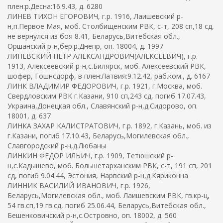
плен:р.Десна:16.9.43, д. 6280
ЛИНЕВ ТИХОН ЕГОРОВИЧ, г.р. 1916, Лаишевский р-
н,п.Первое Мая, моб. Столбищенским РВК, с-т, 208 сп,18 сд,
не вернулся из боя 8.41, Беларусь,Витебская обл.,
Оршанский р-н,бер.р.Днепр, оп. 18004, д. 1997
ЛИНЕВСКИЙ ПЕТР АЛЕКСАНДРОВИЧ(АЛЕКСЕЕВИЧ), г.р.
1913, Алексеевский р-н,с.Билярск, моб. Алексеевский РВК,
шофер, Гошнсдорф, в плен:Латвия:9.12.42, раб.ком., д. 6167
ЛИНК ВЛАДИМИР ФЕДОРОВИЧ, г.р. 1921, г.Москва, моб.
Свердловским РВК г.Казани, 910 сп,243 сд, погиб 17.07.43,
Украина,Донецкая обл., Славянский р-н,д.Сидорово, оп.
18001, д. 637
ЛИНКА ЗАХАР КАЛИСТРАТОВИЧ, г.р. 1892, г.Казань, моб. из
г.Казани, погиб 17.10.43, Беларусь,Могилевская обл.,
Славгородский р-н,д.Любаны
ЛИНКИН ФЕДОР ИЛЬИЧ, г.р. 1909, Тетюшский р-
н,с.Кадышево, моб. Большетарханским РВК, с-т, 191 сп, 201
сд, погиб 9.04.44, Эстония, Нарвский р-н,д.Кяриконна
ЛИННИК ВАСИЛИЙ ИВАНОВИЧ, г.р. 1926,
Беларусь,Могилевская обл., моб. Лаишевским РВК, гв.кр-ц,
54 гв.сп,19 гв.сд, погиб 25.06.44, Беларусь,Витебская обл.,
Бешенковичский р-н,с.Островно, оп. 18002, д. 560