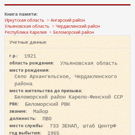
ж
и
а
с
н
Книга памяти:
к
и
Иркутская область
Ангарский район
ю
а
Ульяновская область
Чердаклинский район
Республика Карелия
Беломорский район
Учетные данные
г.р.:
1921
область рождения:
Ульяновская область
место рождения:
Село Архангельское, Чердаклинского
района
место жительства до призыва:
Беломорский район Карело-Финской ССР
РВК:
Беломорский РВК
звание:
Майор
должность:
ПВО
место службы:
733 ЗЕНАП, штаб ЦентрФ
год выбытия:
1965