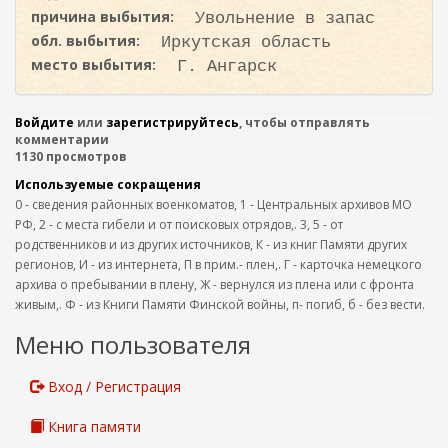
причина выбытия:
Увольнение в запас
обл. выбытия:
Иркутская область
место выбытия:
Г. Ангарск
Войдите
или
зарегистрируйтесь
, чтобы отправлять
комментарии
1130 просмотров
Используемые сокращения
0 - сведения районных военкоматов, 1 - Центральных архивов МО
РФ, 2 - с места гибели и от поисковых отрядов,. 3, 5 - от
родственников и из других источников, К - из книг Памяти других
регионов, И - из интернета, П в прим.- плен,. Г - карточка немецкого
архива о пребывании в плену, Ж - вернулся из плена или с фронта
живым,. Ф - из Книги Памяти Финской войны, п- погиб, б - без вести.
Меню пользователя
Вход / Регистрация
Книга памяти