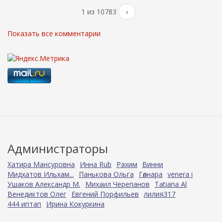
1 из 10783
›
Показать все комментарии
Администраторы
Хатира Мансуровна
Инна Rub
Рахим
Винни
Мидхатов Ильхам...
Панькова Ольга
Гөлнара
venera i
Ушаков Александр М.
Михаил Черепанов
Tatiana Al
Венедиктов Олег
Евгений Порфильев
лилия317
444 иптап
Ирина Кокуркина