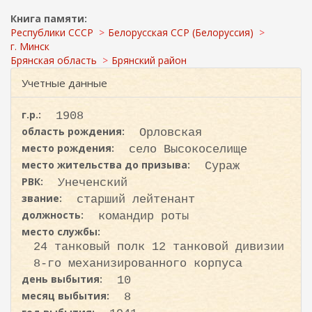
ж
и
а
Книга памяти:
с
н
Республики СССР
Белорусская ССР (Белоруссия)
к
и
г. Минск
ю
а
Брянская область
Брянский район
Учетные данные
г.р.:
1908
область рождения:
Орловская
место рождения:
село Высокоселище
место жительства до призыва:
Сураж
РВК:
Унеченский
звание:
старший лейтенант
должность:
командир роты
место службы:
24 танковый полк 12 танковой дивизии
8-го механизированного корпуса
день выбытия:
10
месяц выбытия:
8