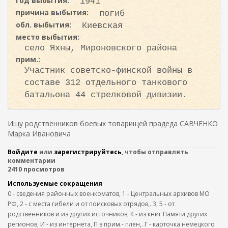
год выбытия:
1941
причина выбытия:
погиб
обл. выбытия:
Киевская
место выбытия:
село Яхны, Мироновского района
прим.:
Участник советско-финской войны в
составе 312 отдельного танкового
батальона 44 стрелковой дивизии.
Ищу родственников боевых товарищей прадеда САВЧЕНКО
Марка Ивановича
Войдите
или
зарегистрируйтесь
, чтобы отправлять
комментарии
2410 просмотров
Используемые сокращения
0 - сведения районных военкоматов, 1 - Центральных архивов МО
РФ, 2 - с места гибели и от поисковых отрядов,. 3, 5 - от
родственников и из других источников, К - из книг Памяти других
регионов, И - из интернета, П в прим.- плен,. Г - карточка немецкого